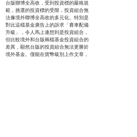
台版聯博全高收，受到投資標的嚴格規
範，挑選的投資標的受限，投資組合無
法像境外聯博全高收的多元化。特別是
對比這檔基金廣告上的訴求「賽車配備
升級」，令人馬上連想到是投資組合，
但比較境外和台版兩檔基金投資組合的
差異，顯然台版的投資組合無法更勝於
境外基金。僅能在貨幣級別上作文章，
台版的聯博全高收基金有新台幣和人民
幣計價級別，這是境外基金獨缺的。 
台版的聯博全高收基金，是否能夠再締
造境外聯博全高收的神奇，靠新台幣和
人民幣在台強力吸金，再來就要檢親基
金的投資績效，業者如何持續維護和呵
護台版聯博全高收基金。 
#聯博全球高收益債券基金