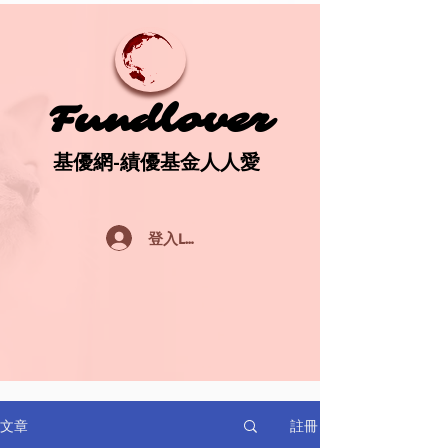
Fundlover
Fundlover
基優網-績優基金人人愛
基優網-績優基金人人愛
登入Log In
註冊
文章