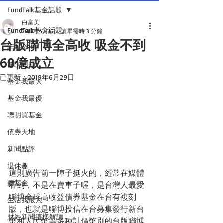
FundTalk基金話題
白富美
FundTalk基金話題
2015年4月15日
讀畢需時 3 分鐘
台版聯博全高收 吸金不到
話基金
60億成立
前瞻回顧
已更新：
2019年6月29日
基金我最大
基金我最優
聰明買基金
債券天地
新聞點評
退休趣
這則廣告前一陣子挺火的，經常在媒體
聽基金
看到，不是在賣車子喔，是台灣人最愛
聯博全球高收益債券基金在台有複刻
生活我最大
版，也就是聯博投信在台募集發行新台
財經新聞這樣解讀
幣和人民幣等多種計價幣別的台版聯博