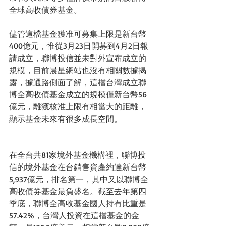
全球高收債券基金。 
儘管這檔基金獲准可募集上限是新台幣
400億元，惟從3月23日開募到4月2日報
請成立，聯博投信並未對外宣布成立的
規模，目前晨星網站也沒有相關數據揭
露，據通路側面了解，這檔台灣成立聯
博全高收債基金成立的規模僅新台幣56
億元，離獲核准上限有相當大的距離，
顯示基金未來有很多成長空間。 
在全台共81家境外基金機構裡，聯博投
信的境外基金在台銷售資產約達新台幣
5,937億元，排名第一，其中又以聯博全
高收債券基金最負盛名。截至去年第四
季底，聯博全高收基金國人持有比重是
57.42%，台灣人投資在這檔基金的金