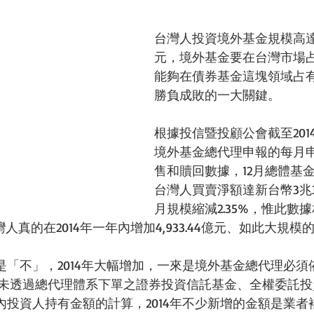
台灣人投資境外基金規模高達
元，境外基金要在台灣市場
能夠在債券基金這塊領域占
勝負成敗的一大關鍵。 
根據投信暨投顧公會截至201
境外基金總代理申報的每月
售和贖回數據，12月總體基
台灣人買賣淨額達新台幣3兆3,
月規模縮減2.35%，惟此數據相
灣人真的在2014年一年內增加4,933.44億元、如此大規模
是「不」，2014年大幅增加，一來是境外基金總代理必須
起，未透過總代理體系下單之證券投資信託基金、全權委託
內投資人持有金額的計算，2014年不少新增的金額是業者