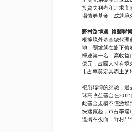
投資失利者和追求高
場債券基金，成就境
野村路博邁  複製聯
根據境外基金總代理截
地，關鍵就在旗下債
蟬連第一名。高收益債
億元，占國人持有境外
市占率奠定其霸主的地
複製聯博的經驗，過
球高收益基金在2012
此基金規模不僅激增
快速竄起，市占率達1
達擠在後面，野村早