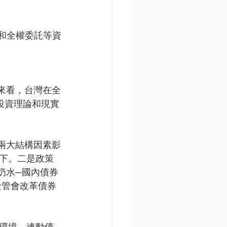
和全權委託等資
來看，台灣在全
從投資理論和現實
兩大結構因素影
上下。二是政策
奶水─國內債券
，金管會改革債券
率環境，連動債