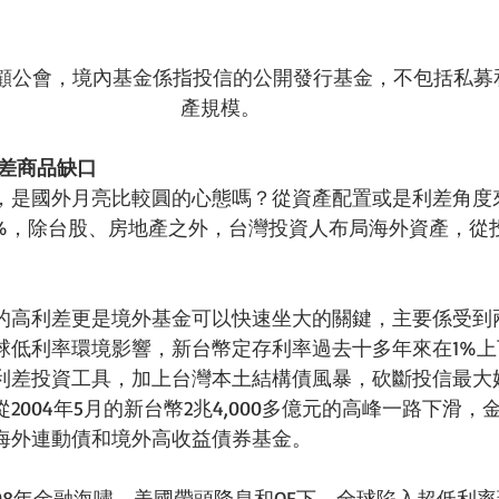
顧公會，境內基金係指投信的公開發行基金，不包括私募
產規模。 
利差商品缺口
，是國外月亮比較圓的心態嗎？從資產配置或是利差角度
.7%，除台股、房地產之外，台灣投資人布局海外資產，
的高利差更是境外基金可以快速坐大的關鍵，主要係受到
球低利率環境影響，新台幣定存利率過去十多年來在1%
利差投資工具，加上台灣本土結構債風暴，砍斷投信最大
2004年5月的新台幣2兆4,000多億元的高峰一路下滑
海外連動債和境外高收益債券基金。 
08年金融海嘯，美國帶頭降息和QE下，全球陷入超低利