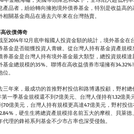
息產品者，紛紛轉向擁抱境外債券基金，特別是收益高的
外相關基金商品在過去六年來在台灣熱賣。 
博高收債傳奇
至2014年12月底申報國人投資金額的統計，境外基金在
券基金是否能獲投資人青睞。從台灣人持有基金資產規模
券基金是台灣人持有境外基金最大類型，總投資規模達新高幣
基金總規模的35%。聯博在高收益債券市場擁有34.32
位。 
去三年來，最成功的首推野村投信和路博邁投顧，野村總代理
年第一季基金規模還不到7億美元、台灣人僅持有1.32億美元
到70億美元，台灣人持有規模更高達47億美元，野村投
2.84%，硬生生將總資產規模排名前五大的摩根、貝萊
年代理的鋒裕系列基金不少市占率也深受侵蝕。 