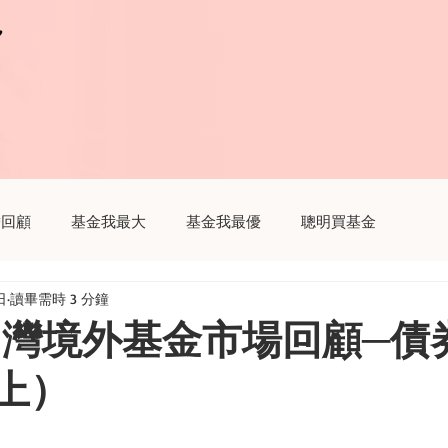
r
r
瞻回顧
基金我最大
基金我最優
聰明買基金
日
讀畢需時 3 分鐘
趣
聽基金
生活我最大
財經新聞這樣解讀
年台灣境外基金市場回顧─債
上）