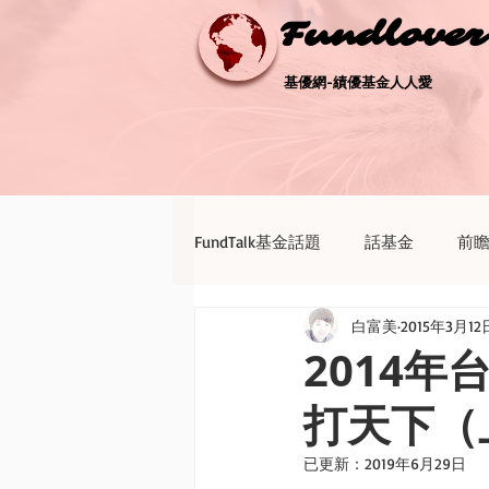
Fundlove
Fundlove
基優網-績優基金人人愛
基優網-績優基金人人愛
FundTalk基金話題
話基金
前
白富美
2015年3月12
債券天地
新聞點評
退休
2014
打天下（
已更新：
2019年6月29日