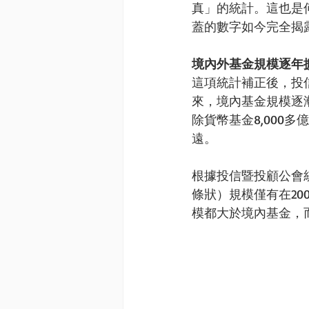
真」的統計。這也是
蓋的數字如今完全揭露
境內外基金規模逐年擴大 
這項統計補正後，投
來，境內基金規模逐漸
除貨幣基金8,000多
遠。 
根據投信暨投顧公會統
條狀）規模僅有在20
模都大於境內基金，而