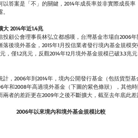
何以答案是「不」的關鍵，2014年成長率並非實際成長率
。 
2014年近1.4兆
信投顧公會理事長林弘立都感嘆，台灣基金市場自2006
落後境外基金，2015年1月投信業者發行境內基金規模突
億元，僅1.2兆元，反觀2014年12月境外基金規模已破3.3
計，2006年到2014年，境內公開發行基金（包括貨型
06年和2008年高過境外基金（下圖的紫色條狀），其他
兩者的差距更在2009年之後不斷擴大，截至去年底此差距近
2006年以來境內和境外基金規模比較