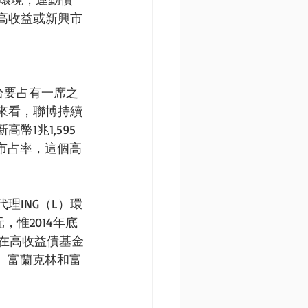
高收益或新興市
台要占有一席之
來看，聯博持續
1兆1,595
%市占率，這個高
ING（L）環
，惟2014年底
信在高收益債基金
德、富蘭克林和富