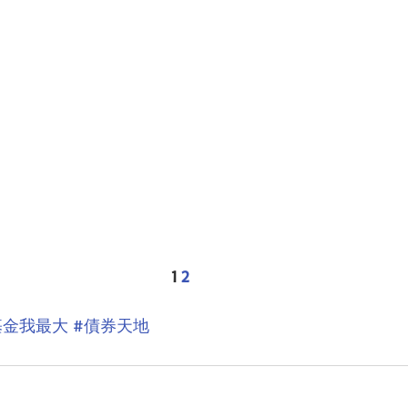
1 
2
基金我最大
#債券天地