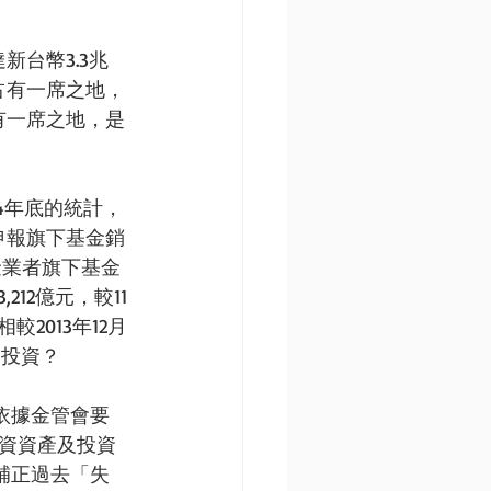
新台幣3.3兆
占有一席之地，
有一席之地，是
4年底的統計，
申報旗下基金銷
金業者旗下基金
212億元，較11
較2013年12月
的投資？ 
依據金管會要
投資資產及投資
補正過去「失