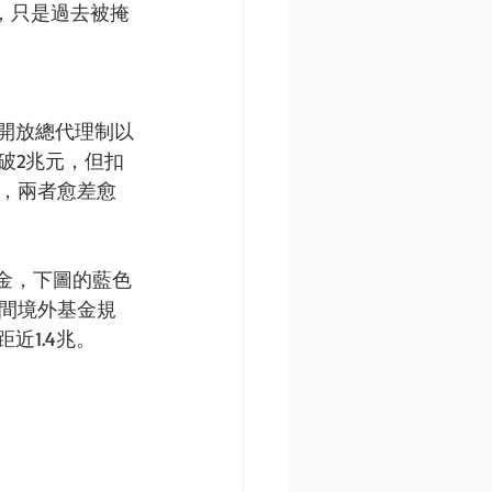
，只是過去被掩
年開放總代理制以
破2兆元，但扣
兆元，兩者愈差愈
基金，下圖的藍色
時間境外基金規
1.4兆。 