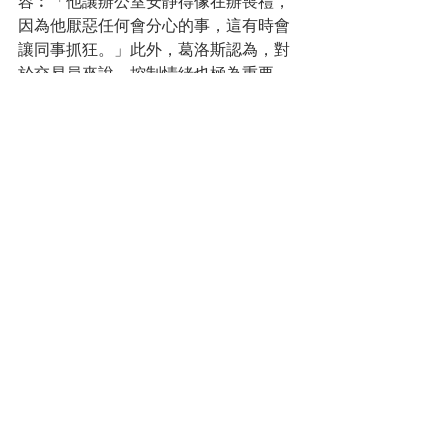
容︰「他讓辦公室安靜得像在辦喪禮，
因為他厭惡任何會分心的事，這有時會
讓同事抓狂。」此外，葛洛斯認為，對
於交易員來說，控制情緒也極為重要，
因此，再大的交易成功，也禁止歡呼。
對於細節，葛洛斯更是一點也不放過。
曾有PIMCO的員工，因為忘了在會議報告
的文件標上頁碼，立即被葛洛斯要求降
低該員工的考核。 
葛洛斯花了人生大半的時間，專注在他
喜歡的兩件事上，就是「交易」和「賺
錢」。為了這2件事，他不惜被部分員工
或媒體稱為「獨裁者」、「暴君」。甚
至，在接受《彭博商業周刊》採訪，談
到外界對他的批評時，他還開玩笑地說
︰「每次看報紙，我都會對自己說，
『至少，我的妻子是愛我的』。」  