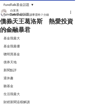
FundTalk基金話題
白富美
FundTalk基金話題
2014年10月11日
讀畢需時 7 分鐘
債券天王葛洛斯 熱愛投資
話基金
的金融暴君
前瞻回顧
基金我最大
基金我最優
聰明買基金
債券天地
新聞點評
退休趣
聽基金
生活我最大
財經新聞這樣解讀