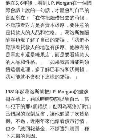
他在5, 6年後，看到J. P. Morgan在一個國
際會議上說的一句話，才體會到自己的
盲點所在︰「在你把錢借出去的時候，
不應該看對方是否資本雄厚，要注意的
是貸款人的人品和性格。」葛洛斯如醍
醐灌頂般了解了自己的錯誤，「我們不
應該看貸款人的地毯有多厚、他擁有的
是電動車還是糖果店，而是要看貸款人
的人品和性格。」「如果我當時能夠領
悟這個道理，多了解巴菲特和沃爾頓，
我可能就不會犯下這樣的錯誤。」 
1981年起葛洛斯就把J. P. Morgan的畫像
掛在牆上，藉以時時刻刻提醒自己，當
年犯下的那3個錯誤；也因為葛洛斯對自
己錯誤的深刻反省，讓他躲過了次貸危
機。不過，近兩年來他錯看債市行情，
也令「總回報基金」不斷遭到贖回，種
下去職的原因。 