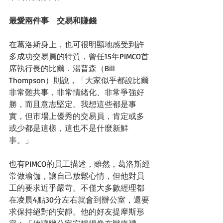
最愛兩件事　交易和賺錢
在葛洛斯身上，也可很明顯地感受到許
多成功交易員的特質，曾任15年PIMCO首
席執行長的比爾．湯普森（Bill 
Thompson）則說，「大家似乎都說比爾
非常難共事，非常情緒化、非常爭強好
勝，而且意志堅定。我想這些都是事
實，但市場上優秀的交易員，肯定或多
或少都是這樣，這也不是什麼新鮮
事。」 
也有PIMCO的員工描述，雖然，葛洛斯經
常做瑜伽，讓自己放鬆心情，但他對員
工的要求近乎嚴苛。不僅大多數經理都
在凌晨4點30分左右就會到辦公室，還要
求保持絕對的安靜。他的好友提摩斯形