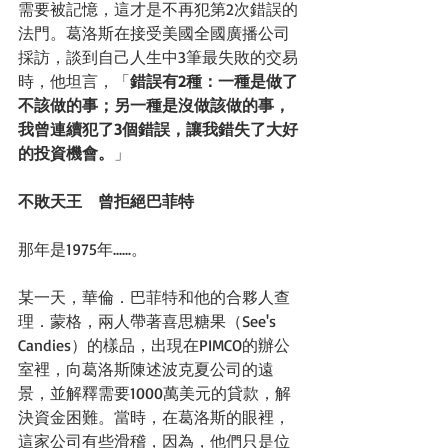
需要被記憶，這才是不再犯第2次錯誤的
法門。葛洛斯在接受美國全國廣播公司
採訪，談到自己人生中3筆最失敗的交易
時，他坦言，「
錯誤有2種：一種是做了
不該做的事；另一種是沒做該做的事，
我曾連續犯了3個錯誤，讓我錯失了大好
的投資機會。
」 
不敗天王　曾拒絕巴菲特
那年是1975年......。 
某一天，華倫．巴菲特和他的合夥人查
理．蒙格，兩人帶著喜思糖果（See's 
Candies）的樣品，出現在PIMCO的辦公
室裡，向葛洛斯陳述波克夏公司的遠
景，並解釋需要1000萬美元的貸款，解
決資金困難。當時，在葛洛斯的眼裡，
這家公司有些滑稽，因為，他們只是位