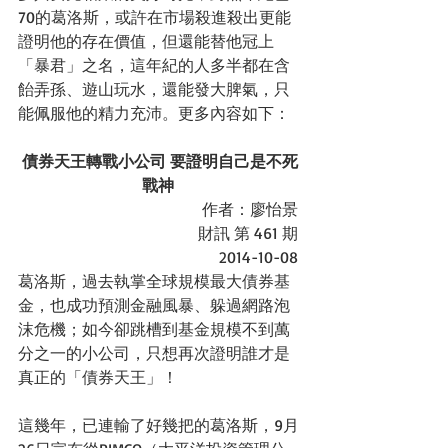
70的葛洛斯，或許在市場殺進殺出更能
證明他的存在價值，但還能替他冠上
「暴君」之名，這年紀的人多半都在含
飴弄孫、遊山玩水，還能發大脾氣，只
能佩服他的精力充沛。更多內容如下： 
債券天王轉戰小公司 要證明自己是不死
戰神
 作者：廖怡景 
財訊 第 461 期 
2014-10-08 
葛洛斯，過去執掌全球規模最大債券基
金，也成功預測金融風暴、躲過網路泡
沫危機；如今卻跳槽到基金規模不到萬
分之一的小公司，只想再次證明誰才是
真正的「債券天王」！ 
這幾年，已連輸了好幾把的葛洛斯，9月