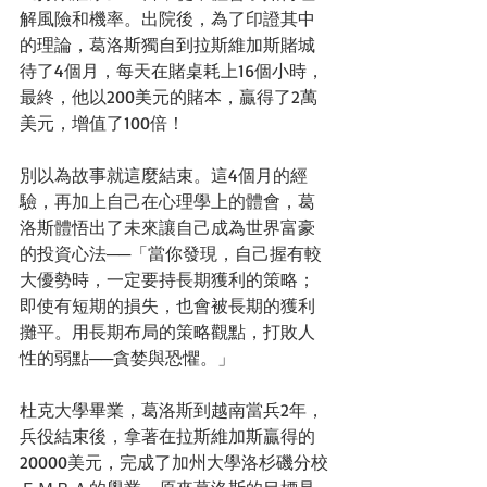
解風險和機率。出院後，為了印證其中
的理論，葛洛斯獨自到拉斯維加斯賭城
待了4個月，每天在賭桌耗上16個小時，
最終，他以200美元的賭本，贏得了2萬
美元，增值了100倍！ 
別以為故事就這麼結束。這4個月的經
驗，再加上自己在心理學上的體會，葛
洛斯體悟出了未來讓自己成為世界富豪
的投資心法──「當你發現，自己握有較
大優勢時，一定要持長期獲利的策略；
即使有短期的損失，也會被長期的獲利
攤平。用長期布局的策略觀點，打敗人
性的弱點──貪婪與恐懼。」 
杜克大學畢業，葛洛斯到越南當兵2年，
兵役結束後，拿著在拉斯維加斯贏得的
20000美元，完成了加州大學洛杉磯分校