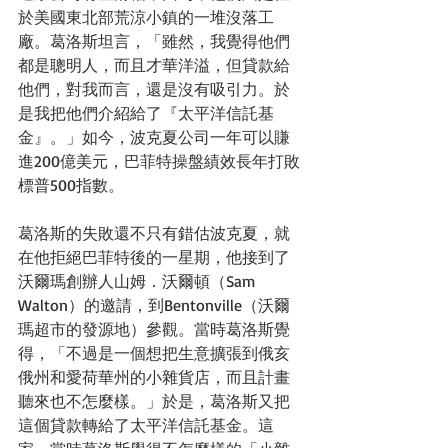
於美國東北部荒涼小鎮的一堆沒落工
廠。葛洛斯坦言，「雖然，我覺得他們
都是聰明人，而且才華洋溢，但貸款給
他們，對我而言，還是沒有吸引力。於
是我把他們介紹給了『太平洋信託基
金』。」如今，波克夏公司一年可以賺
進200億美元，巴菲特操盤績效長年打敗
標普500指數。 
葛洛斯的失敗還不只有錯估波克夏，就
在他拒絕巴菲特後的一星期，他接到了
沃爾瑪創辦人山姆．沃爾頓（Sam 
Walton）的邀請，到Bentonville（沃爾
瑪超市的發源地）參觀。當時葛洛斯覺
得，「不過是一個想把生意擴張到俄亥
俄州和愛荷華州的小雜貨店，而且計畫
聽來也不怎麼樣。」於是，葛洛斯又把
這個貸款轉給了太平洋信託基金。這