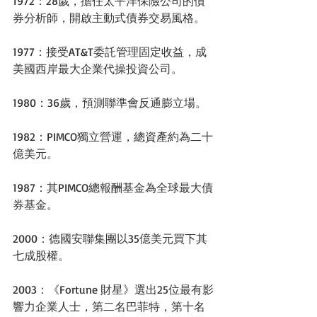
1972：28歲，擔任太平洋保險公司的債
券分析師，開啟主動式債券交易風格。
1977：接受AT&T委託管理固定收益，成
美國西岸最大企業代操投資公司。
1980：36歲，預測聯準會反通膨立場。
1982：PIMCO獨立營運，總資產約為二十
億美元。
1987：其PIMCO總報酬基金為全球最大債
券基金。
2000：德國安聯集團以35億美元買下其
七成股權。
2003：《Fortune 財星》選出25位最有影
響力企業人士，第二名巴菲特，第十名