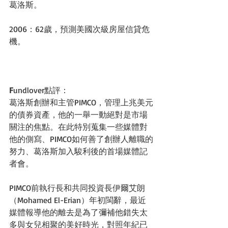
葛洛斯。
2006：62歲，預測美國次級房屋信貸危
機。 
F
undlover點評： 
葛洛斯創辦和主管PIMCO，管理上兆美元
的債券資產，他的一舉一動絕對是市場
關注的焦點。在此特別蒐集一些媒體對
他的側寫、PIMCO如何善了創辦人離職的
努力、葛洛斯加入駿利後的首場媒體記
者會。 
PIMCO前執行長和共同投資長伊爾艾朗
（Mohamed El-Erian）年初閩辭，最近
媒體報導他的離去是為了彌補他錯失太
多與女兒相聚的美好時光，對照年紀已