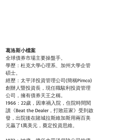
葛洛斯小檔案
全球債券市場主要操盤手。 
學歷：杜克大學心理系、加州大學企管
碩士。 
經歷：太平洋投資管理公司(簡稱Pimco)
創辦人暨投資長，現任職駿利投資管理
公司，擁有債券天王之稱。 
1966：22歲，因車禍入院，住院時間閱
讀《Beat the Dealer，打敗莊家》受到啟
發，出院後在賭城拉斯維加斯用兩百美
元贏了1萬美元，奠定投資思維。