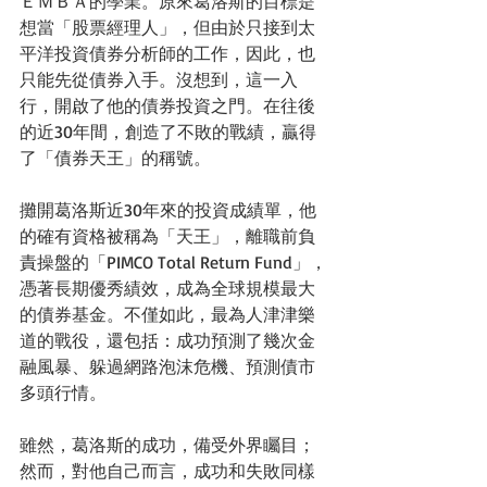
ＥＭＢＡ的學業。原來葛洛斯的目標是
想當「股票經理人」，但由於只接到太
平洋投資債券分析師的工作，因此，也
只能先從債券入手。沒想到，這一入
行，開啟了他的債券投資之門。在往後
的近30年間，創造了不敗的戰績，贏得
了「債券天王」的稱號。 
攤開葛洛斯近30年來的投資成績單，他
的確有資格被稱為「天王」，離職前負
責操盤的「PIMCO Total Return Fund」，
憑著長期優秀績效，成為全球規模最大
的債券基金。不僅如此，最為人津津樂
道的戰役，還包括：成功預測了幾次金
融風暴、躲過網路泡沫危機、預測債市
多頭行情。 
雖然，葛洛斯的成功，備受外界矚目；
然而，對他自己而言，成功和失敗同樣