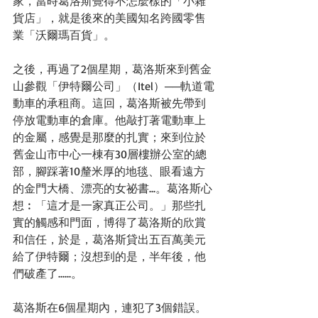
家，當時葛洛斯覺得不怎麼樣的「小雜
貨店」，就是後來的美國知名跨國零售
業「沃爾瑪百貨」。 
之後，再過了2個星期，葛洛斯來到舊金
山參觀「伊特爾公司」（Itel）──軌道電
動車的承租商。這回，葛洛斯被先帶到
停放電動車的倉庫。他敲打著電動車上
的金屬，感覺是那麼的扎實；來到位於
舊金山市中心一棟有30層樓辦公室的總
部，腳踩著10釐米厚的地毯、眼看遠方
的金門大橋、漂亮的女祕書...。葛洛斯心
想︰「這才是一家真正公司。」那些扎
實的觸感和門面，博得了葛洛斯的欣賞
和信任，於是，葛洛斯貸出五百萬美元
給了伊特爾；沒想到的是，半年後，他
們破產了......。 
葛洛斯在6個星期內，連犯了3個錯誤。