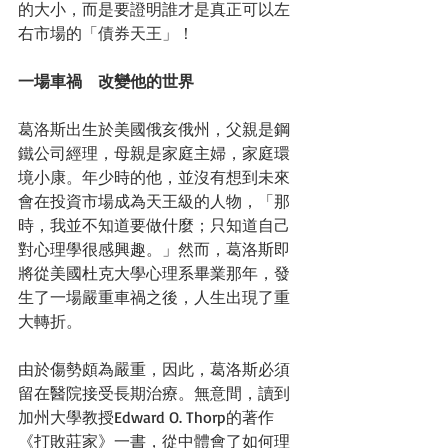
的大小，而是要證明誰才是真正可以左
右市場的「債券天王」！ 
一場車禍　改變他的世界
葛洛斯出生於美國俄亥俄州，父親是鋼
鐵公司經理，母親是家庭主婦，家庭環
境小康。年少時的他，並沒有想到未來
會在投資市場成為天王級的人物，「那
時，我並不知道要做什麼；只知道自己
對心理學很感興趣。」然而，葛洛斯即
將從美國杜克大學心理系畢業那年，發
生了一場嚴重車禍之後，人生出現了重
大轉折。 
由於傷勢頗為嚴重，因此，葛洛斯必須
留在醫院接受長期治療。無意間，讀到
加州大學教授Edward O. Thorp的著作
《打敗莊家》一書，從中體會了如何理