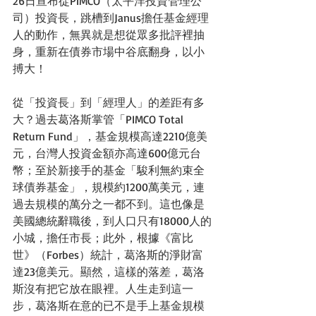
26日宣布從PIMCO（太平洋投資管理公
司）投資長，跳槽到Janus擔任基金經理
人的動作，無異就是想從眾多批評裡抽
身，重新在債券市場中谷底翻身，以小
搏大！  
從「投資長」到「經理人」的差距有多
大？過去葛洛斯掌管「PIMCO Total 
Return Fund」，基金規模高達2210億美
元，台灣人投資金額亦高達600億元台
幣；至於新接手的基金「駿利無約束全
球債券基金」，規模約1200萬美元，連
過去規模的萬分之一都不到。這也像是
美國總統辭職後，到人口只有18000人的
小城，擔任市長；此外，根據《富比
世》（Forbes）統計，葛洛斯的淨財富
達23億美元。顯然，這樣的落差，葛洛
斯沒有把它放在眼裡。人生走到這一
步，葛洛斯在意的已不是手上基金規模