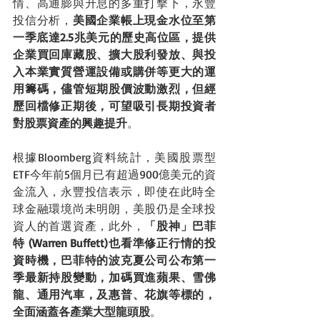
情、高通膨與升息的多重打擊下，永豐
投信分析，
美國企業帳上現金水位至第
一季底達2.5兆美元的歷史高位區，提供
企業買回庫藏股、擴大股利發放、與投
入本業實質營運設備或購併等更大的運
用籌碼，儘管短期股價波動激烈，但經
歷回檔修正期後，可望吸引長期投資者
對股票資產的興趣提升
。
根據Bloomberg資料統計，美國股票型
ETF今年前5個月已有超過900億美元的資
金流入，永豐投信表示，即使在此時全
球金融環境尚未明朗，美股仍是全球投
資人的首選資產，此外，
「股神」巴菲
特 (Warren Buffett)也看準修正行情的投
資時機，巴菲特的波克夏公司公布第一
季最新持股變動，加碼買進蘋果、雪佛
龍、通用汽車，及惠普、花旗等標的，
全面涵蓋各產業大型龍頭股
。