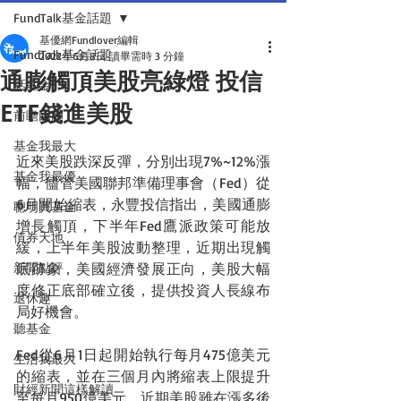
FundTalk基金話題
基優網Fundlover編輯
FundTalk基金話題
2022年6月8日
讀畢需時 3 分鐘
通膨觸頂美股亮綠燈 投信
話基金
ETF錢進美股
前瞻回顧
基金我最大
近來美股跌深反彈，分別出現7%~12%漲
基金我最優
幅，儘管美國聯邦準備理事會（Fed）從
6月開始縮表，永豐投信指出，美國通膨
聰明買基金
增長觸頂，下半年Fed鷹派政策可能放
債券天地
緩，上半年美股波動整理，近期出現觸
新聞點評
底跡象，美國經濟發展正向，美股大幅
度修正底部確立後，提供投資人長線布
退休趣
局好機會。
聽基金
Fed從6月1日起開始執行每月475億美元
生活我最大
的縮表，並在三個月內將縮表上限提升
財經新聞這樣解讀
至每月950億美元，近期美股雖在漲多後