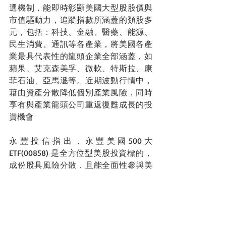
選機制，能即時彰顯美國大型股股價與
市值驅動力，追蹤指數所涵蓋的類股多
元，包括：科技、金融、醫藥、能源、
民生消費、通訊等各產業，將美國各產
業最具代表性的龍頭企業全部涵蓋，如
蘋果、艾克森美孚、微軟、特斯拉、康
菲石油、亞馬遜等。近期波動行情中，
藉由資產分散降低個別產業風險，同時
享有與產業龍頭公司重返復甦成長的投
資機會
永豐投信指出，永豐美國500大
ETF(00858) 是全方位型美股投資標的，
成份股具風險分散，且能全面性參與美
股反彈成長機會，近期行情動盪修正
後，提供投資人回檔進場機會，美國大
型股也建議搭配定期定額策略掌握長期
投資部位。