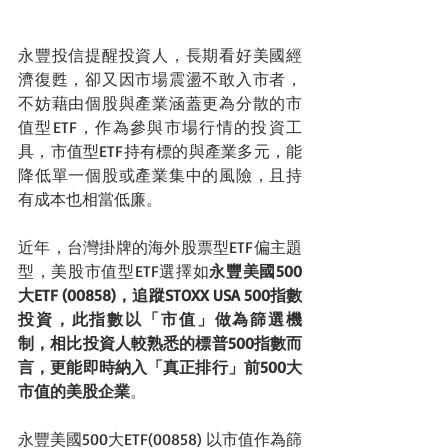
永豐投信提醒投資人，長期看好美國經
濟復甦，卻又因市場震盪不敢入市者，
不妨藉由個股與產業涵蓋更為分散的市
值型ETF，作為參與市場行情的投資工
具，市值型ETF持有標的與產業多元，能
降低單一個股或產業集中的風險，且持
有成本也相當低廉。
近年，台灣掛牌的海外股票型ETF偏主題
型，美股市值型ETF選擇如
永豐美國500
大ETF (00858)，追蹤STOXX USA 500指數
投資，此指數以「市值」做為篩選機
制，相比投資人較熟悉的標普500指數而
言，更能即時納入「真正排行」前500大
市值的美股企業
。
永豐美國500大ETF(00858) 以市值作為篩