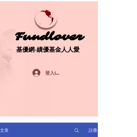
Fundlover
Fundlover
基優網-績優基金人人愛
基優網-績優基金人人愛
登入Log In
註冊
文章