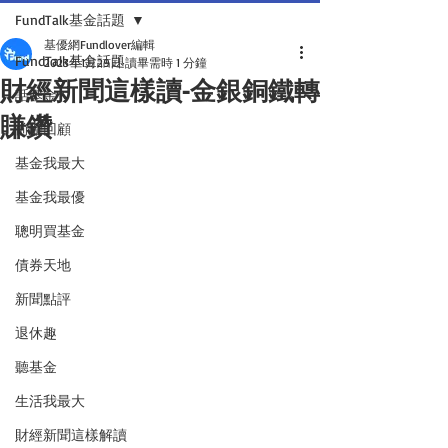
FundTalk基金話題
基優網Fundlover編輯
FundTalk基金話題
2023年1月29日
讀畢需時 1 分鐘
財經新聞這樣讀-金銀銅鐵轉
話基金
賺鑽
前瞻回顧
基金我最大
基金我最優
聰明買基金
債券天地
新聞點評
退休趣
聽基金
生活我最大
財經新聞這樣解讀