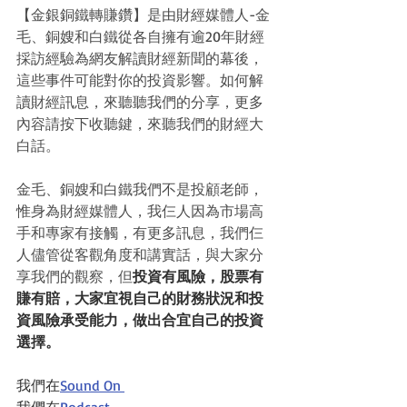
【金銀銅鐵轉賺鑽】是由財經媒體人-金
毛、銅嫂和白鐵從各自擁有逾20年財經
採訪經驗為網友解讀財經新聞的幕後，
這些事件可能對你的投資影響。如何解
讀財經訊息，來聽聽我們的分享，更多
內容請按下收聽鍵，來聽我們的財經大
白話。
金毛、銅嫂和白鐵我們不是投顧老師，
惟身為財經媒體人，我仨人因為市場高
手和專家有接觸，有更多訊息，我們仨
人儘管從客觀角度和講實話，與大家分
享我們的觀察，但
投資有風險，股票有
賺有賠，大家宜視自己的財務狀況和投
資風險承受能力，做出合宜自己的投資
選擇。
我們在
Sound On 