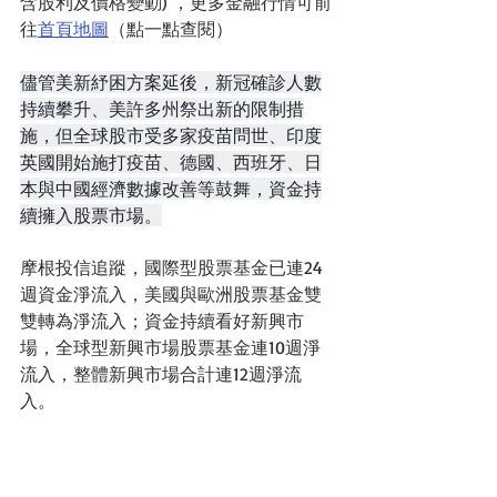
含股利及價格變動) ，更多金融行情可前
往
首頁地圖
（點一點查閱）
儘管美新紓困方案延後，新冠確診人數
持續攀升、美許多州祭出新的限制措
施，但全球股市受多家疫苗問世、印度
英國開始施打疫苗、德國、西班牙、日
本與中國經濟數據改善等鼓舞，資金持
續擁入股票市場。
摩根投信追蹤，國際型股票基金已連24
週資金淨流入，美國與歐洲股票基金雙
雙轉為淨流入；資金持續看好新興市
場，全球型新興市場股票基金連10週淨
流入，整體新興市場合計連12週淨流
入。