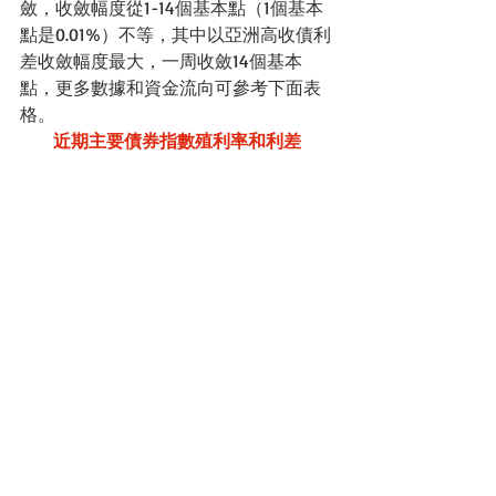
斂，收斂幅度從1-14個基本點（1個基本
點是0.01%）不等，其中以亞洲高收債利
差收斂幅度最大，一周收斂14個基本
點，更多數據和資金流向可參考下面表
格。
近期主要債券指數殖利率和利差
資料來源：殖利率（%）和利差（bp)/柏瑞投
信。資金流向/富達和摩根投信，單位：百萬
美元。基優網整理。
整體債券型基金上週買超擴增到106.6億
美元，
整體債券資金動能持續穩健，其
中投資等級債連續36週淨流入。資金連
續10週看好新興市場債，帶動今年以來
也由負轉為淨流入；高收益債則微幅流