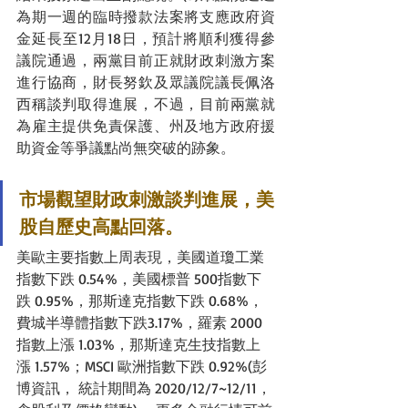
為期一週的臨時撥款法案將支應政府資
金延長至12月18日，預計將順利獲得參
議院通過，兩黨目前正就財政刺激方案
進行協商，財長努欽及眾議院議長佩洛
西稱談判取得進展，不過，目前兩黨就
為雇主提供免責保護、州及地方政府援
助資金等爭議點尚無突破的跡象。
市場觀望財政刺激談判進展，美
股自歷史高點回落。
美歐主要指數上周表現，美國道瓊工業
指數下跌 0.54%，美國標普 500指數下
跌 0.95%，那斯達克指數下跌 0.68%，
費城半導體指數下跌3.17%，羅素 2000 
指數上漲 1.03%，那斯達克生技指數上
漲 1.57%；MSCI 歐洲指數下跌 0.92%(彭
博資訊， 統計期間為 2020/12/7~12/11，