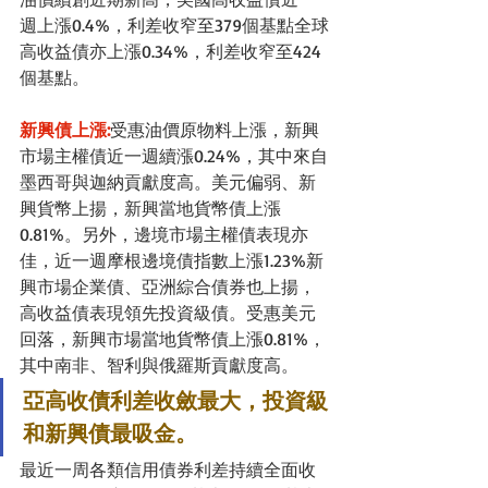
週上漲0.4%，利差收窄至379個基點全球
高收益債亦上漲0.34%，利差收窄至424
個基點。
新興債上漲:
受惠油價原物料上漲，新興
市場主權債近一週續漲0.24%，其中來自
墨西哥與迦納貢獻度高。美元偏弱、新
興貨幣上揚，新興當地貨幣債上漲
0.81%。另外，邊境市場主權債表現亦
佳，近一週摩根邊境債指數上漲1.23%新
興市場企業債、亞洲綜合債券也上揚，
高收益債表現領先投資級債。受惠美元
回落，新興市場當地貨幣債上漲0.81%，
其中南非、智利與俄羅斯貢獻度高。
亞高收債利差收斂最大，投資級
和新興債最吸金。
最近一周各類信用債券利差持續全面收