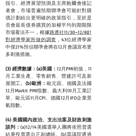
指引、經濟展望預測及主席鮑爾會後記
者會，市場普遍預期聯準會可能針對購
債計劃給出更明確的政策指引，至於是
否會延長債券購買的加權平均到期期限
市場看法不一，根據
路透社11/30~12/8針
對經濟學家所做的調查
，43位經濟學家
中僅21%預估聯準會將在12月會議宣布更
多刺激措施。
(3) 經濟數據：(a)美國：
12月PMI初值，11
月工業生產、零售銷售、營建許可及新
屋開工。
(b)歐洲：
歐元區、德國及法國
12月Markit PMI指數、義大利10月工業訂
單、歐元區11月CPI、德國12月IFO企業景
氣指數。
(4) 美國國內政治、支出法案及財政刺激
談判：
(a)12/14美國選舉人團將依照普選
結果投票選出正副總統。(b)眾議院通過