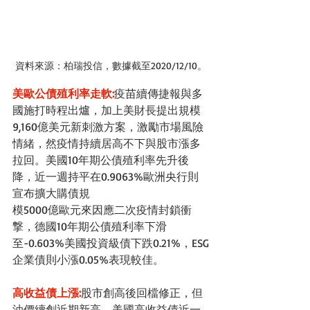
資料來源：柏瑞投信，數據截至2020/12/10。
美歐公債殖利率走軟:
疫苗續傳捷報與多
國施打時程出爐，加上美財長提出規模
9,160億美元新刺激方案，激勵市場風險
情緒，然疫情持續居高不下與股市漲多
拉回。美國10年期公債殖利率先升後
降，近一週持平在0.9063%歐洲央行則
宣布擴大購債規
模5000億歐元來因應二次疫情封鎖衝
撃，德國10年期公債殖利率下滑
至-0.603%美國投資級債下跌0.21%，ESG
企業債則小漲0.05%表現較佳。
高收益債上漲:
股市創高後回檔修正，但
油價續創近期新高，美國高收益債近一