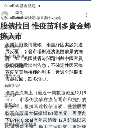
FundTalk基金話題
白富美
FundTalk基金話題
2020年12月15日
讀畢需時 4 分鐘
股債拉回 惟疫苗利多資金蜂
話基金
擁入市
前瞻回顧
美國新冠疫情嚴峻、兩黨紓困案談判進
基金我最大
展反覆，引發市場對經濟復甦前景的擔
基金我最優
憂，加上美國就香港問題制裁中國官員
及英國脫歐談判告急，不確定性因素掩
聰明買基金
蓋疫苗實施接種的利多，近週全球股市
債券天地
震盪拉回，跌多漲少。
新聞點評
惟資金流向上（最近一周數據截至12月9
退休趣
日），市場仍沈醉在疫苗問市和施打的
聽基金
利多裡，根據富達投信追蹤，
整體股票
型基金買超大幅擴增181億美元，再度創
生活我最大
下EPFR Global歷年來追蹤 12月紀錄以來
財經新聞這樣解讀
的單週最大量，過去三週以來，累計流