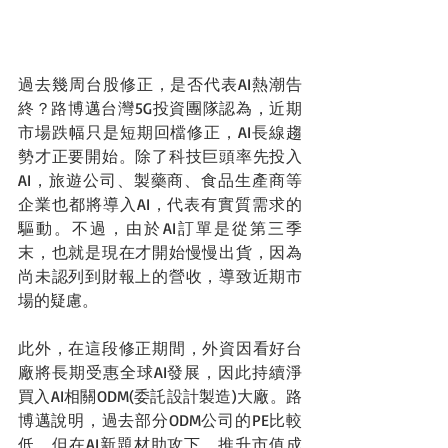
過去幾周台股修正，是否代表AI熱潮告
終？路博邁台灣5G投資團隊認為，近期
市場跌幅只是短期回檔修正，AI長線趨
勢才正要開始。除了科技巨頭率先投入
AI，旅遊公司、製藥商、食品生產商等
企業也都將導入AI，代表有實質需求的
驅動。不過，由於AI訂單是從第三季
末，也就是現在才開始慢慢出貨，因為
尚未認列到財報上的營收，導致近期市
場的疑慮。
此外，在這段修正期間，外資因看好台
廠將長期受惠全球AI發展，因此持續淨
買入AI相關ODM(委託設計製造)大廠。路
博邁說明，過去部分ODM公司的PE比較
低，但在AI新題材助攻下，推升市值成