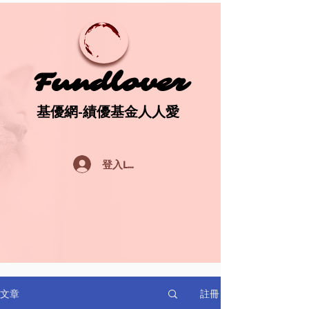
Fundlover
Fundlover
基優網-績優基金人人愛
基優網-績優基金人人愛
登入Log In
註冊
文章