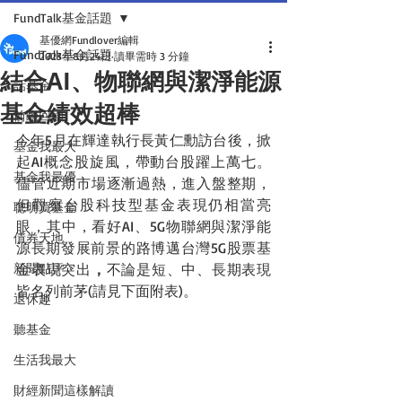
FundTalk基金話題
基優網Fundlover編輯
FundTalk基金話題
2023年8月24日
讀畢需時 3 分鐘
結合AI、物聯網與潔淨能源
話基金
基金績效超棒
前瞻回顧
今年5月在輝達執行長黃仁勳訪台後，掀
基金我最大
起AI概念股旋風，帶動台股躍上萬七。
基金我最優
儘管近期市場逐漸過熱，進入盤整期，
但觀察台股科技型基金表現仍相當亮
聰明買基金
眼，其中，看好AI、5G物聯網與潔淨能
債券天地
源長期發展前景的路博邁台灣5G股票基
新聞點評
金表現突出
，
不論是短、中、長期表現
皆名列前茅(請見下面附表)。
退休趣
聽基金
生活我最大
財經新聞這樣解讀