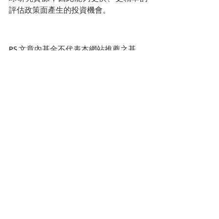
評估政策面產生的投資機會。
PS.文章內基金不代表本網站推薦之基
金，此文僅提供投資人自行做投資判斷
AI
路博邁
能源
物聯網
話基金
最新文章
查看全部