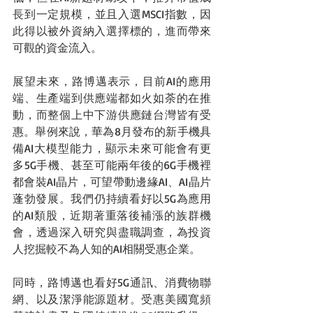
長到一定規模，並且入選MSCI指數，因
此得以被外資納入選擇標的，進而帶來
可觀的資金流入。
展望未來，路博邁表示，目前AI的應用
端、生產端到供應端都如火如荼的在推
動，而整個上中下游供應鏈台灣皆有受
惠。舉例來說，華為8月發布的新手機具
備AI大模型能力，顯示未來可能會有更
多5G手機、甚至可能兩年後的6G手機裡
都會裝AI晶片，可望帶動邊緣AI、AI晶片
蓬勃發展。我們仍持續看好以5G為應用
的AI類股，近期著重落後補漲的族群機
會，透過深入研究與盡職調查，為投資
人挖掘較不為人知的AI相關受惠企業。
同時，路博邁也看好5G通訊、消費物聯
網、以及潔淨能源題材。受惠美國寬頻