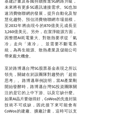
基建計畫及各國持續推進5G網路升級，
未來將有更多5G通訊連接需求。5G也加
速消費物聯網的發展，提升自動化及智
慧化趨勢。預估消費物聯網市場規模，
至2032年將由現今的870億美元成長至
3,260億美元。另外，在潔淨能源方面，
因整體AI耗電量大、對散熱要求從「氣
冷」走向「液冷」、並需要不斷電系
統，為再生能源、散熱產業及儲能公司
帶來龐大機會。
至於路博邁台灣5G股票基金表現之所以
領先，關鍵在於該團隊對趨勢的「超前
思考」。路博邁舉例說明，當AI產業剛
開始發酵時，路博邁台灣5G投資團隊關
注的是它的上中下游、以及它缺什麼。
如果AI晶片要做得好，CoWos的先進封裝
技術不可或缺，因此接下來可能會有
CoWos的建廠、擴廠計畫，這時可以支