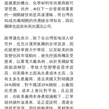
援擴產的機台、化學材料等供應商都可
望受惠。此外，AI往下一步發展很重要
的一個關鍵技術是高速運輸，而台灣在
5G或光纖相關的供應鏈全球知名，因此
團隊也提前布局光通訊公司。
路博邁也表示，除了在台灣當地深入研
究外，也充分運用集團的全球資源，因
此能更快掌握大中華區、以至歐美的政
策變化與市場動向，搶先挖掘商機及受
惠者。以重電大廠為例，由於美國缺電
跟能源轉型，導致大型變壓器需求提
高，但美國本土因為生產成本太高，沒
有太多生產廠商，過去美國又對韓國課
24%關稅，對中國課25%關稅，台廠因
此受惠，成本上會比對手低，且品質
好，在歐美廠商本身產能滿載下，訂單
就持續外溢過來。這正是說明，透過全
球研究資源，因此能夠更快、更精準的