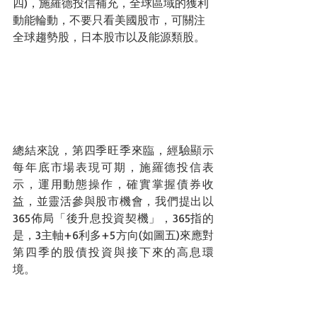
四)，施羅德投信補充，全球區域的獲利
動能輪動，不要只看美國股市，可關注
全球趨勢股，日本股市以及能源類股。
總結來說，第四季旺季來臨，經驗顯示
每年底市場表現可期，施羅德投信表
示，運用動態操作，確實掌握債券收
益，並靈活參與股市機會，我們提出以
365佈局「後升息投資契機」，365指的
是，3主軸+6利多+5方向(如圖五)來應對
第四季的股債投資與接下來的高息環
境。