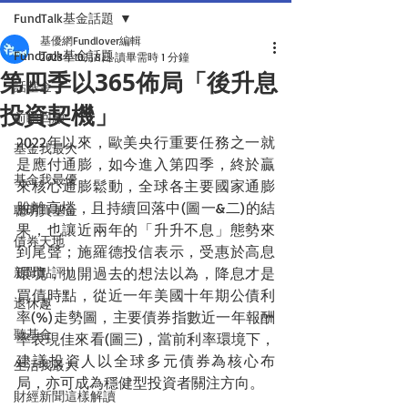
FundTalk基金話題
基優網Fundlover編輯
FundTalk基金話題
2023年10月8日
讀畢需時 1 分鐘
第四季以365佈局「後升息
話基金
投資契機」
前瞻回顧
2022年以來，歐美央行重要任務之一就
基金我最大
是應付通膨，如今進入第四季，終於贏
基金我最優
來核心通膨鬆動，全球各主要國家通膨
脫離高檔，且持續回落中(圖一&二)的結
聰明買基金
果，也讓近兩年的「升升不息」態勢來
債券天地
到尾聲；施羅德投信表示，受惠於高息
新聞點評
環境，拋開過去的想法以為，降息才是
買債時點，從近一年美國十年期公債利
退休趣
率(%)走勢圖，主要債券指數近一年報酬
聽基金
率表現佳來看(圖三)，當前利率環境下，
建議投資人以全球多元債券為核心布
生活我最大
局，亦可成為穩健型投資者關注方向。
財經新聞這樣解讀