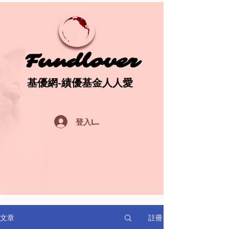
Fundlover
Fundlover
基優網-績優基金人人愛
基優網-績優基金人人愛
登入Log In
註冊
文章