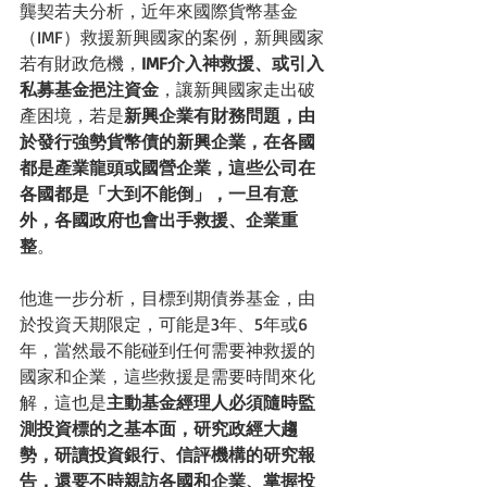
龔契若夫分析，近年來國際貨幣基金
（IMF）救援新興國家的案例，新興國家
若有財政危機，
IMF介入神救援、或引入
私募基金挹注資金
，讓新興國家走出破
產困境，若是
新興企業有財務問題，由
於發行強勢貨幣債的新興企業，在各國
都是產業龍頭或國營企業，這些公司在
各國都是「大到不能倒」，一旦有意
外，各國政府也會出手救援、企業重
整
。
他進一步分析，目標到期債券基金，由
於投資天期限定，可能是3年、5年或6
年，當然最不能碰到任何需要神救援的
國家和企業，這些救援是需要時間來化
解，這也是
主動基金經理人必須隨時監
測投資標的之基本面，研究政經大趨
勢，研讀投資銀行、信評機構的研究報
告，還要不時親訪各國和企業、掌握投