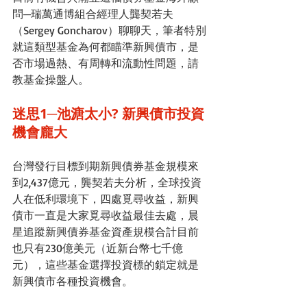
問─瑞萬通博組合經理人龔契若夫
（Sergey Goncharov）聊聊天，筆者特別
就這類型基金為何都瞄準新興債市，是
否市場過熱、有周轉和流動性問題，請
教基金操盤人。
迷思1─池溏太小? 新興債市投資
機會龐大
台灣發行目標到期新興債券基金規模來
到2,437億元，龔契若夫分析，全球投資
人在低利環境下，四處覓尋收益，新興
債市一直是大家覓尋收益最佳去處，晨
星追蹤新興債券基金資產規模合計目前
也只有230億美元（近新台幣七千億
元），這些基金選擇投資標的鎖定就是
新興債市各種投資機會。