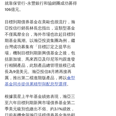
就靠保管行-永豐銀行和協銷團成功募得
106億元。
目標到期債券基金在美歐也很流行，瀚
亞投信行銷長林長忠指出，這類型基金
不僅風靡全台，海外市場也吹起目標到
期基金風潮。以瀚亞投資集團為例，繼
台灣成功募集有「目標訂定之提早出
場」機制目標到期新興債基金之後，包
括新加坡、馬來西亞及印尼等均跟進發
行相關產品，此類產品總管理規模已成
長為9億美元。瀚亞投信8月將再接再
厲，推出第二檔進階版產品，將以
傘型
基金同步提供累積型與配息型選擇
。
根據晨星上半年基金績效表現，瀚亞三
至六年目標到期新興市場債券基金第二
季美元級別也繳出不俗、約3.1%績效，
日前有機會與瀚亞這檔債券基金海外顧