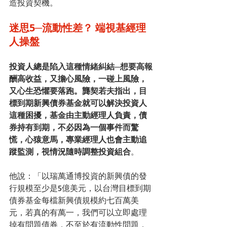
造投資契機。
迷思5─流動性差？ 端視基經理
人操盤
投資人總是陷入這種情緒糾結─想要高報
酬高收益，又擔心風險，一碰上風險，
又心生恐懼要落跑。龔契若夫指出，目
標到期新興債券基金就可以解決投資人
這種困擾，基金由主動經理人負責，債
券持有到期，不必因為一個事件而驚
慌，心猿意馬，專業經理人也會主動追
蹤監測，視情況隨時調整投資組合
。
他說：「以瑞萬通博投資的新興債的發
行規模至少是5億美元，以台灣目標到期
債券基金每檔新興債規模約七百萬美
元，若真的有萬一，我們可以立即處理
掉有問題債券，不至於有流動性問題，