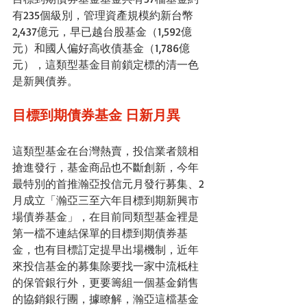
有235個級別，管理資產規模約新台幣
2,437億元，早已越台股基金（1,592億
元）和國人偏好高收債基金（1,786億
元），這類型基金目前鎖定標的清一色
是新興債券。
目標到期債券基金 日新月異
這類型基金在台灣熱賣，投信業者競相
搶進發行，基金商品也不斷創新，今年
最特別的首推瀚亞投信元月發行募集、2
月成立「瀚亞三至六年目標到期新興市
場債券基金」，在目前同類型基金裡是
第一檔不連結保單的目標到期債券基
金，也有目標訂定提早出場機制，近年
來投信基金的募集除要找一家中流柢柱
的保管銀行外，更要籌組一個基金銷售
的協銷銀行團，據瞭解，瀚亞這檔基金