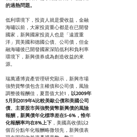
的過熱問題。
低利環境下，投資人就是愛收益，金融
海嘯以前，大家投資重心都是在已開發
國家，新興國家投資人也是「遠渡重
洋」買美國和德國公債、公司債，但金
融海嘯後已開發國家深陷低利和負利率
環境下，新興債券成為創造收益的來
源。
瑞萬通博資產管理研究顯示，新興市場
強勢貨幣債包含主權債和公司債，風險
調整後報酬佳，夏普值大於1，
以2009年
5月到2019年4比較美歐公債和美國公司
債、主要股市與強勢貨幣新興債的風險
報酬，新興債年化標準差在5-6%，惟年
化報酬率均在8%上下
，美國高收債以2
個百分點年化報酬略微領先，新興債表