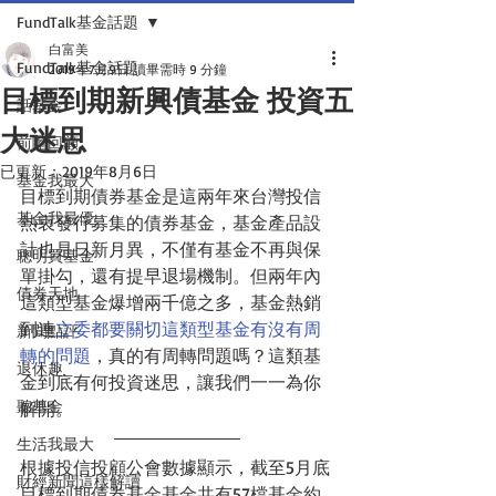
FundTalk基金話題
白富美
FundTalk基金話題
2019年7月9日
讀畢需時 9 分鐘
目標到期新興債基金 投資五
話基金
大迷思
前瞻回顧
已更新：
2019年8月6日
基金我最大
目標到期債券基金是這兩年來台灣投信
基金我最優
熱衷發行募集的債券基金，基金產品設
計也是日新月異，不僅有基金不再與保
聰明買基金
單掛勾，還有提早退場機制。但兩年內
債券天地
這類型基金爆增兩千億之多，基金熱銷
到連
立委都要關切這類型基金有沒有周
新聞點評
轉的問題
，真的有周轉問題嗎？這類基
退休趣
金到底有何投資迷思，讓我們一一為你
聽基金
解開。
生活我最大
根據投信投顧公會數據顯示，截至5月底
財經新聞這樣解讀
目標到期債券基金基金共有57檔基金約