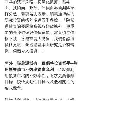
兼具的雙重策略，從量化數據、基本
面、技術面、政治、評價面為新興國家
打分數，龔契若夫表示，瑞萬通博納入
研究投資的標的多達五千多檔，「除篩
選債券除要嚴格審視各類數據外，更重
要的是我們偏好價值選債，當某債券價
格下跌，慘遭投資人拋售，我們會靜待
價格見底，並透過基本面研究是否有轉
機，伺機介入投資。」
另外，
瑞萬通博有一個獨特投資哲學─善
用新興債市不效率從事套利，
也就是利
用債券市場的不效率性，追求更高報酬
目標、較低波動性目標以及低相關性的
各式機會。
龔契若舉例說，以鋼鐵公司為例，市場
都偏好巴西鋼鐵業者發行公司債，但烏
克蘭也有不錯鋼鐵公司，兩者信用評級