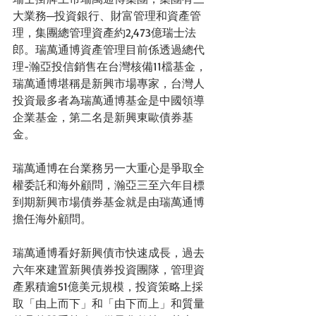
大業務─投資銀行、財富管理和資產管
理，集團總管理資產約2,473億瑞士法
郎。瑞萬通博資產管理目前係透過總代
理-瀚亞投信銷售在台灣核備11檔基金，
瑞萬通博堪稱是新興市場專家，台灣人
投資最多者為瑞萬通博基金是中國領導
企業基金，第二名是新興東歐債券基
金。
瑞萬通博在台業務另一大重心是爭取全
權委託和海外顧問，瀚亞三至六年目標
到期新興市場債券基金就是由瑞萬通博
擔任海外顧問。
瑞萬通博看好新興債市快速成長，過去
六年來建置新興債券投資團隊，管理資
產累積逾51億美元規模，投資策略上採
取「由上而下」和「由下而上」和質量