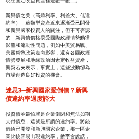
現在固定收益資產裡是數一數二。
新興債之美（高殖利率、利差大、低違
約率），這類型資產近來逐漸受已開發
和新興國家投資人的關注，但不可否認
的，新興債價格易受國際政經情勢動盪
影響和流動性問題，例如中美貿易戰、
美國貨幣政策走向影響，還有各國政經
情勢發展和地緣政治因素定收益資產，
龔契若夫表示，事實上，這些波動卻為
市場創造良好投資的機會。
迷思3─新興國家愛倒債？新興
債違約率過度誇大
投資債券最怕就是企業倒閉和無法如期
支付債息，這就是所謂的違約率。將錢
借給已開發和新興國家企業，那一區企
業比較容易出現違約率，數字會說話，