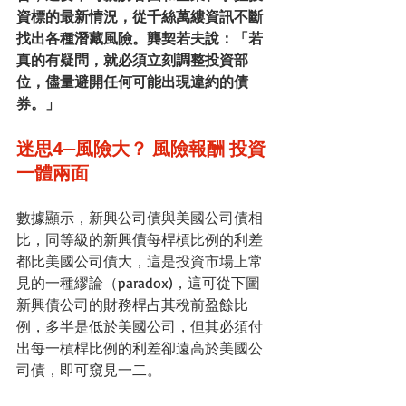
資標的最新情況，從千絲萬縷資訊不斷
找出各種潛藏風險。龔契若夫說：「若
真的有疑問，就必須立刻調整投資部
位，儘量避開任何可能出現違約的債
券。」
迷思4─風險大？ 風險報酬 投資
一體兩面
數據顯示，新興公司債與美國公司債相
比，同等級的新興債每桿槓比例的利差
都比美國公司債大，這是投資市場上常
見的一種繆論（paradox)，這可從下圖
新興債公司的財務桿占其稅前盈餘比
例，多半是低於美國公司，但其必須付
出每一槓桿比例的利差卻遠高於美國公
司債，即可窺見一二。