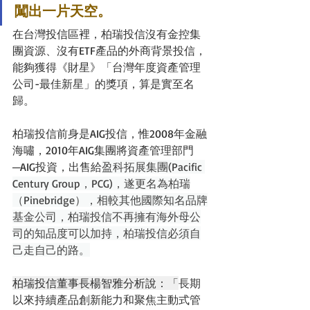
闖出一片天空。
在台灣投信區裡，柏瑞投信沒有金控集
團資源、沒有ETF產品的外商背景投信，
能夠獲得《財星》「台灣年度資產管理
公司-最佳新星」的獎項，算是實至名
歸。
柏瑞投信前身是AIG投信，惟2008年金融
海嘯，2010年AIG集團將資產管理部門
─AIG投資，出售給
盈科拓展集團(Pacific 
Century Group，PCG)，遂更名為柏瑞
（Pinebridge），相較其他國際知名品牌
基金公司，柏瑞投信不再擁有海外母公
司的知品度可以加持，柏瑞投信必須自
己走自己的路。
柏瑞投信董事長楊智雅分析說：「
長期
以來持續產品創新能力和聚焦主動式管