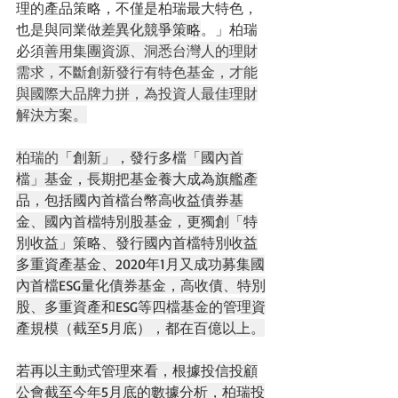
理的產品策略，不僅是柏瑞最大特色，
也是與同業做
差異化競爭策略
。」柏瑞
必須
善用集團資源、洞悉台灣人的理財
需求，不斷創新發行有特色基金，才能
與國際大品牌力拼，為投資人最佳理財
解決方案。
柏瑞的
「創新」，發行多檔「國內首
檔」基金，長期把基金養大成為旗艦產
品，包括國內首檔台幣高收益債券基
金、國內首檔特別股基金，更獨創「特
別收益」策略、發行國內首檔特別收益
多重資產基金、2020年1月又成功募集國
內首檔ESG量化債券基金，高收債、特別
股、多重資產和ESG等四檔基金的管理資
產規模（截至5月底），都在百億以上。
若再以主動式管理來看，根據投信投顧
公會截至今年5月底的數據分析，柏瑞投