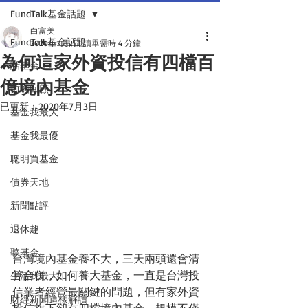
FundTalk基金話題
白富美
FundTalk基金話題
2020年7月2日
讀畢需時 4 分鐘
為何這家外資投信有四檔百
話基金
億境內基金
前瞻回顧
已更新：
2020年7月3日
基金我最大
基金我最優
聰明買基金
債券天地
新聞點評
退休趣
聽基金
台灣境內基金養不大，三天兩頭還會清
算合併，如何養大基金，一直是台灣投
生活我最大
信業者經營最關鍵的問題，但有家外資
財經新聞這樣解讀