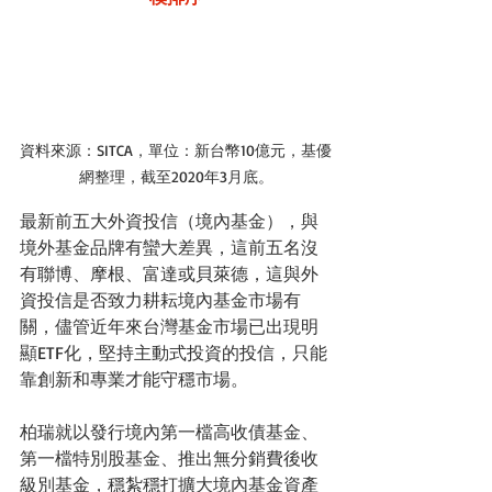
資料來源：SITCA，單位：新台幣10億元，基優
網整理，截至2020年3月底。
最新前五大外資投信（境內基金），與
境外基金品牌有蠻大差異，這前五名沒
有聯博、摩根、富達或貝萊德，這與外
資投信是否致力耕耘境內基金市場有
關，儘管近年來台灣基金市場已出現明
顯ETF化，堅持主動式投資的投信，只能
靠創新和專業才能守穩市場。
柏瑞就以發行境內第一檔高收債基金、
第一檔特別股基金、推出無分銷費後收
級別基金，穩紮穩打擴大境內基金資產