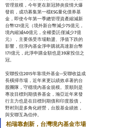
管理規模，今年更在新冠肺炎疫情大爆
發前，成功募集第一檔ESG量化債券基
金，即使今年第一季總管理資產縮減新
台幣121億元（境外新台幣減少75億元，
境內縮減40億元，全權委託僅減少7億
元），主要係受市場動盪、淨值下跌的
影響，但淨內基金淨申購就高達新台幣
171億元，此淨申購金額也是39家投信之
冠。
安聯投信2015年靠境外基金─安聯收益成
長橫掃市場，近年來更以績效卓著的台
股團隊，守穩境內基金規模。景順則是
專攻目標到期債券基金，瀚亞近年來發
行主力也是在目標到期債和印度股債，
野村則是多角化經營，台股基金績效，
與安聯互為伯仲。
柏瑞靠創新，台灣境內基金市場