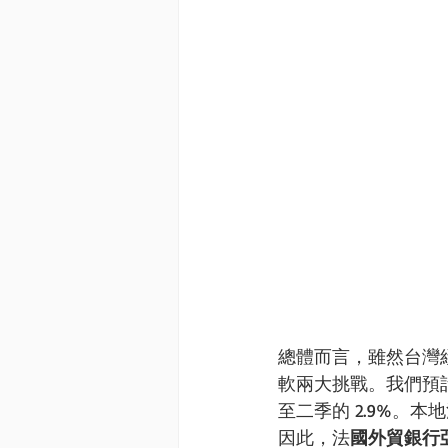
總體而言，雖然台灣
軟兩大挑戰。我們預計，
至二季的 2.9%。
因此，法
國外貿銀行亞太