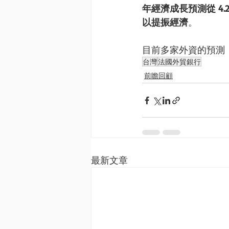
年經濟成長預測從 4
以提振經濟
。
目前多家外資的預測
台灣
法國外貿銀行
前瞻回顧
最新文章