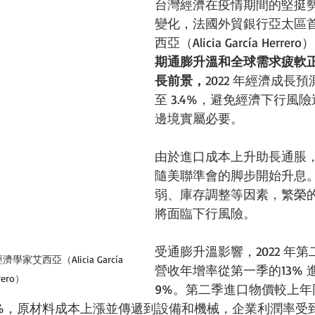
台灣經濟在疫情期間的堅挺
變化，法國外貿銀行亞太區
西亞（Alicia García Herr
期通膨升溫和全球需求疲軟
長前景，
2022 年經濟成長預測
至 3.4%，避免經濟下行風
邊境實屬必要。
由於進口成本上升助長通脹
隨美聯準會的脚步開始升息
弱、庫存調整等因素，繁榮
將面臨下行風險。
受通膨升溫影響，2022 年
艾西亞（Alicia García 
營收年增率從第一季的13% 
rero）
9%。第二季進口物價較上年同
6%，原材料成本上漲並傳遞到設備和機械，企業利潤率受