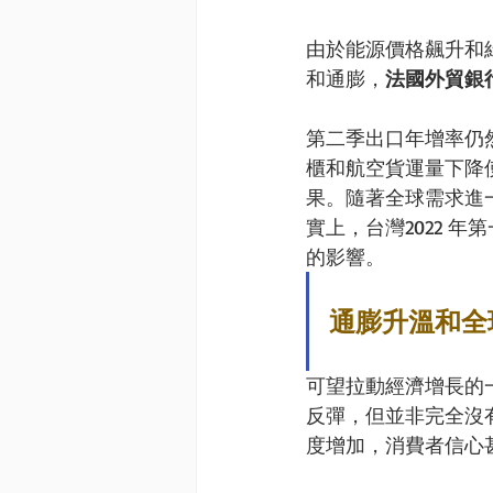
由於能源價格飆升和
和通膨，
法國外貿銀行
第二季出口年增率仍然
櫃和航空貨運量下降
果。隨著全球需求進
實上，台灣2022 
的影響。
通膨升溫和全
可望拉動經濟增長的
反彈，但並非完全沒
度增加，消費者信心甚