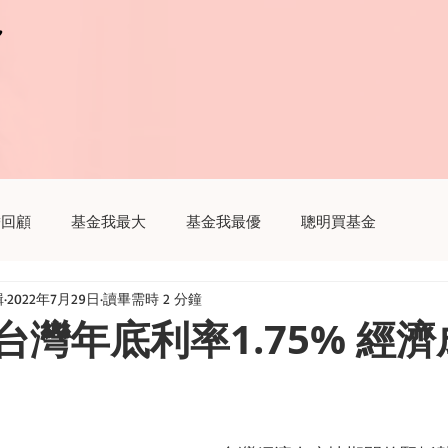
r
r
瞻回顧
基金我最大
基金我最優
聰明買基金
輯
2022年7月29日
讀畢需時 2 分鐘
趣
聽基金
生活我最大
財經新聞這樣解讀
台灣年底利率1.75% 經濟