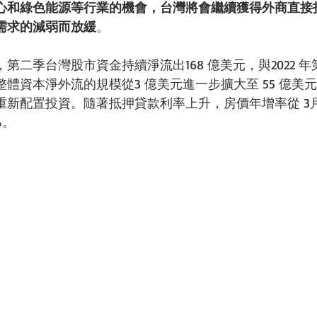
心和綠色能源等行業的機會，台灣將會繼續獲得外商直接
需求的減弱而放緩
。
第二季台灣股市資金持續淨流出168 億美元，與2022 
體資本淨外流的規模從3 億美元進一步擴大至 55 億美
新配置投資。隨著抵押貸款利率上升，房價年增率從 3月的 
%。