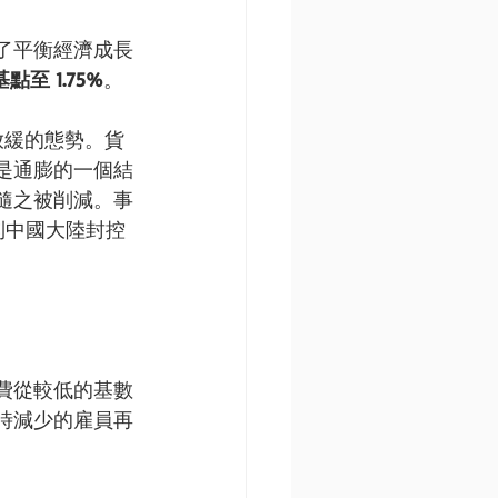
了平衡經濟成長
至 1.75%
。
放緩的態勢。貨
是通膨的一個結
隨之被削減。事
受到中國大陸封控
。
費從較低的基數
時減少的雇員再