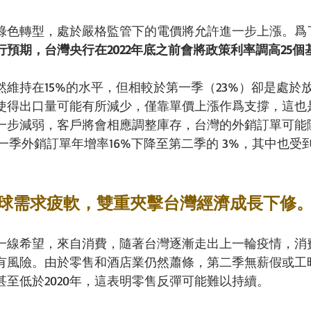
綠色轉型，處於嚴格監管下的電價將允許進一步上漲。爲
預期，台灣央行在2022年底之前會將政策利率調高25個基點
維持在15%的水平，但相較於第一季（23%）卻是處於
使得出口量可能有所減少，僅靠單價上漲作爲支撐，這也
一步減弱，客戶將會相應調整庫存，台灣的外銷訂單可能
年第一季外銷訂單年增率16%下降至第二季的 3%，其中也
球需求疲軟，雙重夾擊台灣經濟成長下修
一線希望，來自消費，隨著台灣逐漸走出上一輪疫情，消
有風險。由於零售和酒店業仍然蕭條，第二季無薪假或工
至低於2020年，這表明零售反彈可能難以持續。