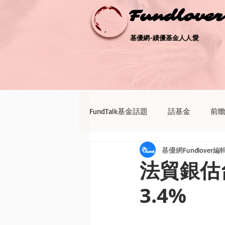
Fundlove
Fundlove
基優網-績優基金人人愛
基優網-績優基金人人愛
FundTalk基金話題
話基金
前
基優網Fundlover編
債券天地
新聞點評
退休
法貿銀估
3.4%