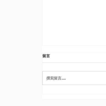
留言
撰寫留言......
AI理性繁榮撞上非理性繁榮 野
村3Q這樣投