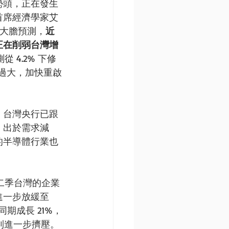
勢頭，正在發生
首席經濟學家艾
ero）大膽預測，
近
正在削弱台灣增
從 4.2% 下修
險過大，加快重啟
，台灣央行已跟
。出於需求減
的半導體行業也
第二季台灣的企業
進一步放緩至
期成長 21%，
到進一步擠壓。