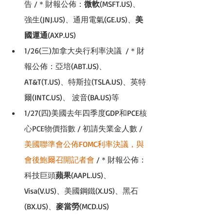
告 /
＊
財報公佈：
微軟
(MSFT.US)、
強生(JNJ.US)、通用電氣(GE.US)、
美
國運通
(AXP.US) 
1/26(三)加拿大央行利率決議  /
＊
財
報公佈：亞培(ABT.US)、
AT&T(T.US)、特斯拉(TSLA.US)、英特
爾(INTC.US)、 波音(BA.US)等
1/27(四)美國去年四季度GDP和PCE
核
心PCE物價指數
 / 初請失業金人數 / 
美國聯準會公佈FOMC利率決議，與
會後鮑爾召開記者會
 /
＊
財報公佈：
科技巨頭
蘋果
(AAPL.US)、
Visa(V.US)、美國鋼鐵(X.US)、黑石 
(BX.US)、
麥當勞
(MCD.US)