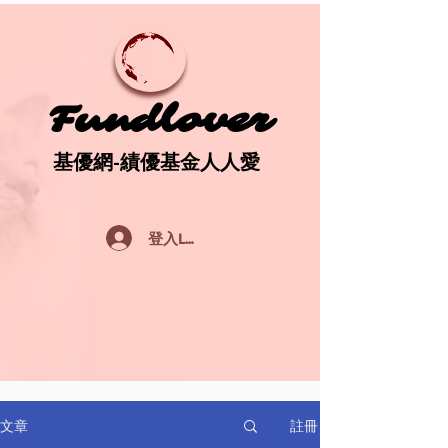
Fundlover
Fundlover
基優網-績優基金人人愛
基優網-績優基金人人愛
登入Log In
註冊
文章