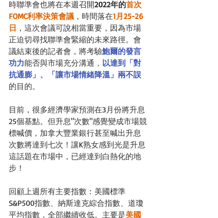
時聯準會也將在本週召開
2022年的
首次
FOMC利率決策會議
，
時間落在
1月25-26
日
，這次會議可說相當重要，因為市場
正迫切尋找聯準會緊縮的未來路徑。會
議結束後的記者會，將考驗
鮑爾的發言
功力
能否與市場充分溝通
，
以達到「對
抗通膨」、「讓市場情緒降溫」兩不誤
的目的。
目前，很多經濟學家預測在3月份將升息
25個基點。但升息"次數"感覺變成市場競
標喊價，加拿大豐業銀行甚至喊出升息
次數將達到七次！讓K熟女感到光是升息
這話題在市場中，已經達到白熱化的地
步！
回顧上週所有主要指數：
美國標準
S&P500指數
、
納斯達克綜合指數
、
道瓊
平均指數
，全部繼續收低。主要是
美國