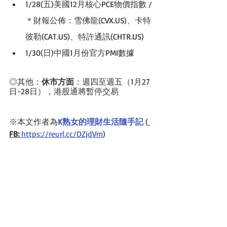
1/28(五)美國12月核心PCE物價指數 /
＊
財報公佈：雪佛龍(CVX.US)、卡特
彼勒(CAT.US)、特許通訊(CHTR.US)
1/30(日)中國1月份官方PMI數據
◎其他：
休市方面
：週四至週五（1月27
日-28日），港股通將暫停交易
※本文作者為
K熟女的理財生活隨手記
 (
FB: 
https://reurl.cc/DZjdVm
)