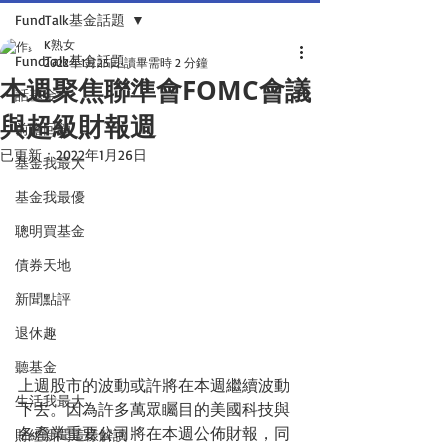
FundTalk基金話題
K熟女
FundTalk基金話題
2022年1月25日
讀畢需時 2 分鐘
本週聚焦聯準會FOMC會議
話基金
與超級財報週
前瞻回顧
已更新：
2022年1月26日
基金我最大
基金我最優
聰明買基金
債券天地
新聞點評
退休趣
聽基金
上週股市的波動或許將在本週繼續波動
生活我最大
下去。因為許多萬眾矚目的美國科技與
各產業重要公司將在本週公佈財報，同
財經新聞這樣解讀