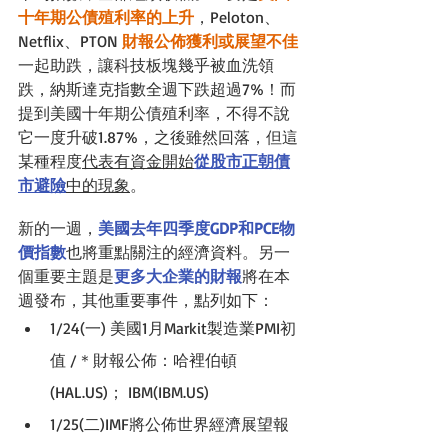
十年期公債殖利率的上升
，Peloton、
Netflix、PTON
財報公佈獲利或展望不佳
一起助跌，讓科技板塊幾乎被血洗領
跌，納斯達克指數全週下跌超過7%！而
提到美國十年期公債殖利率，不得不說
它一度升破1.87%，之後雖然回落，但這
某種程度
代表有資金開始
從股市正朝債
市避險
中的現象
。
新的一週，
美國去年四季度GDP和PCE物
價指數
也將重點關注的經濟資料。另一
個重要主題是
更多大企業的財報
將在本
週發布
，其他重要事件，點列如下：
1/24(一) 美國1月Markit製造業PMI初
值 /
＊
財報公佈：哈裡伯頓
(HAL.US)； IBM(IBM.US) 
1/25(二)IMF將公佈世界經濟展望報