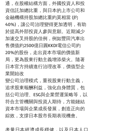
通，在股權結構方面，外國投資人和投
資信託加總比重，與日本的上市公司和
金融機構持股加總比重約莫相當 (約
40%)，讓公司治理變得更加透明，有助
於提高外部投資人參與意願。近期減少
加速交叉持股的佳例，例如豐田汽車出
售價值約2500億日圓KKDI電信公司約
20%的股份，走出資本市場的價值新
局，更為股東行動主義增添柴火。隨著
日本官方持續進行治理改革，價值型企
業開始改
變公司治理模式，重視股東行動主義，
追求股東報酬利益，強化自身體質，包
括公司治理、ESG與企業營運策略等，以
符合主管機關與投資人期待，方能鏈結
資本市場與企業成長發展，創造正向的
綜效，支撐日本股市長期表現機會。
考量日本經濟成長穩健，以及日本人口