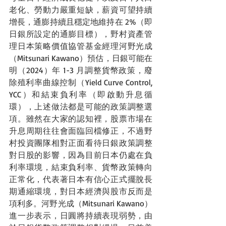
老化、勞動力嚴重短缺，薪資可望持續
增長，通膨持續且穩定地維持在 2%（即
日銀所設定的通膨目標），野村資產管
理日本策略價值協管基金經理河野光成
（Mitsunari Kawano）預估，日銀可能在
明（2024）年 1-3 月調整貨幣政策，廢
除殖利率曲線控制（Yield Curve Control, 
YCC）和結束負利率（即啟動升息循
環），上述做法都是可能的政策調整選
項。雖然在大家的認知裡，股票市場在
升息周期往往會面臨回檔修正，不過野
村投資團隊相對正面看待日銀政策調整
對日股的影響，因為目前日本仍處在負
利率環境，結束負利率、貨幣政策轉向
正常化，代表著日本有信心正式擺脫長
期通縮環境，對日本經濟與股市反而是
項利多。河野光成（Mitsunari Kawano）
進一步表示，日圓將持續表現弱勢，由