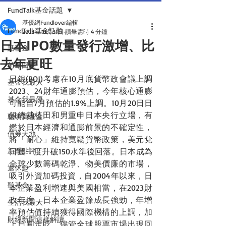
FundTalk基金話題
基優網Fundlover編輯
FundTalk基金話題
2023年10月31日
讀畢需時 4 分鐘
日本IPO數量發行激增、比
話基金
去年更旺
前瞻回顧
日銀(BOJ)考慮在10月底貨幣政會議上調
基金我最大
2023、24財年通膨預估，今年核心通膨
基金我最優
可能自7月預估的1.9%上調。10月20日日
銀總裁植田和男重申日本央行立場，有
聰明買基金
鑑於日本經濟和通膨前景的不確定性，
債券天地
將「耐心」維持寬鬆貨幣政策，美元兌
新聞點評
日圓一度升破150水準後回落。日本成為
全球少數籌碼乾淨、物美價廉的市場，
退休趣
吸引外資加碼投資，自2004年以來，日
聽基金
本企業盈利增速與美國相當，在2023財
政年度，日本企業盈餘成長強勁，年增
生活我最大
率預估值持續獲得國際機構的上調，加
財經新聞這樣解讀
上日圓走貶，儘管全球股票市場出現回