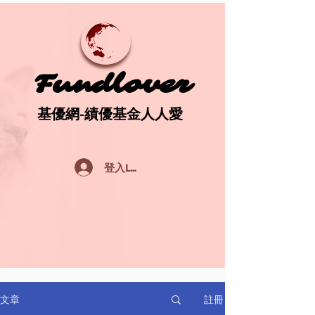
Fundlover
Fundlover
基優網-績優基金人人愛
基優網-績優基金人人愛
登入Log In
註冊
文章