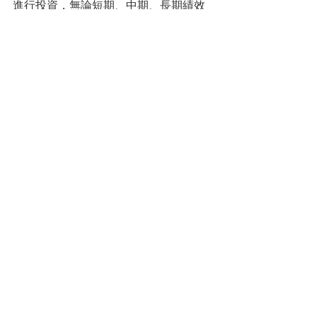
進行投資，無論短期、中期、長期績效
都能勝出同類型基金的主因。建議投資
人視己身風承受度，回檔時可逢低單筆
加碼，或定期定額布局中長期持有，投
資主動型日本基金可創造更多超額報
酬，此外，在投資日股建議最好選擇基
金操盤人為在地日本專業經理團隊，因
為日本「經濟復甦是全面性的」，加上
日本市場的封閉，投資需要在地化分
析，才能精準把握具爆發性、有轉機、
新創題材的企業，迎接日股榮景，為投
資人帶來更多加乘效果。
(以上所提個股
僅為舉例說明，非為個股推薦。投資人
申購本基金係持有基金受益憑證，而非
本文提及之投資資產或標的。)