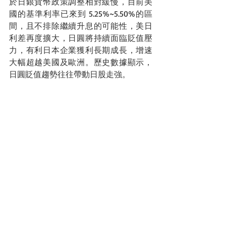
於日銀貨幣政策調整相對緩慢，目前美
國的基準利率已來到 5.25%~5.50%的區
間，且不排除繼續升息的可能性，美日
利差再度擴大，日圓將持續面臨貶值壓
力，有利日本企業獲利長期成長，增速
大幅超越美國及歐洲。歷史數據顯示，
日圓貶值趨勢往往帶動日股走強。