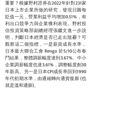
重要？根據野村證券在2022年針對231家
日本上市企業所做的研究，發現日圓每
貶值一元，營業利益平均增加0.51%，有
利出口競爭力與企業獲利表現。野村投
信投資策略部副總經理張繼文進一步說
明，判斷日本經濟是否已走出陰霾？可
觀察這二個指標，一是薪資成長水準，
日本最大聯合工會 Rengo 於5/10公布春
鬥結果，整體調薪幅度達到3.67%、中小
企業調薪幅度也達3.61%，調整幅度創30
年新高。另一是日本CPI成長率回到1990
年代初期水準，由通縮轉向通貨復膨 (也
就是溫和通膨)。