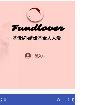
Fundlover
Fundlover
基優網-績優基金人人愛
基優網-績優基金人人愛
登入Log In
註冊
文章