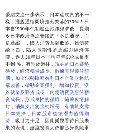
張繼文進一步表示，日本這次真的不一
樣，擺脫通縮冏境走出失落的30年！日
本自1990年代初發生泡沫經濟後，長期
令日本政府為之苦惱的「不是通膨，而
是通縮」，國人消費意願低落、物價持
續下跌，陷入長期性的通縮與經濟停
滯，過去30年日本平均每年GDP成長率
不到1%。有別於過往，
現在的日本蓄勢
待發，經濟穩健成長、數據表現優於預
期，加上弱勢匯率有利日本企業財務結
構改善，帶動企業獲利、增加投資、活
絡就業及薪資成長，內需消費受惠於薪
資成長，形成良性的循環，隨著疫情解
封，消費支出將強勁增長，有助於支撐
日本經濟，日本股市後續潛力值得期
待
，吸引力十足，因此樂觀看待日股未
來的表現，建議投資人依據己身風險承