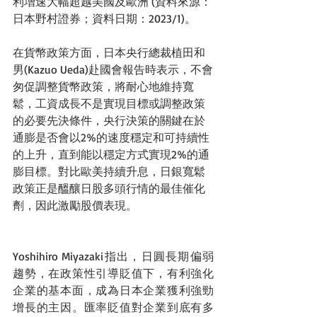
利增速大幅超越美國及歐洲 (資料來源：
日本野村證券；資料日期：2023/1)。
在貨幣政策方面，日本央行總裁植田和
男(Kazuo Ueda)赴國會報告時表示，不會
匆促調整貨幣政策，將耐心地維持寬
鬆，工資成長不是實現目標或調整政策
的必要先決條件，央行決策的關鍵在於
通膨是否會以2%的速度穩定和可持續性
的上升，直到能以穩定方式實現2%的通
膨目標。對比歐美持續升息，日銀寬鬆
政策正是醞釀日股多頭行情的最佳催化
劑，因此激勵股價表現。
Yoshihiro Miyazaki指出，日圓長期偏弱
趨勢，在政策性引導貶值下，有利強化
企業的基本面，成為日本企業獲利強勁
增長的主因。匯率貶值對企業到底有多