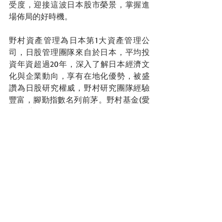
受度，迎接這波日本股市榮景，掌握進
場佈局的好時機。
野村資產管理為日本第1大資產管理公
司，日股管理團隊來自於日本，平均投
資年資超過20年，深入了解日本經濟文
化與企業動向，享有在地化優勢，被盛
讚為日股研究權威，野村研究團隊經驗
豐富，腳勤指數名列前茅。野村基金(愛
爾蘭系列)-日本策略價值基金規模超過35
億美元，是一檔價值成長兼顧的基金，
基金團隊擅長掌握日股優質個股潛力，
精準掌握趨勢，追求長期資本成長機
會，讓投資日股更有感。(資料來源: 日本
野村證券，理柏, 野村投信整理 ; 資料日
期截至2023/5/31)
PS.文章內基金不代表本網站推薦之基
金，此文僅提供資訊, 供投資人自行做投