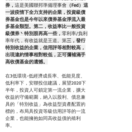
券，
這是美國聯邦準備理事會
（Fed）這
一波疫情下全力支持的企業，投資級債
券基金也是今年以來債券基金淨流入最
多基金類型。第二，收益率比一般投資
級債券丶特別股再高一些，
零利率/負利
率年代，有收益就是王道。第
三，發行
特別收益的企業，信用評等相對較高，
出現違約情事相對較低，正可彌補滿手
高收債基金的遺憾。
在3低環境-低經濟成長率、低能見度、
低利率下，安聯投信建議，展望2020下
半年，投資人可鎖定第一流企業，擴大
收益的守備範圍，納入以股利、債息兼
具的「特別收益」為收益型資產配置的
標的，布局具投資等級信用評等的一流
企業，也能擁抱如同高收益債的殖利
率。