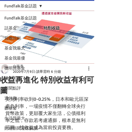
FundTalk基金話題
FundTalk基金話題
話基金
前瞻回顧
基金我最大
基金我最優
白富美
聰明買基金
2020年7月9日
讀畢需時 6 分鐘
收益再進化 特別收益有利可
債券天地
圖
新聞點評
退休趣
美元利率砍到0-0.25%，日本和歐元區深
處負利率，一場疫情不僅翻轉全球央行
聽基金
貨幣政策，更顛覆大家生活，公債殖利
生活我最大
率之低，存款若考慮通膨，根本是無利
可圖，找收益成為當前投資要務。
財經新聞這樣解讀