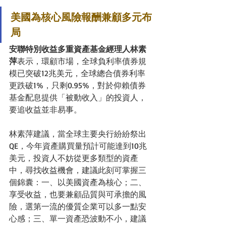
美國為核心風險報酬兼顧多元布
局
安聯特別收益多重資產基金經理人林素
萍
表示，環顧市場，全球負利率債券規
模已突破12兆美元，全球總合債券利率
更跌破1%，只剩0.95%，對於仰賴債券
基金配息提供「被動收入」的投資人，
要追收益並非易事。
林素萍建議，當全球主要央行紛紛祭出
QE，今年資產購買量預計可能達到10兆
美元，投資人不妨從更多類型的資產
中，尋找收益機會，建議此刻可掌握三
個錦囊：一、以美國資產為核心；二、
享受收益，也要兼顧品質與可承擔的風
險，選第一流的優質企業可以多一點安
心感；三、單一資產恐波動不小，建議