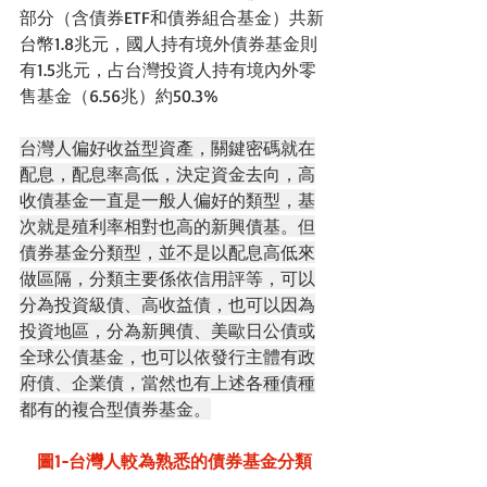
部分（含債券ETF和債券組合基金）共新
台幣1.8兆元，國人持有境外債券基金則
有1.5兆元，占台灣投資人持有境內外零
售基金（6.56兆）約50.3%
台灣人偏好收益型資產，關鍵密碼就在
配息，配息率高低，決定資金去向，高
收債基金一直是一般人偏好的類型，基
次就是殖利率相對也高的新興債基。但
債券基金分類型，並不是以配息高低來
做區隔，分類主要係依信用評等，可以
分為投資級債、高收益債，也可以因為
投資地區，分為新興債、美歐日公債或
全球公債基金，也可以依發行主體有政
府債、企業債，當然也有上述各種債種
都有的複合型債券基金。
圖1-台灣人較為熟悉的債券基金分類