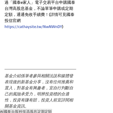
過「國泰e家人」電子交易平台申購國泰
台灣高股息基金，不論單筆申購或定期
定額，通通免收手續費！(詳情可見國泰
投信官網
https://
cathaysite.tw/NwNWnDY
)
基金介紹係筆者參與相關法說和媒體發
表現後的新基金分享，沒有任何推薦和
置入，對基金有興趣者，宜自行判斷自
己的風險承受力，明辨投資標的合適
性，投資有賺有賠，投資人前宜詳閱相
關基金資訊。
AI
國泰
台股
科技
高股息
定期定額