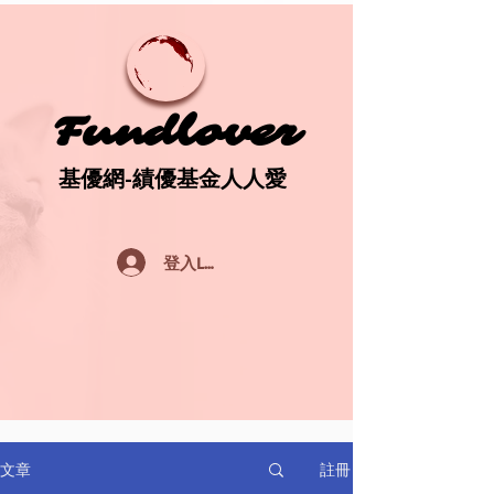
Fundlover
Fundlover
基優網-績優基金人人愛
基優網-績優基金人人愛
登入Log In
註冊
文章