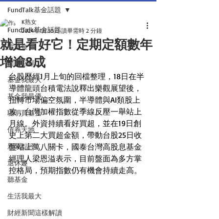
FundTalk基金話題
K熟女
FundTalk基金話題
2024年1月30日
讀畢需時 2 分鐘
就是看好它！定期定額數年
話基金
增逾8成
前瞻回顧
台股歷經1月上旬的回檔整理，18日在半
基金我最大
導體龍頭台積電法說釋出樂觀展望後，
基金我最優
扭轉市場偏空氛圍，半導體與AI類股上
攻，台灣加權指數從季線反壓一舉站上
聰明買基金
月線。外資持續看好買超，並在19日創
債券天地
史上第二大買超金額，帶動台股25日收
新聞點評
盤站上萬八關卡，國泰台灣高股息基金
經理人梁恩溢表示，目前盤面為多方掌
退休趣
控格局，預期指數仍有機會持續走高。
聽基金
生活我最大
財經新聞這樣解讀