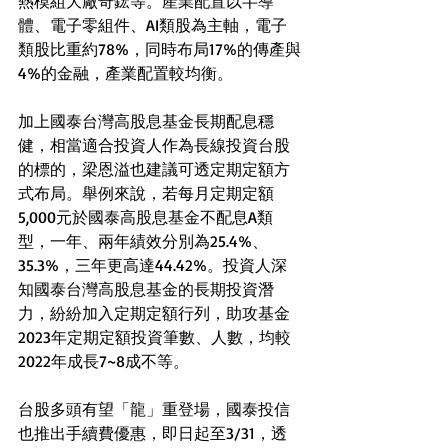
熱模組大廠奇鋐等。產業配置以半導
體、電子零組件、AI類股為主軸，電子
類股比重約78%，同時布局17%的傳產與
4%的金融，產業配置較均衡。
加上國泰台灣高股息基金長期配息穩
健，相當適合投資人作為長線投資台股
的標的，梁恩溢也建議可透定期定額方
式布局。舉例來說，若每月定期定額
5,000元於國泰高股息基金不配息A類
型，一年、兩年績效分別為25.4%、
35.3%，三年更高達44.42%。投資人深
知國泰台灣高股息基金的長期投資潛
力，紛紛加入定期定額行列，助攻基金
2023年定期定額投資筆數、人數，均較
2022年成長7~8成不等。
台股多頭有望「龍」重登場，國泰投信
也推出手續費優惠，即日起至3/31，透