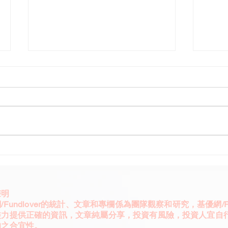
錢進首爾追星追股去 009829
永豐
你的韓50
004
聲明
/Fundlover的統計、文章和專欄係為團隊觀察和研究，基優網/Fun
盡力提供正確的資訊，文章純屬分享，投資有風險，投資人宜自
的之合宜性。