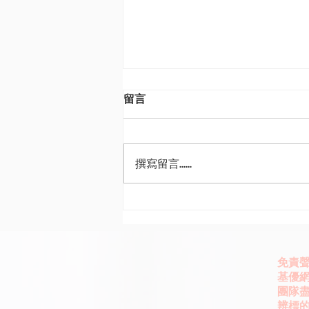
留言
撰寫留言......
009827玉山全球算力ETF 投資
鈔能力
免責
基優網
團隊
辨標