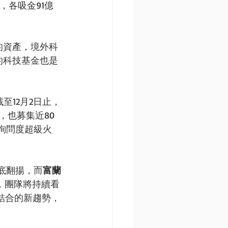
，各吸金91億
的資產，境外科
的科技基金也是
至12月2日止，
，也募集近80
詢問度超級火
底翻揚，而
富蘭
，團隊將持續看
結合的新趨勢，