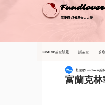
Fundlove
Fundlove
基優網-績優基金人人愛
基優網-績優基金人人愛
FundTalk基金話題
話基金
前
基優網Fundlover編
債券天地
新聞點評
退休
富蘭克林