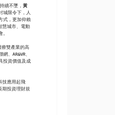
現持續不墜，
黃
封城限令下，人
方式，更加仰賴
智慧城市、電動
會。
醫療雙產業的高
網、AR&VR、
具投資價值及成
科技應用起飛
長期投資理財規