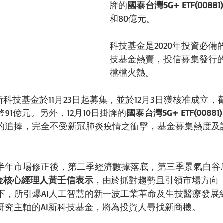
牌的
國泰台灣5G+ ETF(00881)
和80億元。
科技基金是2020年投資必備
技基金熱賣，投信募集發行
檔檔火熱。
科技基金於11月23日起募集，並於12月3日獲核准成立，截
91億元。另外，12月10日掛牌的
國泰台灣5G+ ETF(00881)
的追捧，完全不受新冠肺炎疫情之衝擊，基金募集熱度及
半年市場修正後，第二季經濟數據落底，第三季景氣自谷
金核心經理人黃壬信表示
，由於抓對趨勢且引領市場方向
構下，所引爆AI人工智慧的新一波工業革命及生技醫療發展
研究主軸的AI新科技基金，將為投資人尋找新商機。