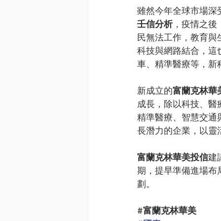
雖然今年全球市場深受
壬信分析
，疫情之後
民無法工作，教育與
科技與網路結合，這
車、精準醫療等，新
新成立的
富蘭克林華
成長，除以科技、醫療
精準醫療、智慧交通
長潛力的企業，以靈
富蘭克林華美投信
建
期，提早準備進場布
劃。
#
富蘭克林華美