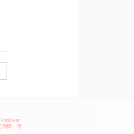
台股不怕高只怕不在場
10A報到
dlover
行判斷、明