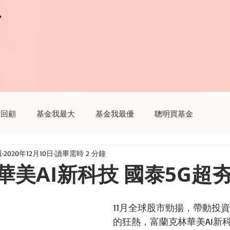
r
r
瞻回顧
基金我最大
基金我最優
聰明買基金
輯
2020年12月10日
讀畢需時 2 分鐘
趣
聽基金
生活我最大
財經新聞這樣解讀
華美AI新科技 國泰5G超
11月全球股市勁揚，帶動投
的狂熱，富蘭克林華美AI新