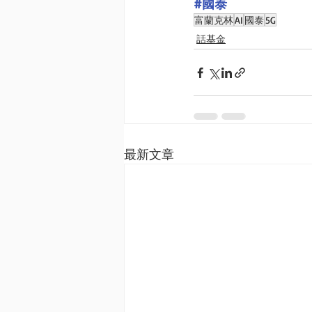
#國泰
富蘭克林
AI
國泰
5G
話基金
最新文章