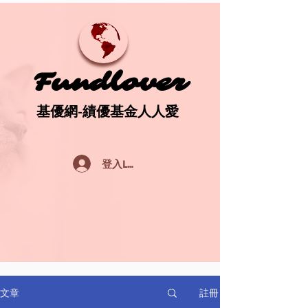
Fundlover
Fundlover
基優網-績優基金人人愛
基優網-績優基金人人愛
登入Log In
註冊
文章