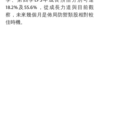
18.2%及55.6%，從成長力道與目前觀
察，未來幾個月是佈局防禦類股相對較
佳時機。
PS.文章內基金不代表本網站推薦之基
金，此文僅提供投資人自行做投資判斷
第一金
日本
基礎建設
前瞻回顧
最新文章
查看全部