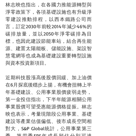
林志映也指出，在各國力推能源轉型與
淨零政策下，各項基礎設施也有升級淨
零建設推動排程，以西本鐵路公司而
言，訂定2030年前較2014年減少46%的
碳排放量，並以2050年淨零碳排為目
標，也因此建設節能車站，結合再生能
源、建置太陽能板、儲能設施、架設智
慧電網等也成為基礎建設重要轉型設施
與資本投資新項目。
近期科技股漲高後股價回緩、加上油價
在6月探底後穩步上揚，有機會扭轉上半
年基礎建設、公用事業股價疲弱走勢，
第一金投信指出，下半年能源相關公用
事業股價可望受惠能源價格提振。林志
映也表示，考量現階段公用事業、基礎
建設等產業估值偏低、後市成長空間相
對大，S&P Global統計，公用事業第三
季、第四季EPS年成長預估分別可達