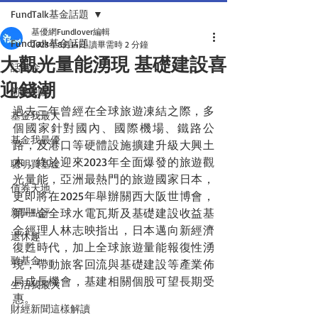
FundTalk基金話題
基優網Fundlover編輯
FundTalk基金話題
2023年8月14日
讀畢需時 2 分鐘
大觀光量能湧現 基礎建設喜
話基金
迎錢潮
前瞻回顧
過去三年曾經在全球旅遊凍結之際，多
基金我最大
個國家針對國內、國際機場、鐵路公
基金我最優
路，及港口等硬體設施擴建升級大興土
木，終於迎來2023年全面爆發的旅遊觀
聰明買基金
光量能，亞洲最熱門的旅遊國家日本，
債券天地
更即將在2025年舉辦關西大阪世博會，
新聞點評
第一金全球水電瓦斯及基礎建設收益基
金經理人林志映指出，日本邁向新經濟
退休趣
復甦時代，加上全球旅遊量能報復性湧
聽基金
現，帶動旅客回流與基礎建設等產業佈
局成長機會，基建相關個股可望長期受
生活我最大
惠。
財經新聞這樣解讀