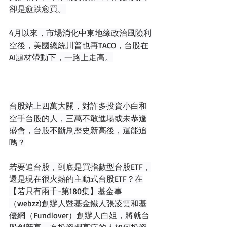
卻是愈跌愈買。
4月以來，市場消化中東地緣政治風險利
空後，美國總統川普也再TACO，台股在
AI題材帶動下，一路上走高。
台股站上四萬大關，對許多投資小白和
空手台股的人，三萬不敢進場或未恭逢
盛會，台股不斷刷歷史新高後，還能追
嗎？
若要追台股，到底是買指數型台股ETF，
還是現在很火熱的主動式台股ETF？在
【若只有兩千-第180集】基金事
（webzz)創辦人暨基金鐵人張凌雲和基
優網（Fundlover）創辦人白姐，將就台