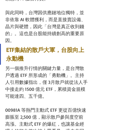
與此同時，台灣因供應鏈地位獨特，並
非依靠 AI 軟體獲利，而是直接賣設備、
晶片與硬體，因此「台灣是真正收到錢
的」。這也是台股能持續創高的重要原
因。
ETF集結的散戶大軍，台股向上
永動機
另一個推升行情的關鍵力量，是台灣散
戶透過 ETF 所形成的「勇動機」。主持
人引用數據指出，僅 3月散戶就從法人手
中接走約 1500 億元 ETF，累積資金規模
可能達四、五千億。
00981A 等熱門主動式 ETF 更從百億快速
膨脹至 2,500 億，顯示散戶參與度空前
高漲。主動式 ETF 的爆紅，也讓基金經