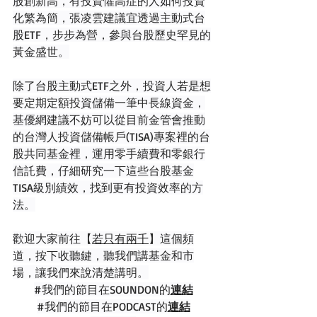
股創新高，有投資懼高症的人如何投資
化繁為簡，張凌雲建議宜透過主動式台
股ETF，步步為營，參與台股歷史罕見的
黃金盛世。
除了台股主動式ETF之外，投資人若是想
要定期定額投資儲備一筆中長線資金，
基優網建議不妨可以從目前金管會推動
的台灣人投資儲備帳戶(TISA)專案裡的台
股共同基金裡，運用零手續費和零銀行
信託費，仔細研究一下這些台股基金
TISA級別績效，找到更有投資效率的方
法。
歡迎大家前往【
若只有兩千
】這個頻
道，按下收聽鍵，聽我們講基金和市
場，讓我們來說清楚講明。
#我們的節目在SOUNDON的
連結
#我們的節目在PODCAST的
連結