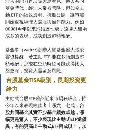
理人的能力首次被大眾看見。過去共同
基金時代，經理人常被忽略，但如今主
動 ETF 的績效透明、持股公開，讓市場
開始重視經理人選股與操作能力。例如 
00981今年以來漲幅達七成，遠勝大盤兩
成多的表現，成功創造超額報酬。
基金事（webzz)創辦人暨基金鐵人張凌
雲
也提醒，若主動 ETF 能在多頭創造超
額報酬，那麼在空頭時也可能跌得比大
盤更深，投資人需留意風險。
台股基金TISA級別，長期投資更
給力
主動式台股ETF雖然近來市場狂吸金，惟
今年以來表現較佳者上漲六、七成，
台
股共同基金其實不少基金績效卓越，漲
幅更是驚人，不少表現比主動式ETF還優
異，有的更高出主動式ETF兩成以上，加