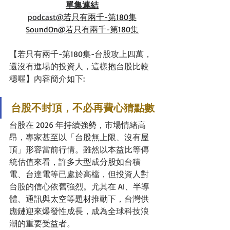
單集連結
podcast@
若只有兩千-第180集
SoundOn
@
若只有兩千-第180集
【若只有兩千-第180集-台股攻上四萬，
還沒有進場的投資人，這樣抱台股比較
穩喔】內容簡介如下:
台股不封頂，不必再費心猜點數
台股在 2026 年持續強勢，市場情緒高
昂，專家甚至以「台股無上限、沒有屋
頂」形容當前行情。雖然以本益比等傳
統估值來看，許多大型成分股如台積
電、台達電等已處於高檔，但投資人對
台股的信心依舊強烈。尤其在 AI、半導
體、通訊與太空等題材推動下，台灣供
應鏈迎來爆發性成長，成為全球科技浪
潮的重要受益者。