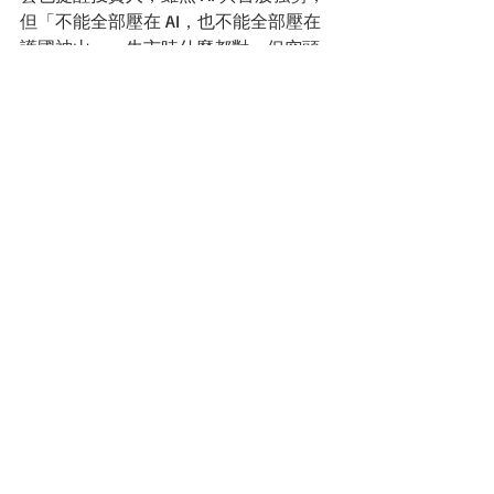
但「不能全部壓在 AI，也不能全部壓在
護國神山」。牛市時什麼都對，但空頭
來時跌幅可能驚人，仍需保留部分穩健
部位，做好資產配置。
台股在AI浪潮下的強勁動能、散戶力量
的崛起，以及主動式 ETF 的新時代，投
資人保持紀律、分散風險，才能在波動
市場中穩健前行。
台股基金TISA級別今年以來績效