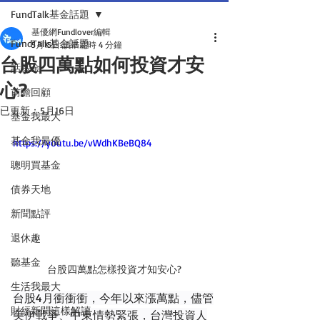
FundTalk基金話題
基優網Fundlover編輯
FundTalk基金話題
5月15日
讀畢需時 4 分鐘
台股四萬點如何投資才安
話基金
心?
前瞻回顧
已更新：
5月16日
基金我最大
基金我最優
https://youtu.be/vWdhKBeBQ84
聰明買基金
債券天地
新聞點評
退休趣
聽基金
台股四萬點怎樣投資才知安心?
生活我最大
台股4月衝衝衝，今年以來漲萬點，儘管
財經新聞這樣解讀
美伊戰爭、中東情勢緊張，台灣投資人