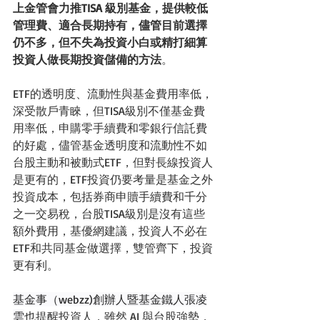
上金管會力推TISA 級別基金，提供較低
管理費、適合長期持有，儘管目前選擇
仍不多，但不失為投資小白或精打細算
投資人做長期投資儲備的方法
。
ETF的透明度、流動性與基金費用率低，
深受散戶青睞，但TISA級別不僅基金費
用率低，申購零手續費和零銀行信託費
的好處，儘管基金透明度和流動性不如
台股主動和被動式ETF，但對長線投資人
是更有的，ETF投資仍要考量是基金之外
投資成本，包括券商申贖手續費和千分
之一交易稅，台股TISA級別是沒有這些
額外費用，基優網建議，投資人不必在
ETF和共同基金做選擇，雙管齊下，投資
更有利。
基金事（webzz)創辦人暨基金鐵人張凌
雲
也提醒投資人，雖然 AI 與台股強勢，