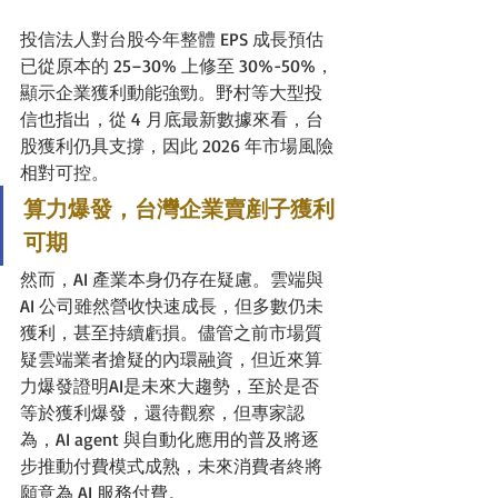
投信法人對台股今年整體 EPS 成長預估
已從原本的 25–30% 上修至 30%-50%，
顯示企業獲利動能強勁。野村等大型投
信也指出，從 4 月底最新數據來看，台
股獲利仍具支撐，因此 2026 年市場風險
相對可控。
算力爆發，台灣企業賣剷子獲利
可期
然而，AI 產業本身仍存在疑慮。雲端與 
AI 公司雖然營收快速成長，但多數仍未
獲利，甚至持續虧損。儘管之前市場質
疑雲端業者搶疑的內環融資，但近來算
力爆發證明AI是未來大趨勢，至於是否
等於獲利爆發，還待觀察，但專家認
為，AI agent 與自動化應用的普及將逐
步推動付費模式成熟，未來消費者終將
願意為 AI 服務付費。