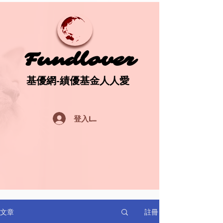
Fundlover
Fundlover
基優網-績優基金人人愛
基優網-績優基金人人愛
登入Log In
註冊
文章