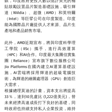
鎮，印度政府更投入數以億計美元的補
貼鼓勵設置晶片製造基礎設施，吸引輝
達（NVidia）、超微（AMD）和英特爾
（Intel）等巨擘公司在印度製造。印度
能為國際晶片廠提供人才來源、晶片生
產地和產品銷售市場。
此外，AMD近期宣布，將與印度科學理
工學院（IISc）攜手，進行高效運算
（HPC）和AI合作。印度最大集團信實集
團（Reliance）宣布旗下數位服務公司 
Jio Platforms在國內建立AI運算基礎設
施，AI雲端將採用輝達的超級電腦技
術，為輝達的繪圖處理器（GPU）創造巨
大需求，
根據總理莫迪的計畫，資本支出將提高
33％，達到10兆盧比 (1,222億美元)，替
未來經濟高速成長打下良好的基礎，同
時政府也持續支持私人企業投資，維持