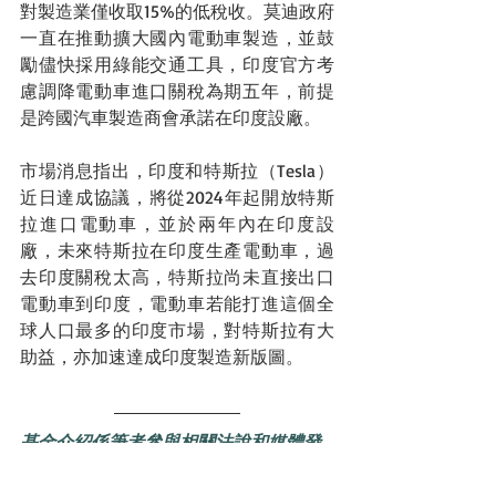
對製造業僅收取15%的低稅收。莫迪政府
一直在推動擴大國內電動車製造，並鼓
勵儘快採用綠能交通工具，印度官方考
慮調降電動車進口關稅為期五年，前提
是跨國汽車製造商會承諾在印度設廠。
市場消息指出，印度和特斯拉（Tesla）
近日達成協議，將從2024年起開放特斯
拉進口電動車，並於兩年內在印度設
廠，未來特斯拉在印度生產電動車，過
去印度關稅太高，特斯拉尚未直接出口
電動車到印度，電動車若能打進這個全
球人口最多的印度市場，對特斯拉有大
助益，亦加速達成印度製造新版圖。
基金介紹係筆者參與相關法說和媒體發
表現後的新基金分享，沒有任何推薦和
置入，對基金有興趣者，宜自行判斷自