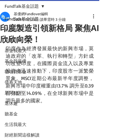
FundTalk基金話題
基優網Fundlover編輯
FundTalk基金話題
2023年11月23日
讀畢需時 3 分鐘
印度製造引領新格局 聚焦AI
話基金
欣欣向榮！
前瞻回顧
印度作為經濟發展最快的新興市場，莫
基金我最大
迪政府的「改革、執行和轉型」方針成
基金我最優
功改變印度，在國際資金流入以及專業
投資者迅速推動下，印度股市一派繁榮
聰明買基金
景象。MSCI近期公布最新半年度調整，
債券天地
新興市場中印度權重由13.7% 調升至0.39
新聞點評
百分點至14.09%，在全球新興市場中是
調升最多的國家。
退休趣
聽基金
生活我最大
財經新聞這樣解讀