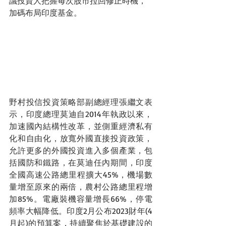
議投資人把握每次股市拉回修正時機，
加碼布局印度基金。
野村投信投資策略部副總經理張繼文表
示，印度總理莫迪自2014年執政以來，
加速國內結構性改革，並側重經濟私有
化和自由化，放寬外國直接投資政策，
允許更多的外國投資進入多個產業，包
括國防和鐵路，在莫迪任內期間，印度
全國高速公路總里程擴大45%，機場數
量增至原來的兩倍，農村公路總里程增
加85%。電廠裝機容量增長66%，停電
頻率大幅降低。印度2月公布2023財年(4
月起)的預算案，持續聚焦於基礎建設的