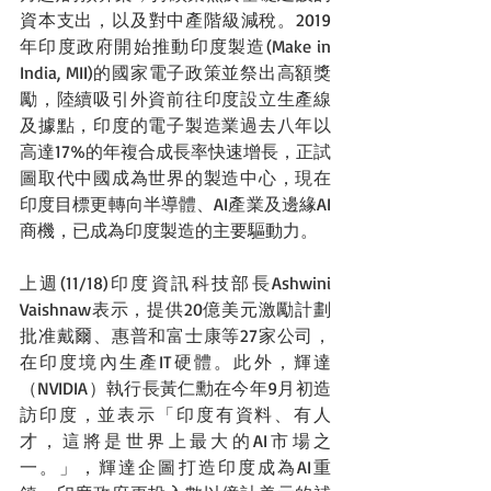
資本支出，以及對中產階級減稅。2019
年印度政府開始推動印度製造(Make in 
India, MII)的國家電子政策並祭出高額獎
勵，陸續吸引外資前往印度設立生產線
及據點，印度的電子製造業過去八年以
高達17%的年複合成長率快速增長，正試
圖取代中國成為世界的製造中心，現在
印度目標更轉向半導體、AI產業及邊緣AI
商機，已成為印度製造的主要驅動力。
上週(11/18)印度資訊科技部長Ashwini 
Vaishnaw表示，提供20億美元激勵計劃
批准戴爾、惠普和富士康等27家公司，
在印度境內生產IT硬體。此外，輝達
（NVIDIA）執行長黃仁勳在今年9月初造
訪印度，並表示「印度有資料、有人
才，這將是世界上最大的AI市場之
一。」，輝達企圖打造印度成為AI重