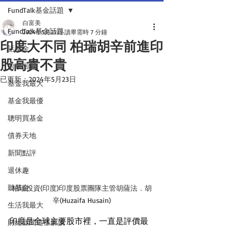
FundTalk基金話題
白富美
FundTalk基金話題
2024年5月22日
讀畢需時 7 分鐘
印度大不同 柏瑞胡辛前進印
話基金
股高貴不貴
前瞻回顧
已更新：
2024年5月23日
基金我最大
基金我最優
聰明買基金
債券天地
新聞點評
退休趣
聽基金
柏瑞投資(印度)印度股票團隊主管胡薩法．胡
辛(Huzaifa Husain)
生活我最大
印度是全球主要股市裡，一直是評價最
財經新聞這樣解讀