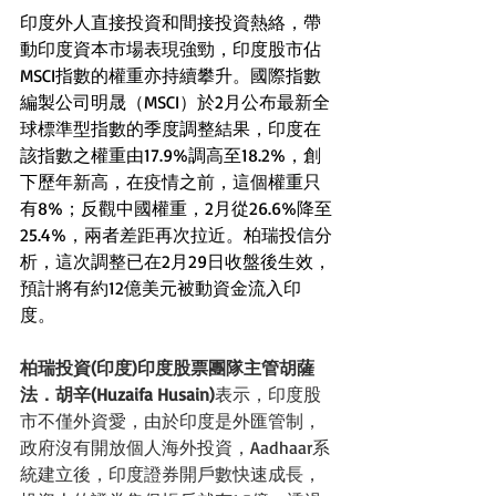
印度外人直接投資和間接投資熱絡，帶
動印度資本市場表現強勁，印度股市佔
MSCI指數的權重亦持續攀升。國際指數
編製公司明晟（MSCI）於2月公布最新全
球標準型指數的季度調整結果，印度在
該指數之權重由17.9%調高至18.2%，創
下歷年新高，在疫情之前，這個權重只
有8%；反觀中國權重，2月從26.6%降至
25.4%，兩者差距再次拉近。柏瑞投信分
析，這次調整已在2月29日收盤後生效，
預計將有約12億美元被動資金流入印
度。
柏瑞投資(印度)印度股票團隊主管胡薩
法．胡辛(Huzaifa Husain)
表示，印度股
市不僅外資愛，由於印度是外匯管制，
政府沒有開放個人海外投資，Aadhaar系
統建立後，印度證券開戶數快速成長，