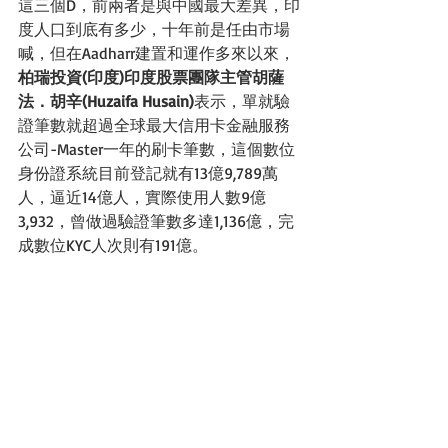
這三個D，前兩者是與中國最大差異，印
度人口到底有多少，十年前是任由市場
喊，但在Aadharr建置和運作多來以來，
柏瑞投資(印度)印度股票團隊主管胡薩
法．胡辛(Huzaifa Husain)
表示，單就驗
證筆數就超過全球最大信用卡金融服務
公司-Master一年的刷卡筆數，這個數位
身份證系統目前登記就有13億9,789萬
人，逼近14億人，實際使用人數9億
3,932，曾做過驗證筆數多達1,136億，完
成數位KYC人次則有191億。