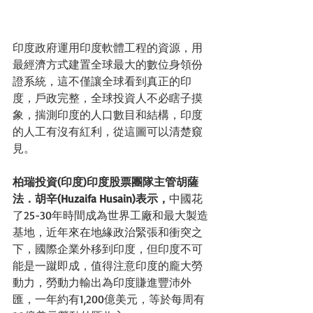
印度政府運用印度軟體工程的資源，用
最經濟方式建置全球最大的數位身領份
證系統，這不僅讓全球看到真正的印
度，戶政完整，全球投資人不必瞎子摸
象，揣測印度的人口數目和結構，印度
的人工有沒有紅利，從這圖可以清楚窺
見。
柏瑞投資(印度)印度股票團隊主管胡薩
法．胡辛(Huzaifa Husain)表示，
中國花
了25-30年時間成為世界工廠和最大製造
基地，近年來在地緣政治緊張和衝突之
下，國際企業外移到印度，但印度不可
能是一蹴即成，值得注意印度的龐大勞
動力，勞動力輸出為印度賺進豐沛外
匯，一年約有1,200億美元，等於每周有