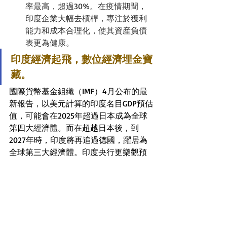
率最高，超過
30%
。在疫情期間，
印度企業大幅去槓桿，專注於獲利
能力和成本合理化，使其資産負債
表更為健康。
印度經濟起飛，數位經濟埋金寶
藏。
國際貨幣基金組織（IMF）4月公布的最
新報告，以美元計算的印度名目GDP預估
值，可能會在2025年超過日本成為全球
第四大經濟體。而在超越日本後，到
2027年時，印度將再追過德國，躍居為
全球第三大經濟體。印度央行更樂觀預
期，今年度實質GDP將成長7%，為股市
帶來堅實的支撐。
柏瑞投資(印度)印度股票團隊主管胡薩
法．胡辛(Huzaifa Husain)
指出，疫情之
後的全球供應鏈逐漸恢復彈性，通膨和