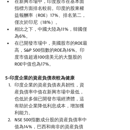
在新興市場中，印度股市在基本面
指標方面排名較前。印度的股東權
益報酬率（
ROE
）
17%
、排名第二，
僅次於印尼（
18%
）。
相比之下，中國大陸為
11%
，韓國僅
為
6%
。
在已開發市場中，美國股市的
ROE
最
高，
S&P 500
指數的
ROE
為
16%
。印
度市值超過
100
億美元的大盤股的
ROE
中值也為
17%
。
5-印度企業的資産負債表較為健康
印度企業的資産負債表具韌性，資
産負債率中值在新興市場中最低，
也低於多個已開發市場經濟體，這
有助於企業降低利息成本，增加獲
利能力。
NSE 500
指數成分股的資産負債率中
值為
14%
，巴西和南非的資産負債