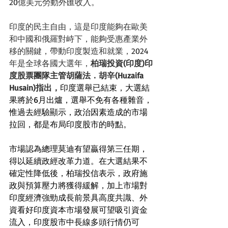
20億美元勞動外匯收入。
印度的民主自由，這是印度能夠在歐美
和中國和俄羅對峙下，能夠受惠產業外
移的關鍵，帶動印度製造和就業，2024
年是全球各國大選年，
柏瑞投資(印度)印
度股票團隊主管胡薩法．胡辛(Huzaifa 
Husain)指出，
印度選舉已結束，大選結
果將於6月出爐，選舉不免有各種雜音，
惟過去經驗顯示，政治因素造成的市場
拉回，都是布局印度股市的時點。
市場認為總理莫迪有望贏得第三任期，
得以延續政經改革力道。在大選結果不
確定性降低後，柏瑞投信表示，政府施
政與預算壓力將獲得緩解，加上市場對
印度經濟強勁成長前景具高度共識、外
資看好印度資本市場發展可望吸引資金
流入，印度股市中長線多頭行情仍可