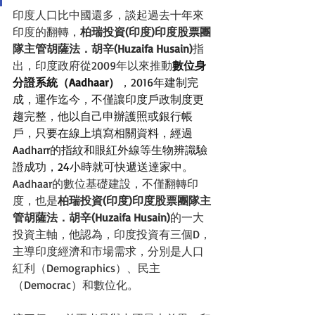
印度人口比中國還多，談起過去十年來
印度的翻轉，
柏瑞投資(印度)印度股票團
隊主管胡薩法．胡辛(Huzaifa Husain)
指
出，印度政府從2009年以來推動
數位身
分證系統（Aadhaar）
，2016年建制完
成，運作迄今，不僅讓印度戶政制度更
趨完整，他以自己申辦護照或銀行帳
戶，只要在線上填寫相關資料，經過
Aadharr的指紋和眼紅外線等生物辨識驗
證成功，24小時就可快遞送達家中。
Aadhaar的數位基礎建設，不僅翻轉印
度，也是
柏瑞投資(印度)印度股票團隊主
管胡薩法．胡辛(Huzaifa Husain)
的一大
投資主軸，他認為，印度投資有三個D，
主導印度經濟和市場需求，分別是人口
紅利（Demographics）、民主
（Democrac）和數位化。