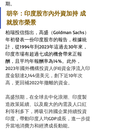
期。
胡辛：印度股市內外資加持 成
就股市榮景
柏瑞投信指出，高盛（Goldman Sachs）
年初發表一份印度股市的報告，根據統
計，從1994年到2023年這過去30年來，
印度市場有超過七成的機會帶來正報
酬，且平均年報酬率為14%。此外，
2
023年國外機構投資人(FII)資金淨流入印
度金額達2,144億美元，創下近10年次
高，更回補2022年撤離的資金。
高盛預期，在全球去中化浪潮、印度製
造政策延續、以及龐大的內需及人口紅
利等利多下，將吸引跨國企業持續投資
印度，帶動印度人均GDP成長，進一步提
升當地消費力和經濟成長動能。