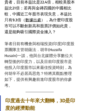
貴者，目前本益比是22.4倍，相較美股本
益比21倍；若再與金磚四國的中國相比
較，中國近三年股市表現失意，本益比
只有9.3倍（
數據出處
），為什麼印度股
市可以不斷創新高和股票評價如此貴，
還是能夠吸引國際資金擁入？
筆者日前有機會與柏瑞投資(印度)印度股
票團隊主管胡薩法．胡辛(Huzaifa 
Husain)一談，他與台北媒體分享數位大
轉型後的印度力，以及目前印度股市是
他投入印度股市以來最佳投資時刻，為
何胡辛不必居高思危？特將其觀點整理
如下，提供有興趣前進印度股市的你參
考。
印度過去十年來大翻轉，3D是印
度的經濟動能