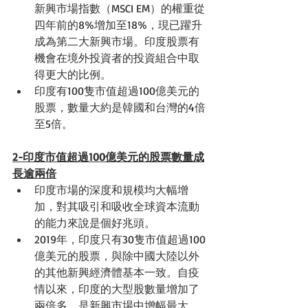
新興市場指數（
MSCI EM
）的權重從
四年前的
8%
增加至
18%
，現已躍升
成為第二大新興市場。印度股票有
機會在境外投資者的投資組合中取
得更大的比例。
印度有
100
隻市值超過
100
億美元的
股票，數量大約是韓國和台灣的4倍
至5倍。
2-印度市值超過
100
億美元的股票數量成
長逾兩倍
印度市場的深度和規模均大幅增
加，對其吸引和吸收全球資本流動
的能力來說是個好兆頭。
2019
年，印度只有
30
隻市值超過
100
億美元的股票，與除中國大陸以外
的其他新興經濟體基本一致。自疫
情以來，印度的大型股數量增加了
兩倍多，是新興市場中增幅最大