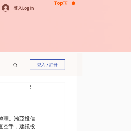
Top頂
登入Log In
登入 / 註冊
整理。瀚亞投信
宜空手，建議投