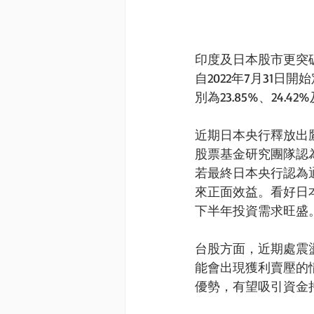
印度及日本股市更突破
自2022年7月31
別為23.85%、24.42%
近期日本央行釋放出
股票基金研究團隊認
若最終日本央行認為
來正面效益。看好日
下半年投資需求旺盛
台股方面，近期處震
能會出現獲利賣壓的
優勢，有望吸引資金