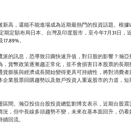
新高，還能不能進場成為近期最熱門的投資話題。根據Lip
日開始定期定額布局日本、台灣及印度股市，至今年7月31日
及17.89%。
鷹派的訊息，恐導致日圓快速升值，對日股的影響？瀚亞
為，貨幣政策逐漸趨正常化，並不會損害日本股票的長期
通貨膨脹與經濟成長開始變得更具可持續性，將對消費者
本企業股票回購趨勢以及散戶投資人重返股市的力道，短
。
盪區間。瀚亞投信台股投資總監劉博玄表示，近期台股震
情況，但中長線多頭趨勢不變，未來在基本面回升，仍看
持續回流。