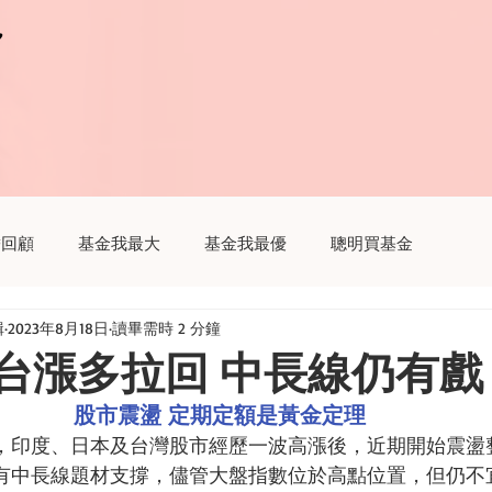
r
r
瞻回顧
基金我最大
基金我最優
聰明買基金
輯
2023年8月18日
讀畢需時 2 分鐘
趣
聽基金
生活我最大
財經新聞這樣解讀
台漲多拉回 中長線仍有戲
股市震盪 定期定額是黃金定理
，印度、日本及台灣股市經歷一波高漲後，近期開始震盪
有中長線題材支撐，儘管大盤指數位於高點位置，但仍不