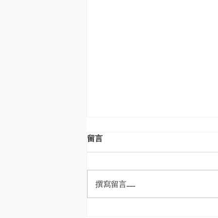
留言
撰寫留言......
AI理性繁榮撞上非理性繁榮 野