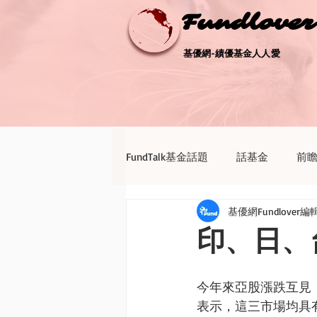
Fundlove
Fundlove
基優網-績優基金人人愛
基優網-績優基金人人愛
FundTalk基金話題
話基金
前
基優網Fundlover編
債券天地
新聞點評
退休
印、日、
今年來亞股漲跌互見
表示，這三市場均具