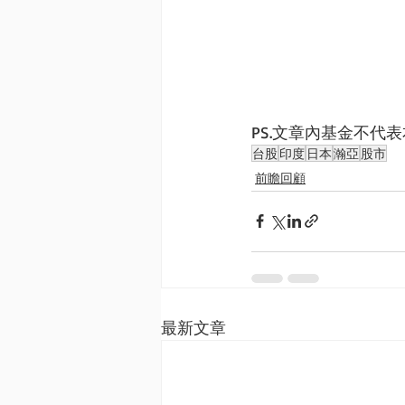
PS.文章內基金不
台股
印度
日本
瀚亞
股市
前瞻回顧
最新文章