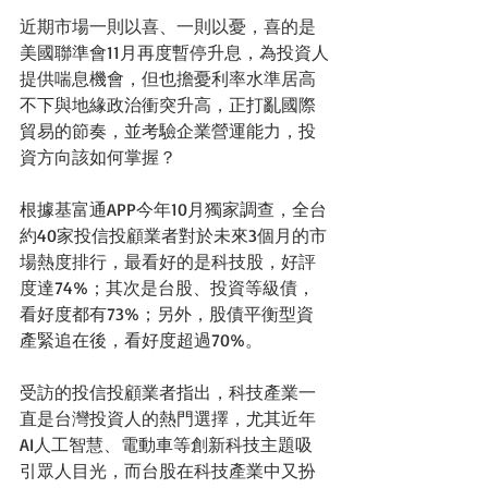
近期市場一則以喜、一則以憂，喜的是
美國聯準會11月再度暫停升息，為投資人
提供喘息機會，但也擔憂利率水準居高
不下與地緣政治衝突升高，正打亂國際
貿易的節奏，並考驗企業營運能力，投
資方向該如何掌握？
根據基富通APP今年10月獨家調查，全台
約40家投信投顧業者對於未來3個月的市
場熱度排行，最看好的是科技股，好評
度達74%；其次是台股、投資等級債，
看好度都有73%；另外，股債平衡型資
產緊追在後，看好度超過70%。
受訪的投信投顧業者指出，科技產業一
直是台灣投資人的熱門選擇，尤其近年
AI人工智慧、電動車等創新科技主題吸
引眾人目光，而台股在科技產業中又扮