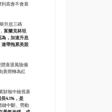
濟到底會不會衰
一舉升息三碼
，
富蘭克林坦
認為，
加速升息
，連帶拖累美股
整體衰退風險儀
由黃燈轉為紅
業財報中檢視基
長4.1%，是
應鏈中斷、勞動
在景氣放緩、成