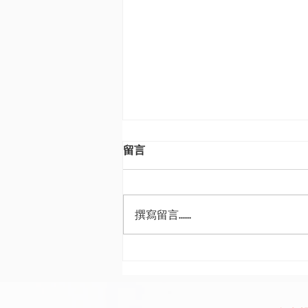
留言
撰寫留言......
AI理性繁榮撞上非理性繁榮 野
村3Q這樣投