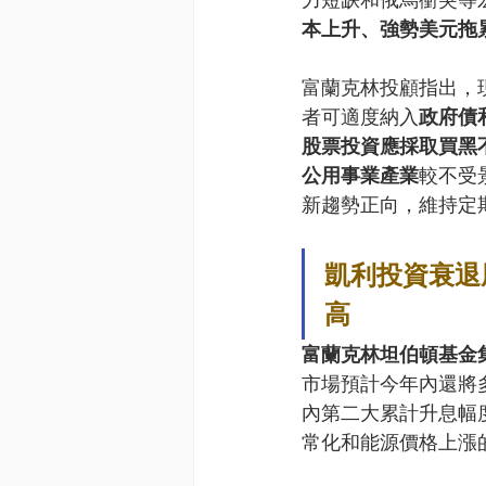
本上升、強勢美元拖
富蘭克林投顧指出，
者可適度納入
政府債
股票投資應採取買黑
公用事業產業
較不受
新趨勢正向，維持定
凱利投資衰退
高
富蘭克林坦伯頓基金
市場預計今年內還將多
內第二大累計升息幅
常化和能源價格上漲