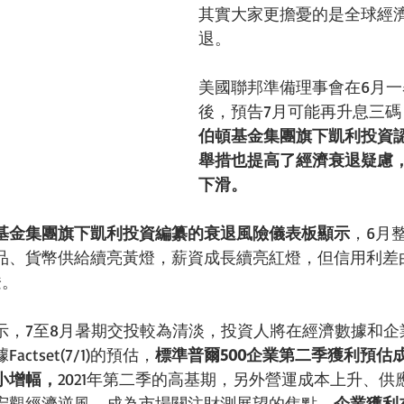
其實大家更擔憂的是全球經
退。
美國
聯邦準備理事會在6月
後，預告7月可能再升息三碼
伯頓基金集團旗下凱利投資
舉措也提高了經濟衰退疑慮
下滑。
基金集團旗下凱利投資編纂的衰退風險儀表板顯示
，
6月
品、貨幣供給續亮黃燈，薪資成長續亮紅燈，但信用利差
燈。
示，7至8月暑期交投較為清淡，投資人將在經濟數據和企
ctset(7/1)的預估，
標準普爾500企業第二季獲利預估成
最小增幅，
2021年第二季的高基期，另外營運成本上升、供
宏觀經濟逆風，成為市場關注財測展望的焦點，
企業獲利