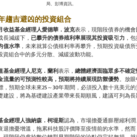
局、彭博資訊。
2年趨吉避凶的投資組合 
月收益基金經理人愛德華．波克
表示，現階段債券的機會
成長減緩下，
已攀升的債券殖利率展現其投資吸引力
，包
均值水準
，未來就算公債殖利率再攀升，預期投資級債所
投資組合中的多元分散、減緩波動功能。
值基金經理人尼克．蘭利
表示，
總體經濟面臨眾多不確定
金流量的可預測性較高，預期將持續展現防禦優勢
。放眼
目標，預期全球未來25～30年期間，必須投入數十兆美元
礎建設，將為基礎建設產業帶來長期順風，建議可列為長
基金經理人強納森．柯堤斯
認為，市場擔憂通膨壓縮利潤
衰退擔憂增溫，拖累科技股評價降至疫情前的水準，然而
，現階段仍處於數位轉型早
期階段的論點仍完好無損。就