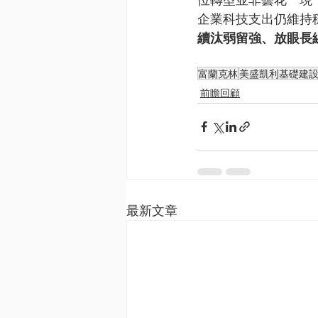
企業科技支出仍維持
續汰弱留強、放眼長
富蘭克林
美盛凱利基礎建
前瞻回顧
最新文章