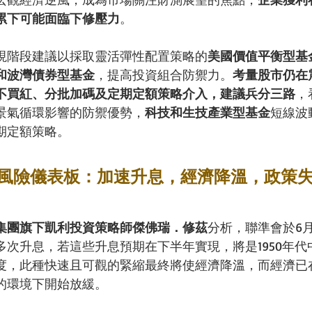
累下可能面臨下修壓力
。
現階段建議以採取靈活彈性配置策略的
美國價值平衡型基
和波灣債券型基金
，提高投資組合防禦力。
考量股市仍在
不買紅、分批加碼及定期定額策略介入，建議兵分三路
，
景氣循環影響的防禦優勢，
科技和生技產業型基金
短線波
期定額策略。
風險儀表板：加速升息，經濟降溫，政策
集團旗下凱利投資策略師傑佛瑞．修茲
分析，聯準會於6
次升息，若這些升息預期在下半年實現，將是1950年代中
度，此種快速且可觀的緊縮最終將使經濟降溫，而經濟已
的環境下開始放緩。