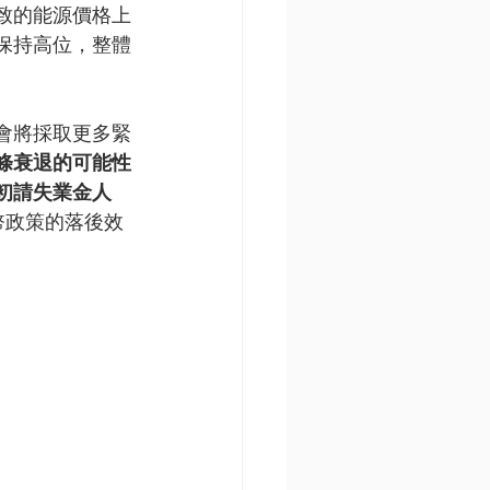
致的能源價格上
保持高位，整體
會將採取更多緊
條衰退的可能性
初請失業金人
幣政策的落後效