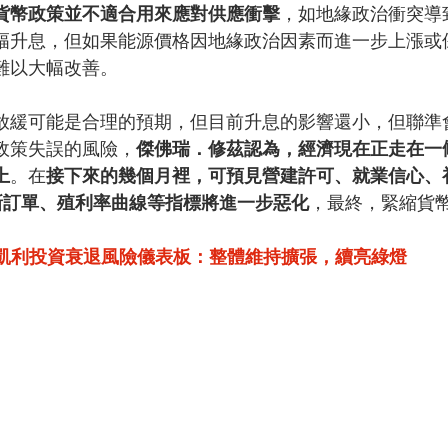
貨幣政策並不適合用來應對供應衝擊
，如地緣政治衝突導
幅升息，但如果能源價格因地緣政治因素而進一步上漲或
難以大幅改善。
放緩可能是合理的預期，但目前升息的影響還小，但聯準
政策失誤的風險，
傑佛瑞．修茲
認為，經濟現在正走在一
上
。在
接下來的幾個月裡，可預見營建許可、就業信心、
M新訂單、殖利率曲線等指標將進一步惡化
，最終，緊縮貨
凱利投資衰退風險儀表板：整體維持擴張，續亮綠燈