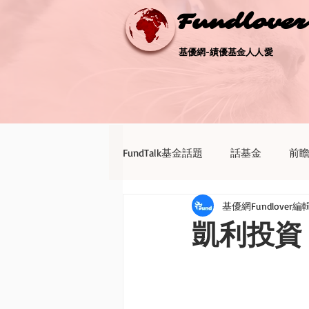
Fundlove
Fundlove
基優網-績優基金人人愛
基優網-績優基金人人愛
FundTalk基金話題
話基金
前
基優網Fundlover編
債券天地
新聞點評
退休
凱利投資