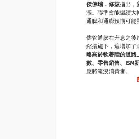
傑佛瑞．修茲
指出，
漲。聯準會能繼續大
通膨和通膨預期可能
儘管通膨在升息之後
縮措施下，這增加了
略高於軟著陸的道路
數、零售銷售、IS
應將淹沒消費者。