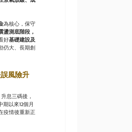
金
為核心，保守
震盪測底階段，
看好
基礎建設及
動仍大、長期創
失誤風險升
月升息三碼後，
期以來12個月
在疫情後重新正