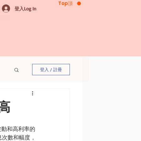
Top頂
登入Log In
登入 / 註冊
高
波動和高利率的
息次數和幅度，