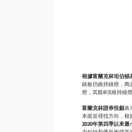
根據富蘭克林坦伯頓
錶板仍維持綠燈，商
燈，其餘8項維持綠
富蘭克林證券投顧
表
本面並尋找方向，根據Fa
2020年第四季以來
力短缺和俄烏衝突等