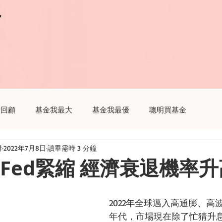
r
r
瞻回顧
基金我最大
基金我最優
聰明買基金
輯
2022年7月8日
讀畢需時 3 分鐘
趣
聽基金
生活我最大
財經新聞這樣解讀
 Fed緊縮 經濟衰退機率升
2022年全球邁入高通膨、高
年代，市場現在除了忙猜升