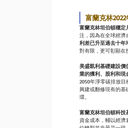
富蘭克林202
富蘭克林坦伯頓穩定
注，因為在全球經濟
利差已升至過去十年
對有限，更可彰顯在
美盛凱利基礎建設價
業的獲利、股利和現
2050年淨零碳排放
興建或翻修現有的基
環。
富蘭克林坦伯頓科技
資金成本，輔以經濟
位轉型並非曇花一現