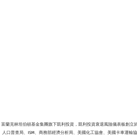
/15。富蘭克林坦伯頓基金集團旗下凱利投資，凱利投資衰退風險儀表板創立於2
、人口普查局、ISM、商務部經濟分析局、美國化工協會、美國卡車運輸