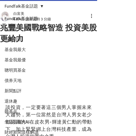
FundTalk基金話題
白富美
FundTalk基金話題
6月4日
讀畢需時 3 分鐘
兆豐美國戰略智造 投資美股
話基金
更給力
前瞻回顧
基金我最大
基金我最優
聰明買基金
債券天地
新聞點評
退休趣
談投資，一定要著這三個男人掌握未來
聽基金
大趨勢，第一位當然是台灣人男女老少
都認識的AI在皮衣男-輝達黃仁勳的帶動
生活我最大
下，加上緊緊綁上台灣科技產業，成為
財經新聞這樣解讀