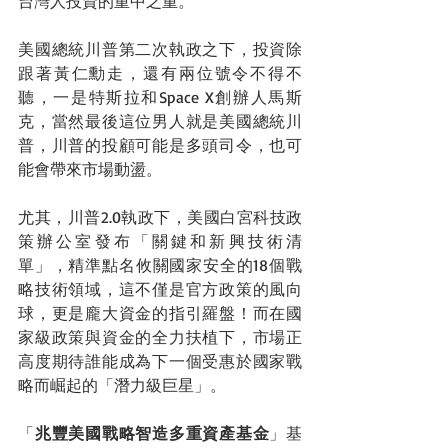
台灣人投資的重中之重。
美國總統川普第二次執政之下，投資除
跟著黃仁勳走，還有兩位號令不得不
聽，一是特斯拉和Space X創辦人馬斯
克，當然最後這位男人就是美國總統川
普，川普的投顧可能是多頭司令，也可
能會帶來市場動盪。
尤其，川普2.0執政下，美國白宮科技政
策辦公室發布「關鍵和新興技術清
單」，精準點名攸關國家安全的18個戰
略技術領域，這不僅是官方政策的風向
球，更是龐大資金的指引羅盤！而在國
家級政策與資金的全力扶植下，市場正
高度期待誰能成為下一個受惠於國家戰
略而崛起的「潛力級巨星」。
「
兆豐美國戰略智造多重資產基金
」基