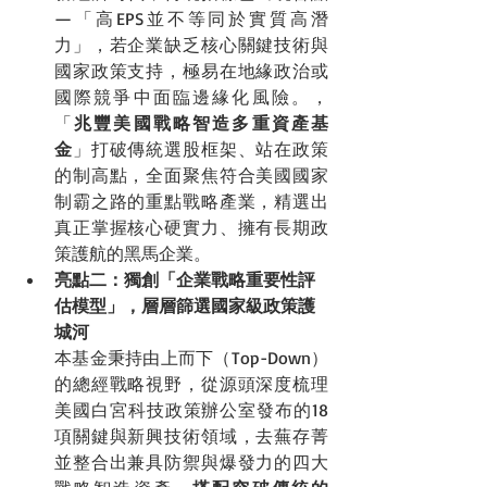
—「高EPS並不等同於實質高潛
力」，若企業缺乏核心關鍵技術與
國家政策支持，極易在地緣政治或
國際競爭中面臨邊緣化風險。，
「
兆豐美國戰略智造多重資產基
金
」打破傳統選股框架、站在政策
的制高點，全面聚焦符合美國國家
制霸之路的重點戰略產業，精選出
真正掌握核心硬實力、擁有長期政
策護航的黑馬企業。
亮點二：獨創「企業戰略重要性評
估模型」，層層篩選國家級政策護
城河
本基金秉持由上而下（Top-Down）
的總經戰略視野，從源頭深度梳理
美國白宮科技政策辦公室發布的18
項關鍵與新興技術領域，去蕪存菁
並整合出兼具防禦與爆發力的四大