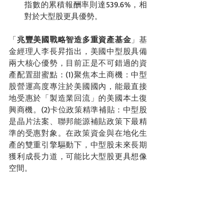
指數的累積報酬率則達539.6%，相
對於大型股更具優勢。
「
兆豐美國戰略智造多重資產基金
」基
金經理人李長昇指出，美國中型股具備
兩大核心優勢，目前正是不可錯過的資
產配置甜蜜點：(1)聚焦本土商機：中型
股營運高度專注於美國國內，能最直接
地受惠於「製造業回流」的美國本土復
興商機。(2)卡位政策精準補貼：中型股
是晶片法案、聯邦能源補貼政策下最精
準的受惠對象。在政策資金與在地化生
產的雙重引擎驅動下，中型股未來長期
獲利成長力道，可能比大型股更具想像
空間。
兆豐美國戰略智造多重資產基金基金小
檔案