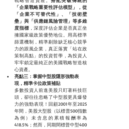
戰略智造資產。
搭配突破傳統的
「企業戰略重要性評估模型」，從
「企業不可替代性」、「技術壁
壘」與「供應鏈風險管理」等多維
度指標
，深度評估企業是否真正坐
擁國家級政策優勢地位。用高標準
篩選機制，精準剔除缺乏核心競爭
力的跟風企業，真正落實「站在政
策制高點」的投資哲學，為投資人
牢牢鎖定最純正的美國戰略智造核
心資產。
亮點三：掌握中型股隱形強勁表
現，精準卡位政策補貼
多數投資人前進美股只盯著科技巨
頭，卻往往忽略了中型股更具爆發
力的強勁表現！回顧2001年至2025
年間，美股大型股（以標普500指數
為例）未含息的累積報酬率為 
418.5%；然而，同期間標普中型400