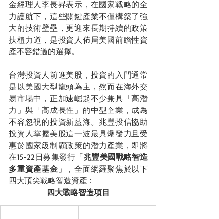
金經理人李長昇表示，在國家戰略的全
力護航下，這些關鍵產業不僅構築了強
大的技術壁壘，更迎來長期持續的政策
扶植力道，是投資人佈局美國前瞻性資
產不容錯過的選擇。
台灣投資人前進美股，投資的入門通常
是以美國大型龍頭為主，然而在海外交
易市場中，正加速崛起不少兼具「高潛
力」與「高成長性」的中型企業，成為
不容忽視的投資新藍海。兆豐投信協助
投資人掌握美股這一波最具爆發力且受
惠於國家級制霸政策的潛力產業，即將
在15-22日募集發行「
兆豐美國戰略智造
多重資產基金
」，全面網羅聚焦於以下
四大頂尖戰略智造資產：
四大戰略智造項目