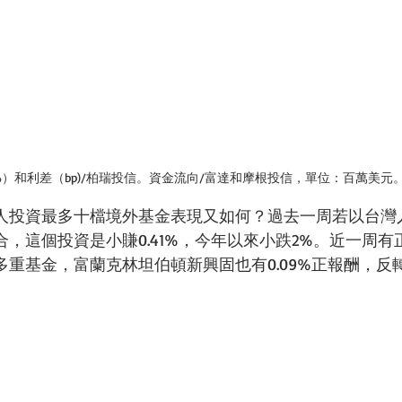
）和利差（bp)/柏瑞投信。資金流向/富達和摩根投信，單位：百萬美元
人投資最多十檔境外基金表現又如何？過去一周若以台灣
，這個投資是小賺0.41%，今年以來小跌2%。近一周
多重基金，富蘭克林坦伯頓新興固也有0.09%正報酬，反