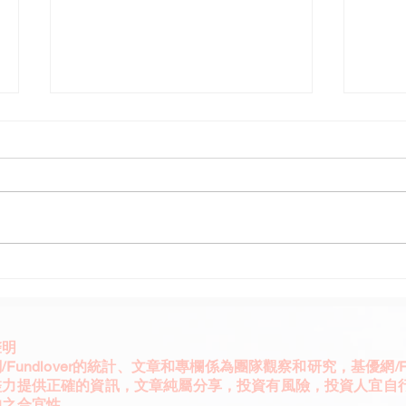
五千億基建帶動兆元投資
DWS
DWS德國再次偉大
有機
聲明
/Fundlover的統計、文章和專欄係為團隊觀察和研究，基優網/Fun
盡力提供正確的資訊，文章純屬分享，投資有風險，投資人宜自
的之合宜性。