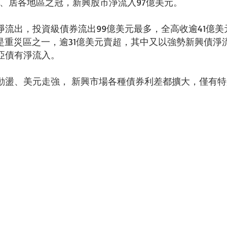
元、居各地區之冠，新興股市淨流入97億美元。 
淨流出，投資級債券流出99億美元最多，全高收逾41億美
是重災區之一，逾31億美元賣超，其中又以強勢新興債淨流
亞債有淨流入。
動盪、美元走強， 新興市場各種債券利差都擴大，僅有