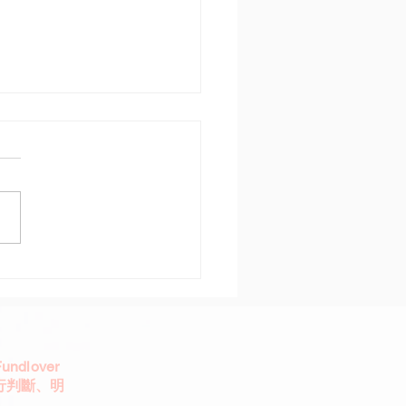
 美國降息2碼 2027年才
會
dlover
行判斷、明