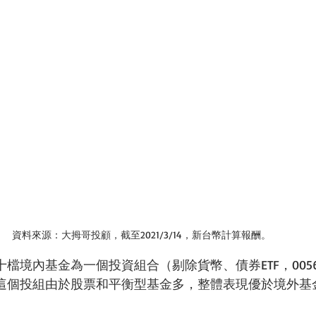
資料來源：大拇哥投顧，截至2021/3/14，新台幣計算報酬。
檔境內基金為一個投資組合（剔除貨幣、債券ETF，005
這個投組由於股票和平衡型基金多，整體表現優於境外基