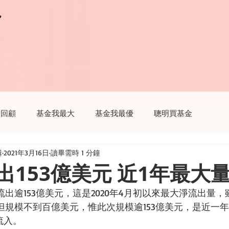
r
r
瞻回顧
基金我最大
基金我最優
聰明買基金
輯
2021年3月16日
讀畢需時 1 分鐘
趣
聽基金
生活我最大
財經新聞這樣解讀
出153億美元 近1年最大
出逾153億美元，這是2020年4月初以來最大淨流出量，
但規模不到百億美元，惟此次規模逾153億美元，是近一
流入。