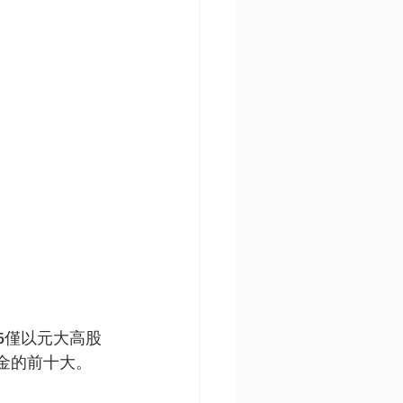
6僅以元大高股
金的前十大。