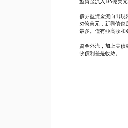
型資金流入134億美
債券型資金流向出現
32億美元，新興債也
最多。僅有亞高收和
資金外流，加上美債
收債利差是收斂。