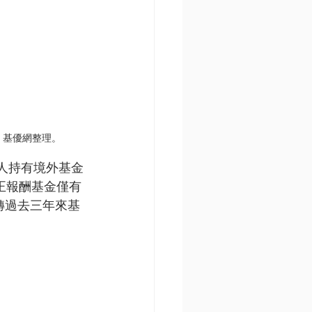
。基優網整理。
人持有境外基金
有正報酬基金僅有
轉過去三年來基