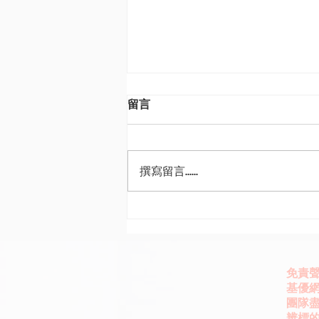
留言
撰寫留言......
AI理性繁榮撞上非理性繁榮 野
村3Q這樣投
免責
基優網
團隊
辨標