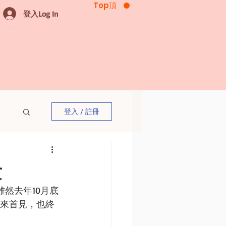
Top頂
登入Log In
登入 / 註冊
量
雖然去年10月底
年來首見，也終