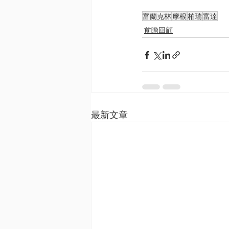
富蘭克林
摩根
柏瑞
富達
前瞻回顧
最新文章