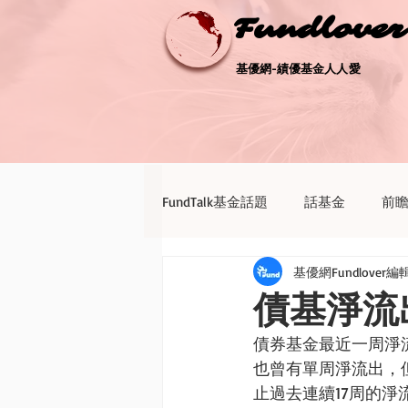
Fundlove
Fundlove
基優網-績優基金人人愛
基優網-績優基金人人愛
FundTalk基金話題
話基金
前
基優網Fundlover編
債券天地
新聞點評
退休
債基淨流
債券基金最近一周淨流
也曾有單周淨流出，
止過去連續17周的淨