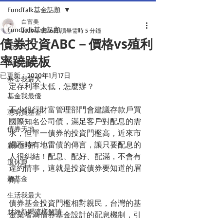
FundTalk基金話題
白富美
FundTalk基金話題
2020年1月16日
讀畢需時 5 分鐘
債券投資ABC－價格vs殖利
話基金
率蹺蹺板
前瞻回顧
已更新：
2020年1月17日
基金我最大
定存利率太低，怎麼辦？
基金我最優
不少銀行財富管理部門會建議存款戶買
聰明買基金
國際知名公司債，滿足客戶對配息的需
債券天地
求，但單一債券的投資門檻高，近來市
場不時有地雷債的傳言，讓只要配息的
新聞點評
人很糾結！配息、配好、配滿，不會有
退休趣
違約情事，這就是投資債券要知道的眉
聽基金
角。
生活我最大
債券基金投資門檻相對親民，台灣的基
財經新聞這樣解讀
金業者為債券基金設計的配息機制，引