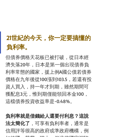
21世紀的今天，你一定要搞懂的
負利率。
但債券價格天花板已被打破，從日本經
濟失落20年，日本是第一個出現債券負
利率常態的國家，援上例A國公債若債券
價格在九年後從100漲到103.5，若還有投
資人買入，持一年才到期，雖然期間可
獲配息3元，惟到期僅能領回本金100，
這檔債券投資收益率是-0.48%。
負利率就是借錢給人還要付利息？這說
法太簡化了
，可享有負利率者，通常是
信用評等很高的政府或準政府機構，例