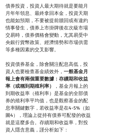
債券投資，投資人最大期待就是要能月
月年年領息、最終拿回本金，投資天期
也能如預期，不要被提前贖回或有違約
情事發生，債券上市掛牌後在次級市場
交易時，債券價格會變動，尢其易受中
央銀行貨幣政策、經濟情勢和市場供需
等多種因素的交叉影響。
投資債券基金，除會關注配息高低，投
資人也要檢查基金績效外，
一般基金月
報上會有兩個重要數據：存續期和收益
率（或稱到期殖利率）
，基金月報上的
到期收益率（殖利率）是基金的全部債
券的殖利率平均值，也是觀察基金的配
息率關鍵數字，若收益率是在4-5%（如
圖4），理論上從持有債券可配發的收益
就是這麼多合。存續期和收益率，對投
資人隱含意義，謹分析如下：