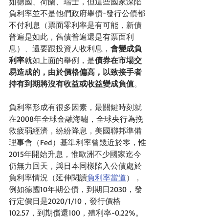
如德國、荷蘭、瑞士，但這些國家深陷
負利率並不是他們政府舉債-發行公債都
不付利息（票面零利率是有可能，新債
普遍是如此，舊債普遍還是有票面利
息）、還要跟投資人收利息，
會變成負
利率
就如上面的舉例，是
債券在市場交
易造成的，由於價格偏高，以致接手者
持有到期將沒有收益或收益變成負值
。
負利率形成有很多因素，最關鍵時刻就
在2008年全球金融海嘯，全球央行為挽
救疲弱經濟，紛紛降息，美國聯邦準備
理事會（Fed）基準利率曾幾近於零，惟
2015年開始升息，惟歐洲不少國家迄今
仍無力回天，與日本同樣陷入公債處於
負利率情況（延伸閱讀
負利率當道
），
例如德國10年期公債，到期日2030，發
行定價日是2020/1/10，發行價格
102.57，到期償還100，殖利率-0.22%。