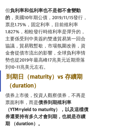
但
負利率和低利率也不是都不會變動
的
，美國10年期公債，2019/11/15發行，
票息1.75%，固定利率，目前殖利率
1.827%，相較發行時殖利率是彈升的，
主要係受到中美簽約雙邊貿易第一回合
協議，貿易戰暫歇，市場氛圍改善，資
金會從債市流出的影響，全球負利率情
勢也從2019年最高峰17兆美元近期滑落
到10-11兆美元左右。
到期日（maturity）vs 存續期
（duration）
債券上市後，投資人觀察債券，不再是
票面利率，而是
債券到期殖利率
（YTM=yield to maturity），以及這檔債
券還要持有多久才會到期，也就是存續
期 （duration）。