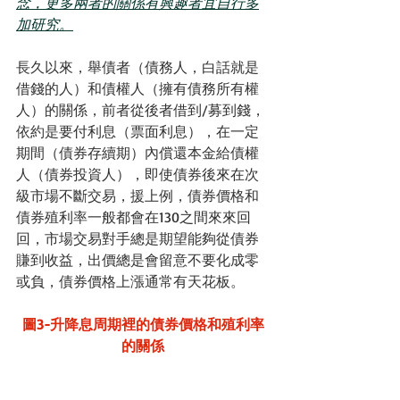
念，更多兩者的關係有興趣者宜自行多
加研究。
長久以來，舉債者（債務人，白話就是
借錢的人）和債權人（擁有債務所有權
人）的關係，前者從後者借到/募到錢，
依約是要付利息（票面利息），在一定
期間（債券存續期）內償還本金給債權
人（債券投資人），即使債券後來在次
級市場不斷交易，援上例，債券價格和
債券殖利率一般都會在130之間來來回
回，市場交易對手總是期望能夠從債券
賺到收益，出價總是會留意不要化成零
或負，債券價格上漲通常有天花板。
圖3-升降息周期裡的債券價格和殖利率
的關係