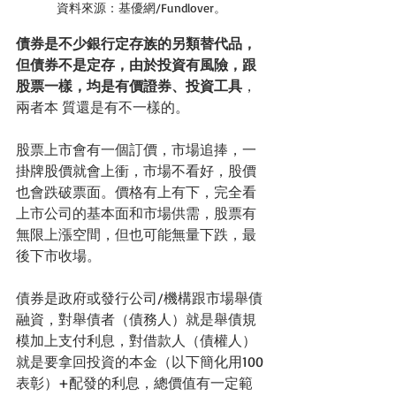
資料來源：基優網/Fundlover。
債券是不少銀行定存族的另類替代品，
但債券不是定存，由於投資有風險，跟
股票一樣，均是有價證券、投資工具
，
兩者本 質還是有不一樣的。
股票上市會有一個訂價，市場追捧，一
掛牌股價就會上衝，市場不看好，股價
也會跌破票面。價格有上有下，完全看
上市公司的基本面和市場供需，股票有
無限上漲空間，但也可能無量下跌，最
後下市收場。
債券是政府或發行公司/機構跟市場舉債
融資，對舉債者（債務人）就是舉債規
模加上支付利息，對借款人（債權人）
就是要拿回投資的本金（以下簡化用100
表彰）+配發的利息，總價值有一定範