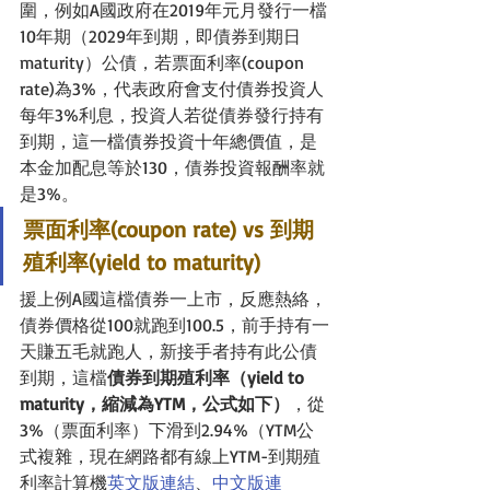
圍，例如A國政府在2019年元月發行一檔
10年期（2029年到期，即債券到期日
maturity）公債，若票面利率(coupon 
rate)為3%，代表政府會支付債券投資人
每年3%利息，投資人若從債券發行持有
到期，這一檔債券投資十年總價值，是
本金加配息等於130，債券投資報酬率就
是3%。
票面利率(coupon rate) vs 到期
殖利率(yield to maturity)
援上例A國這檔債券一上市，反應熱絡，
債券價格從100就跑到100.5，前手持有一
天賺五毛就跑人，新接手者持有此公債
到期，這檔
債券到期殖利率（yield to 
maturity，縮減為YTM，公式如下）
，從
3%（票面利率）下滑到2.94%（YTM公
式複雜，現在網路都有線上YTM-到期殖
利率計算機
英文版連結
、
中文版連