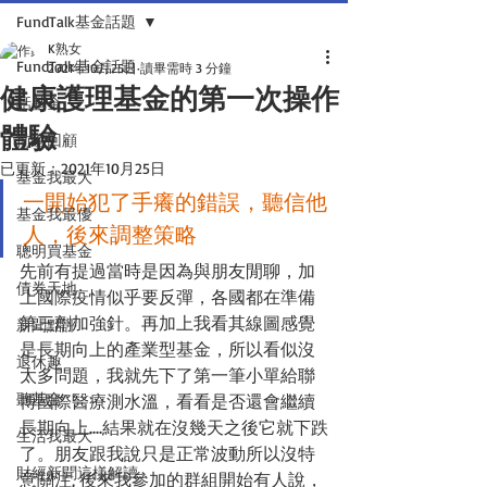
FundTalk基金話題
K熟女
FundTalk基金話題
2021年10月25日
讀畢需時 3 分鐘
健康護理基金的第一次操作
話基金
體驗
前瞻回顧
已更新：
2021年10月25日
基金我最大
一開始犯了手癢的錯誤，聽信他
基金我最優
人，後來調整策略
聰明買基金
先前有提過當時是因為與朋友閒聊，加
債券天地
上國際疫情似乎要反彈，各國都在準備
第三劑加強針。再加上我看其線圖感覺
新聞點評
是長期向上的產業型基金，所以看似沒
退休趣
太多問題，我就先下了第一筆小單給聯
聽基金
博國際醫療測水溫，看看是否還會繼續
長期向上....結果就在沒幾天之後它就下跌
生活我最大
了。朋友跟我說只是正常波動所以沒特
財經新聞這樣解讀
意關注, 後來我參加的群組開始有人說，