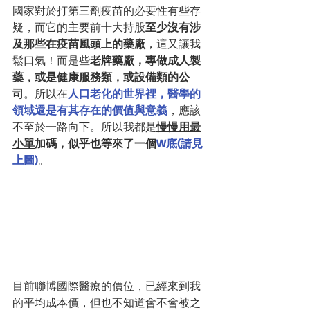
國家對於打第三劑疫苗的必要性有些存
疑，而它的主要前十大持股
至少沒有涉
及那些在疫苗風頭上的藥廠
，這又讓我
鬆口氣！而是些
老牌藥廠，專做成人製
藥，或是健康服務類，或設備類的公
司
。所以在
人口老化的世界裡，醫學的
領域還是有其存在的價值與意義
，應該
不至於一路向下。所以我都是
慢慢用最
小單
加碼，似乎也等來了一個
W底(請見
上圖)
。
目前聯博國際醫療的價位，已經來到我
的平均成本價，但也不知道會不會被之