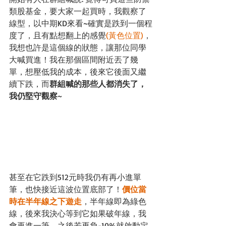
類股基金，要大家一起買時，我觀察了
線型，以中期KD來看~確實是跌到一個程
度了，且有點想翻上的感覺
(黃色位置)
，
我想也許是這個線的狀態，讓那位同學
大喊買進！我在那個區間附近丟了幾
單，想壓低我的成本，後來它後面又繼
續下跌，而
群組喊的那些人都消失了，
我仍堅守觀察
~
甚至在它跌到512元時我仍有再小進單
筆，也快接近這波位置底部了！
價位當
時在半年線之下遊走
，半年線即為綠色
線，後來我決心等到它如果破年線，我
會再進一筆，之後若再負-10%就啟動定