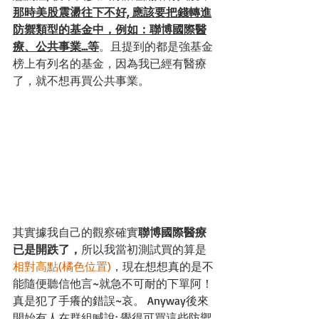
那時美股震盪往下不好, 應該要把錢轉進
防禦類型的基金中，例如：聯博國際醫
療、公共事業...等
。且提到的都是強基金
榜上有列名的基金，因為我已經有醫療
了，就不想再買公共事業。
其實據我自己的觀察確實
聯博國際醫療
已是開跌了，
所以我當初測試買的算是
相對高點(橘色位置)
，現在想想真的是不
能隨便聽信他言~就急不可耐的下單阿！
真是犯了手癢的錯誤~哀。 Anyway後來
開始有人在群組喊說: 覺得可買這些防禦