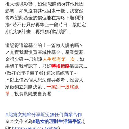
後大環境影響，如:縮減購債or其他原因
影響，如果沒有其他因素干擾，我當然
會希望此基金的價位能在策略下順利飛
揚~若不行只好再等上一段時日，啟動定
期定額B計畫，再找獲利點贖回！
還記得這篇基金的上一篇敝人說的嗎？
📌其實我習慣買區域性基金，產業型基
金很少碰~~只能說
人生都有第一次
，如
果錯了我就認了，只好
轉換策略
贏回來....
(做好心理準備了😷) 這次當練習了~
📌以上僅為個人想法僅共參考，投資人
須做獨立判斷決策，
千萬別一股腦跟
單，
投資風險要自負喔
#此篇文純粹分享近況無任何商業合作
※本文作者為
K熟女的理財生活隨手記
 (
FB: 
https://reurl.cc/DZjdVm
)