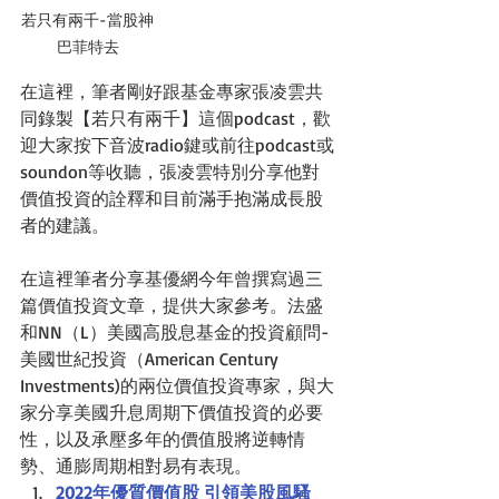
若只有兩千-當股神
巴菲特去
在這裡，筆者剛好跟基金專家張凌雲共
同錄製【若只有兩千】這個podcast，歡
迎大家按下音波radio鍵或前往podcast或
soundon等收聽，張凌雲特別分享他對
價值投資的詮釋和目前滿手抱滿成長股
者的建議。
在這裡筆者分享基優網今年曾撰寫過三
篇價值投資文章，提供大家參考。法盛
和NN（L）美國高股息基金的投資顧問-
美國世紀投資（American Century 
Investments)的兩位價值投資專家，與大
家分享美國升息周期下價值投資的必要
性，以及承壓多年的價值股將逆轉情
勢、通膨周期相對易有表現。
2022年優質價值股 引領美股風騷