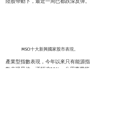
陸股帶動下，最近一周已都跌深反彈。
MSCI十大新興國家股市表現。
產業型指數表現，今年以來只有能源指
數表現最佳，漲幅逾28%，公用事業指
數連兩周受市場動盪影響，今年吐出獲
利、下跌1%，非核心消費、資訊科技和
通訊是今年以來跌幅23-29%，與美國標
普500的產業基金表現不相上下。