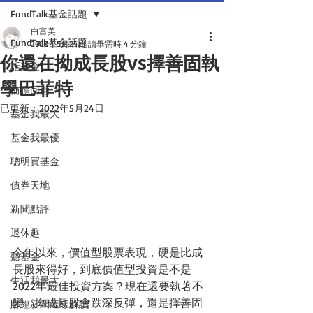
FundTalk基金話題
白富美
FundTalk基金話題
2022年5月24日
讀畢需時 4 分鐘
你還在拗成長股vs擇善固執
話基金
學巴菲特
前瞻回顧
已更新：
2022年5月24日
基金我最大
基金我最優
聰明買基金
債券天地
新聞點評
退休趣
今年以來，價值型股票表現，硬是比成
聽基金
長股來得好，到底價值型投資是不是
生活我最大
2022年最佳投資方案？現在還要執著不
變、拗成長股會跌深反彈，還是擇善固
財經新聞這樣解讀