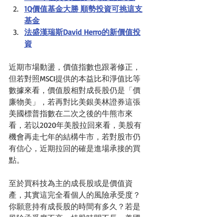
1Q價值基金大勝 順勢投資可挑這支
基金
法盛漢瑞斯David Herro的新價值投
資
近期市場動盪，價值指數也跟著修正，
但若對照MSCI提供的本益比和淨值比等
數據來看，價值股相對成長股仍是「價
廉物美」，若再對比美銀美林證券這張
美國標普指數在二次之後的牛熊市來
看，若以2020年美股拉回來看，美股有
機會再走七年的結構牛市，若對股市仍
有信心，近期拉回的確是進場承接的買
點。
至於買科技為主的成長股或是價值資
產，其實這完全看個人的風險承受度？
你願意持有成長股的時間有多久？若是