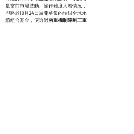
量當前市場波動、操作難度大增情況，
即將於10月24日展開募集的瑞銀全球永
續組合基金，便透過
兩重機制達到三重
保護。雙重機制是指以電腦（風險控管
系統）搭配人腦（投資團隊）；電腦著
重控制投資組合下檔保護與波動度，另
搭配投資團隊的人腦所產生的投資長短
期觀點，來進行部位的調整，達到24小
時風險控管目標，同時可掌握市場可能
的潛在上漲動力
。
另外，陳碩存也強調，這是瑞銀資產管
理在台灣首檔複製海外高資產代操的台
灣投信基金，同時以低成本、有彈性且
獨家的瑞銀 ETF來進行全方面的投資組合
管理，以低碳投資主題當作核心布局部
位，掌握全球低碳轉型過程中的綠色商
機。 