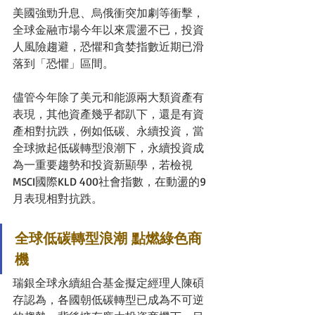
美國強勁升息、烏俄衝突加劇等衝擊，
全球金融市場今年以來震盪不已，投資
人風險趨避，恐懼和貪婪指數近期已滑
落到「恐懼」區間。
儘管今年除了美元和能源兩大類資產有
表現，其他資產幾乎都趴下，還是有資
產相對抗跌，例如低碳、永續投資，當
全球掀起低碳轉型浪潮下，永續投資成
為一重要趨勢和投資新顯學，若檢視
MSCI國際KLD 400社會指數，在動盪的9
月表現相對抗跌。
全球低碳轉型浪潮 點燃綠色商
機
瑞銀全球永續組合基金擬定經理人陳碩
存認為，各國朝低碳轉型已成為不可逆