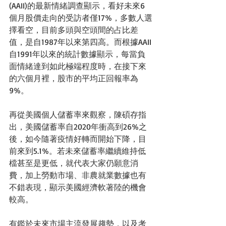
(AAII)的最新情緒調查顯示，看好未來6
個月股價走向的受訪者僅17%，多數人選
擇看空，目前多頭與空頭間的占比差
值，是自1987年以來第四高。而根據AAII
自1991年以來的統計數據顯示，每當負
面情緒達到如此極端程度時，在接下來
的六個月裡，股市的平均正回報率為
9%。
再從美國個人儲蓄率來觀察，陳碩存指
出，美國儲蓄率自2020年衝高到26%之
後，如今隨著疫情好轉而開始下降，目
前來到5.1%。若未來儲蓄率繼續維持低
檔甚至是更低，就代表大家仍願意消
費，加上勞動市場、非農就業數據也有
不錯表現，顯示美國經濟軟著陸的機會
較高。
有鑑於未來市場主流發展趨勢，以及考