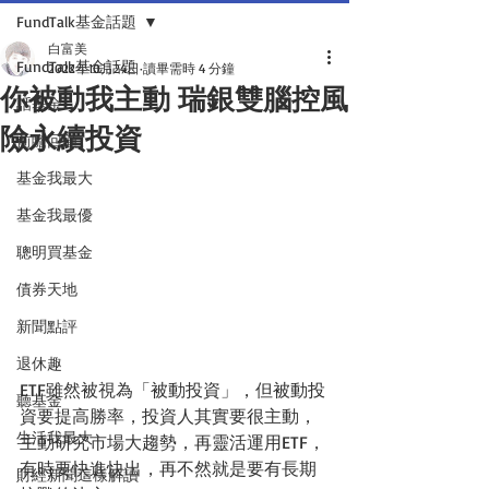
FundTalk基金話題
白富美
FundTalk基金話題
2022年10月24日
讀畢需時 4 分鐘
你被動我主動 瑞銀雙腦控風
話基金
險永續投資
前瞻回顧
基金我最大
基金我最優
聰明買基金
債券天地
新聞點評
退休趣
ETF雖然被視為「被動投資」，但被動投
聽基金
資要提高勝率，投資人其實要很主動，
生活我最大
主動研究市場大趨勢，再靈活運用ETF，
有時要快進快出，再不然就是要有長期
財經新聞這樣解讀