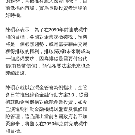
的趨勢，背後擁有龐大投資商機下，目
前低檔的市場，實為長期投資者進場的
好時機。
陳碩存表示，為了在2050年前達成碳中
和的目標，各國對企業課徵碳稅，預料
將是一個必然趨勢，或是需要藉由交易
獲得排碳的權利，排碳(碳權)未來將成為
一個必備要求，因為排碳是需要付出代
價(有貨幣價值)，預估相關法案未來也會
陸續出爐。
陳碩存就以台灣金管會為例指出，金管
會日前推出綠色金融行動方案3.0，從最
初鼓勵金融機構對綠能產業投資，如今
已演進到推動金融機構碳盤查及氣候風
險管理，這凸顯出當前各國政府若不加
緊腳步，將難以在2050年之前完成碳中
和目標。