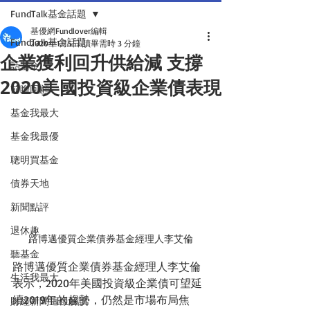
FundTalk基金話題
基優網Fundlover編輯
FundTalk基金話題
2020年1月5日
讀畢需時 3 分鐘
企業獲利回升供給減 支撐
話基金
2020美國投資級企業債表現
前瞻回顧
基金我最大
基金我最優
聰明買基金
債券天地
新聞點評
退休趣
路博邁優質企業債券基金經理人李艾倫
聽基金
路博邁優質企業債券基金經理人李艾倫
生活我最大
表示，2020年美國投資級企業債可望延
續2019年的趨勢，仍然是市場布局焦
財經新聞這樣解讀