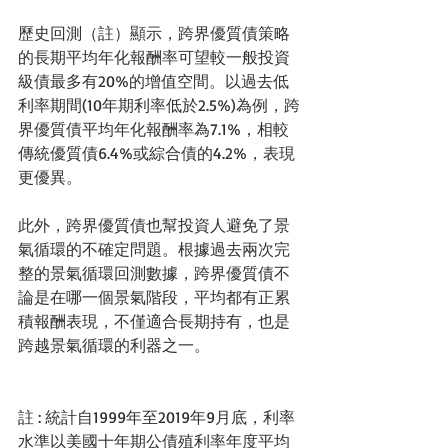
歷史回測（註）顯示，跨界優質債策略
的長期平均年化報酬率可望較一般投資
級債最多有20%的增值空間。以過去低
利率期間(10年期利率低於2.5%)為例，跨
界優質債平均年化報酬率為7.1%，相較
傳統優質債6.4%或綜合債的4.2%，表現
更優異。
此外，跨界優質債也幫投資人避免了景
氣循環的不確定問題。根據過去兩次完
整的景氣循環回測數據，跨界優質債不
論是在哪一個景氣階段，平均都有正累
積報酬表現，不僅適合長期持有，也是
跨越景氣循環的利器之一。
註 : 統計自1999年至2019年9月底，利率
水準以美國十年期公債殖利率年度平均