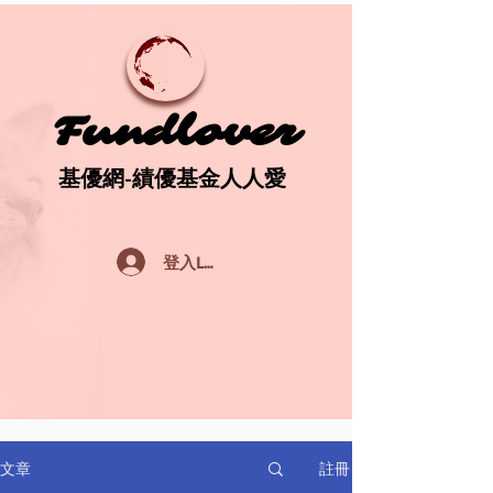
Fundlover
Fundlover
基優網-績優基金人人愛
基優網-績優基金人人愛
登入Log In
註冊
文章