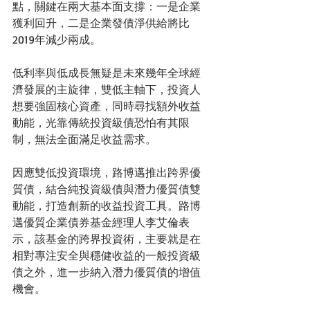
點，關鍵在兩大基本面支撐：一是企業
獲利回升，二是企業發債淨供給將比
2019年減少兩成。
低利率與低成長無疑是未來幾年全球經
濟發展的主旋律，雙低主軸下，投資人
想要強固核心資產，同時尋找額外收益
動能，光靠傳統投資級債恐怕有其限
制，無法全面滿足收益需求。
因應雙低投資環境，路博邁推出跨界優
質債，結合純投資級債與潛力優質債雙
動能，打造創新的收益投資工具。路博
邁優質企業債券基金經理人李艾倫表
示，該基金的跨界投資術，主要就是在
相對專注安全與穩健收益的一般投資級
債之外，進一步納入潛力優質債的增值
機會。