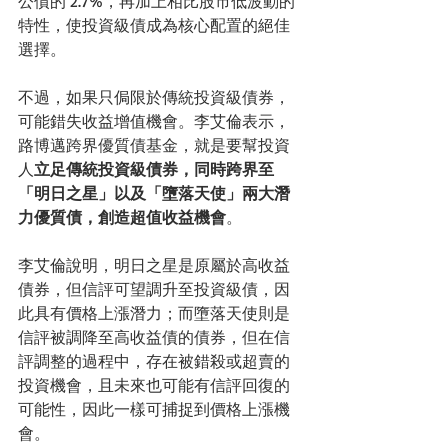
公債的 2.7%，再加上相比股市低波動的
特性，使投資級債成為核心配置的絕佳
選擇。
不過，如果只侷限於傳統投資級債券，
可能錯失收益增值機會。李艾倫表示，
路博邁跨界優質債基金，就是要幫投資
人
立足傳統投資級債券，同時跨界至
「明日之星」以及「墮落天使」兩大潛
力優質債，創造超值收益機會
。
李艾倫說明，明日之星是原屬於高收益
債券，但信評可望調升至投資級債，因
此具有價格上漲潛力；而墮落天使則是
信評被調降至高收益債的債券，但在信
評調整的過程中，存在被錯殺或超賣的
投資機會，且未來也可能有信評回復的
可能性，因此一樣可捕捉到價格上漲機
會。