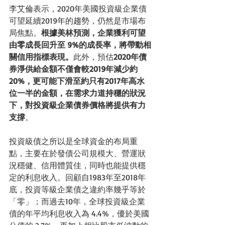
李艾倫表示，2020年美國投資級企業債
可望延續2019年的趨勢，仍然是市場布
局焦點。
根據美林預測，企業獲利可望
由零成長回升至 9%的成長率，將帶動相
關信用指標表現。
此外，預估
2020年債
券淨供給金額不僅會較2019年減少約 
20%，更可能下滑至約只有2017年高水
位一半的金額，在需求力道持穩的狀況
下，對投資級企業債券價格將提供有力
支撐
。
投資級債之所以是全球資金的布局重
點，主要在於發債公司規模大、營運狀
況穩健、信用體質佳，同時也能提供穩
定的利息收入。回顧自1983年至2018年
底，投資等級企業債之違約率幾乎等於
「零」；而過去10年，全球投資級企業
債的年平均利息收入為 4.4%，優於美國