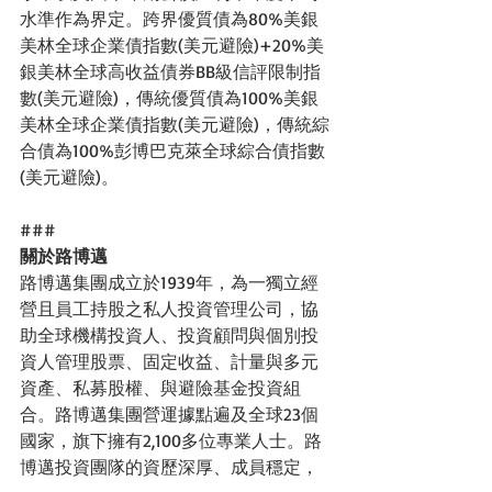
水準作為界定。跨界優質債為80%美銀
美林全球企業債指數(美元避險)+20%美
銀美林全球高收益債券BB級信評限制指
數(美元避險)，傳統優質債為100%美銀
美林全球企業債指數(美元避險)，傳統綜
合債為100%彭博巴克萊全球綜合債指數
(美元避險)。
###
關於路博邁
路博邁集團成立於1939年，為一獨立經
營且員工持股之私人投資管理公司，協
助全球機構投資人、投資顧問與個別投
資人管理股票、固定收益、計量與多元
資產、私募股權、與避險基金投資組
合。路博邁集團營運據點遍及全球23個
國家，旗下擁有2,100多位專業人士。路
博邁投資團隊的資歷深厚、成員穩定，