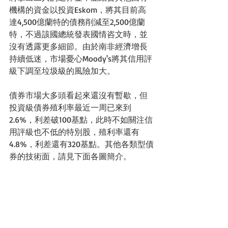
機構的資金以投資Eskom，將其目前高
達4,500億蘭特的債務削減至2,500億蘭
特，不過該國總統發表國情咨文時，並
沒有透露更多細節。由於南非經濟增長
持續低迷，市場憂心Moody's將其信用評
級下調至垃圾級的風險加大。
債券市場大多頭看起來還沒有暫歇，但
投資級債券殖利率最近一周已來到
2.6%，利差破100基點，此時不如關注信
用評級也不低的特別股，殖利率還有
4.8%，利差還有320基點。其他各類型債
券的技術面，請見下面各圖簡介。