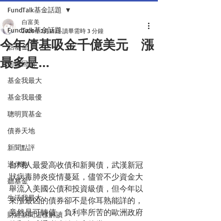
FundTalk基金話題
白富美
FundTalk基金話題
2020年2月18日
讀畢需時 3 分鐘
今年債基吸金千億美元 漲
話基金
最多是…
前瞻回顧
基金我最大
基金我最優
聰明買基金
債券天地
新聞點評
台灣人最愛高收債和新興債，武漢新冠
退休趣
狀病毒肺炎疫情蔓延，儘管不少資金大
聽基金
舉流入美國公債和投資級債，但今年以
生活我最大
來漲最凶的債券卻不是你耳熟能詳的，
竟然是可轉債、負利率所苦的歐洲政府
財經新聞這樣解讀