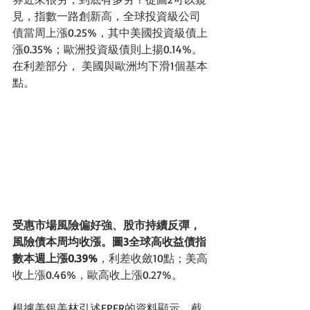
見，指數一路創新高，全球投資級公司
債當周上漲0.25%，其中美國投資級債上
漲0.35%；歐洲投資級債則上揚0.14%。
在利差部分， 美國與歐洲均下滑1個基本
點。
受惠市場風險偏好強、股市持續反彈，
風險債本周均收漲。圖3全球高收益債指
數本週上漲0.39%
，利差收斂10點；美高
收上漲0.46%，歐高收上漲0.27%。
根據美銀美林引述EPFR的資料顯示，截