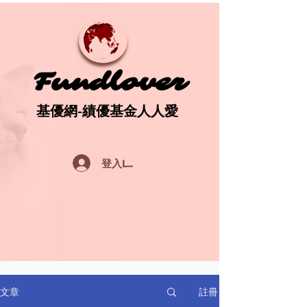
Fundlover
Fundlover
基優網-績優基金人人愛
基優網-績優基金人人愛
登入Log In
註冊
文章