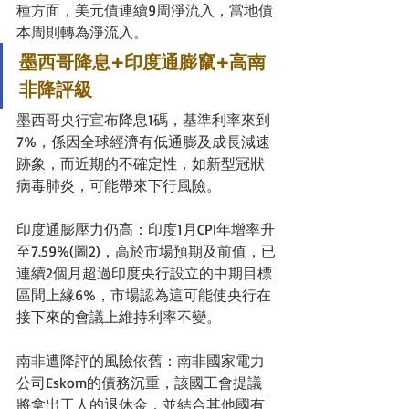
種方面，美元債連續9周淨流入，當地債
本周則轉為淨流入。 
墨西哥降息+印度通膨竄+高南
非降評級
墨西哥央行宣布降息1碼，基準利率來到
7%，係因全球經濟有低通膨及成長減速
跡象，而近期的不確定性，如新型冠狀
病毒肺炎，可能帶來下行風險。
印度通膨壓力仍高：印度1月CPI年增率升
至7.59%(圖2)，高於市場預期及前值，已
連續2個月超過印度央行設立的中期目標
區間上緣6%，市場認為這可能使央行在
接下來的會議上維持利率不變。
南非遭降評的風險依舊：南非國家電力
公司Eskom的債務沉重，該國工會提議
將拿出工人的退休金，並結合其他國有