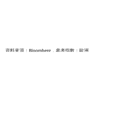
資料來源：Bloomberg，參考指數：歐洲
高收益債是彭博巴克萊歐洲高收益債指
數。亞洲高收益債是J.P.Morgan亞洲信貸
非投資級債指數。
資料來源：Bloomberg。參考指數新興市