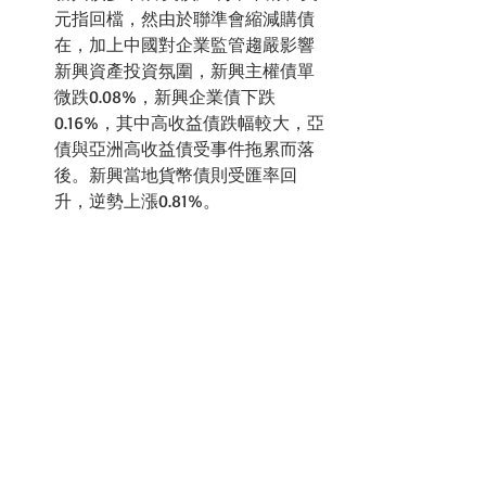
元指回檔，然由於聯準會縮減購債
在，加上中國對企業監管趨嚴影響
新興資產投資氛圍，新興主權債單
微跌0.08%，新興企業債下跌
0.16%，其中高收益債跌幅較大，亞
債與亞洲高收益債受事件拖累而落
後。新興當地貨幣債則受匯率回
升，逆勢上漲0.81%。