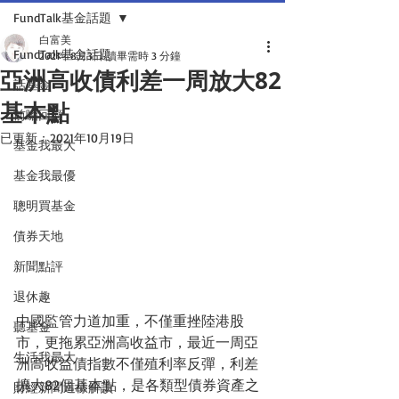
FundTalk基金話題
白富美
FundTalk基金話題
2021年8月3日
讀畢需時 3 分鐘
亞洲高收債利差一周放大82
話基金
基本點
前瞻回顧
已更新：
2021年10月19日
基金我最大
基金我最優
聰明買基金
債券天地
新聞點評
退休趣
中國監管力道加重，不僅重挫陸港股
聽基金
市，更拖累亞洲高收益市，最近一周亞
生活我最大
洲高收益債指數不僅殖利率反彈，利差
擴大82個基本點，是各類型債券資產之
財經新聞這樣解讀