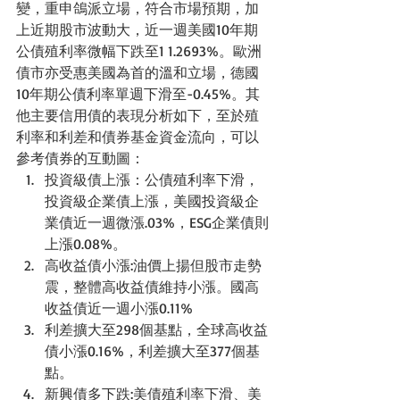
變，重申鴿派立場，符合市場預期，加
上近期股市波動大，近一週美國10年期
公債殖利率微幅下跌至1 1.2693%。歐洲
債市亦受惠美國為首的溫和立場，德國
10年期公債利率單週下滑至-0.45%。其
他主要信用債的表現分析如下，至於殖
利率和利差和債券基金資金流向，可以
參考債券的互動圖：
投資級債上漲：公債殖利率下滑，
投資級企業債上漲，美國投資級企
業債近一週微漲.03%，ESG企業債則
上漲0.08%。
高收益債小漲:油價上揚但股市走勢
震，整體高收益債維持小漲。國高
收益債近一週小漲0.11%
利差擴大至298個基點，全球高收益
債小漲0.16%，利差擴大至377個基
點。
新興債多下跌:美債殖利率下滑、美