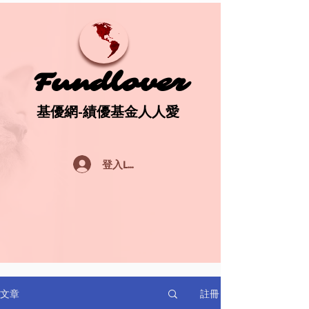
Fundlover
Fundlover
基優網-績優基金人人愛
基優網-績優基金人人愛
登入Log In
註冊
文章