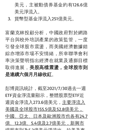
美元，主被動債券基金約有126.6億
美元淨流入。
貨幣型基金淨流入251億美元。
富蘭克林投顧分析，中國政府對於網路
平台與校外培訓產業的政策監管，一度
引發全球股市震盪，而美國經濟數據錯
綜亦增添市場不安情緒，所幸聯準會利
率決策聲明指出經濟在就業及通膨目標
取得進展，
美股高檔震盪，全球股市則
是連續六個月月線收紅
。
彭博資訊統計，截至2021/7/30過去一週
ETF資金淨流量顯示，整體股票型ETF近
週資金淨流入273.6億美元，
主要淨流入
美國及全球股市155.5億及52.8億美元，
中國、亞太、日本及歐洲股市也各有24.7
億、12.3億、5.4億及2.7億美元，新興市