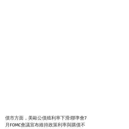
債市方面，美歐公債殖利率下滑:聯準會7
月FOMC會議宣布維持政策利率與購債不