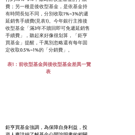
費；另一種是後收型基金，是依基金持
有時間長短不同，分別收取1%~3%的遞
延銷售手續費(見表1)。今年銀行主推後
收型基金「滿3年不贖回即可免遞延銷售
手續費」，聽起來好像很划算，「鉅亨
買基金」提醒，千萬別忽略還有每年固
定收取0.5%~1%的「分銷費」。
 表1：前收型基金與後收型基金差異一覽
表
鉅亨買基金強調，為保障自身利益，投
資人應詳細了解基金公開說明書的相關