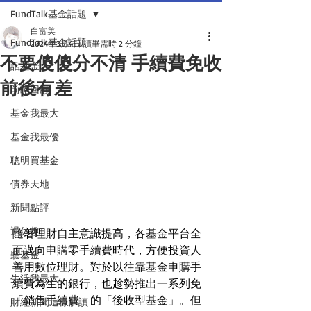
FundTalk基金話題
白富美
FundTalk基金話題
2024年3月4日
讀畢需時 2 分鐘
不要傻傻分不清 手續費免收
話基金
前後有差
前瞻回顧
基金我最大
基金我最優
聰明買基金
債券天地
新聞點評
退休趣
隨著理財自主意識提高，各基金平台全
面邁向申購零手續費時代，方便投資人
聽基金
善用數位理財。對於以往靠基金申購手
生活我最大
續費為生的銀行，也趁勢推出一系列免
「銷售手續費」的「後收型基金」。但
財經新聞這樣解讀