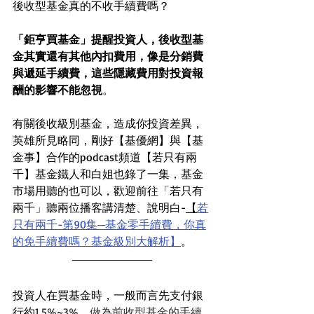
後收型基金真的不收手續費嗎？
「鉅亨買基金」提醒投資人，後收型基
金其實還有其他內扣費用，像是分銷費
與遞延手續費，這些隱藏費用對投資報
酬的影響不能忽視
。
有關後收級別基金，造成你投資差異，
英雄所見略同，剛好【基優網】與【基
金事】合作的podcast頻道【若只有兩
千】基金鐵人和白姐也錄了一集，基金
市場用聽的也可以，歡迎前往「若只有
兩千」聽兩位播客講清楚、說明白-
【
若
只有兩千-第90集─基金零手續費，你真
的免手續費嗎？基金級別大解析】
。 
投資人在買基金時，一般而言先支付銀
行約
1.5%~3%，做為前收型基金的手續