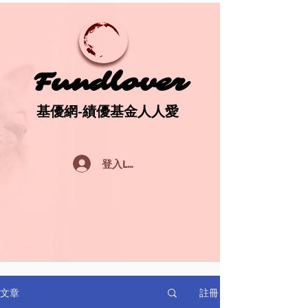
Fundlover
Fundlover
基優網-績優基金人人愛
基優網-績優基金人人愛
登入Log In
註冊
文章