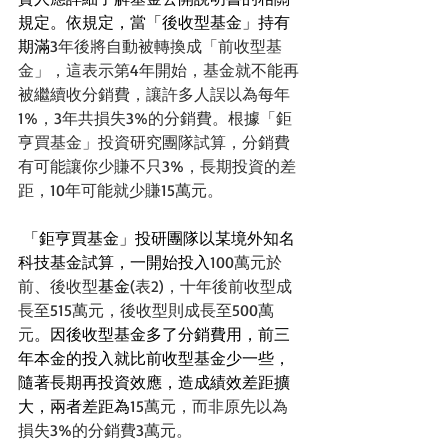
規定。依規定，當「後收型基金」持有
期滿
3年後將自動被轉換成「前收型基
金」，這表示第4年開始，基金就不能再
被繼續收分銷費，讓許多人誤以為每年
1%，3年共損失3%的分銷費。根據「鉅
亨買基金」投資研究團隊試算，分銷費
有可能讓你少賺不只3%，長期投資的差
距，10年可能就少賺15萬元。
「鉅亨買基金」投研團隊以某境外知名
科技基金試算，一開始投入
100萬元於
前、後收型
基金
(表2)，十年後前收型成
長至515萬元，後收型則成長至500萬
元
。因後收型基金多了分銷費用，前三
年本金的投入就比前收型基金少一些，
隨著長期再投資效應，造成績效差距擴
大，兩者差距為
15萬元，而非原先以為
損失3%的分銷費3萬元。