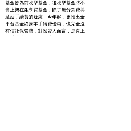
基金皆為前收型基金，後收型基金將不
會上架在鉅亨買基金，除了無分銷費與
遞延手續費的疑慮，今年起，更推出全
平台基金終身零手續費優惠，也完全沒
有信託保管費，對投資人而言，是真正
零手續費的平台，有助提升投資效益。
鉅亨買基金
若只有兩千
後收
0手續費
前收
分銷費
聰明買基金
最新文章
查看全部