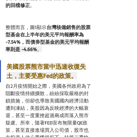
的回檔修正
。
整體而言，圖1顯示
台灣核備銷售的股票
型基金在上半年的美元平均報酬率為 
-7.54%，而債券型基
金的美元平均報酬
率則是 -4.66%
。
美國股票
熊市當中迅速收復失
土，主要受惠Fed的政策。
自2月疫情開始之際，美國各州政府為了
阻斷疫情持續擴散，紛紛採取嚴格的封
鎖措施，但卻也導致美國國內經濟活動
遭到凍結，美股因為反映經濟的大幅衰
退，甚至一度重挫超過兩成而落入熊市
疑慮。所幸，隨著FED宣布無限量QE政
策，甚至直接進場買入公司債，股市也