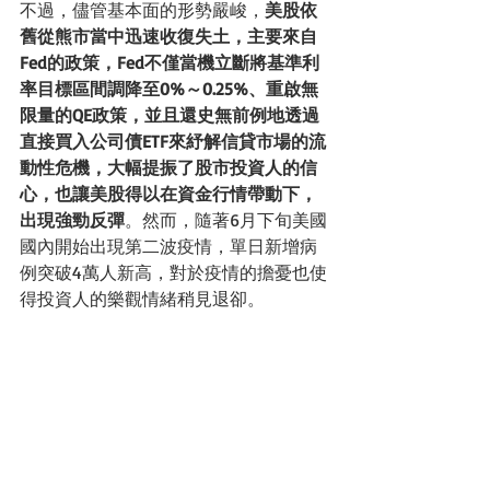
不過，儘管基本面的形勢嚴峻，
美股依
舊從熊市當中迅速收復失土，主要來自
Fed的政策，Fed不僅當機立斷將基準利
率目標區間調降至0%～0.25%、重啟無
限量的QE政策，並且還史無前例地透過
直接買入公司債ETF來紓解信貸市場的流
動性危機，大幅提振了股市投資人的信
心，也讓美股得以在資金行情帶動下，
出現強勁反彈
。然而，隨著6月下旬美國
國內開始出現第二波疫情，單日新增病
例突破4萬人新高，對於疫情的擔憂也使
得投資人的樂觀情緒稍見退卻。