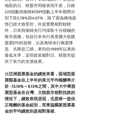
地區的日、韓股市同樣表現不差，日經
225指數與南韓KOSPI指數上半年期間分
別下跌5.78%與4.07%，除了因為兩地疫
情已經大致受控，外資賣壓相對較輕
外，日本與南韓央行均採取十分積極的
救市措施，包括日本央行再度擴大收購
股票ETF的規模，以及南韓央行兩度降
息、共降息三碼，來到自1999年以來的
最低水準，這些政策都對日、韓股市提
供了有力的支撐效果。
就
亞洲股票基金的績效來看，區域型股
票類基金在上半年的美元平均報酬率介
於 -13.16%～9.13%之間，其中大中華股
票型基金在台灣、大陸股市相對抗跌的
情況下，績效表現居冠，也是唯一提供
正報酬的基金組別，而東協國家股票基
金的平均績效則是相對落後
。