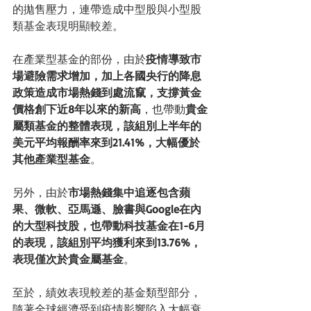
的拋售壓力，連帶造成中型股與小型股
類基金表現明顯較差。
在產業型基金的部份，由於
疫情導致市
場避險需求增加，加上各國央行的降息
政策造成市場熱錢到處流竄，支撐黃金
價格創下近8年以來的新高
，也帶動
貴金
屬類基金的整體表現，該組別上半年的
美元平均報酬率來到21.41%，大幅優於
其他產業型基金
。
另外，由於
市場熱錢集中追逐包含蘋
果、微軟、亞馬遜、臉書與Google在內
的大型科技股，也帶動科技基金在1-6月
的表現，該組別平均獲利來到13.76%，
表現僅次於貴金屬基金
。
至於，績效表現較差的基金類型部分，
隨著全球經濟受到疫情影響陷入大幅衰