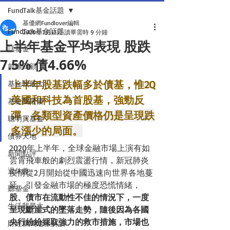
FundTalk基金話題
基優網Fundlover編輯
FundTalk基金話題
2020年7月12日
讀畢需時 9 分鐘
上半年基金平均表現 股跌
話基金
7.5% 債4.66%
前瞻回顧
上半年股基跌幅多於債基，惟2Q
基金我最大
美國和科技為首股基，強勁反
基金我最優
彈，
各類型資產價格仍是呈現跌
聰明買基金
多漲少的局面。
債券天地
2020年上半年，全球金融市場上演有如
新聞點評
雲霄飛車般的劇烈震盪行情，新冠肺炎
退休趣
疫情從2月開始從
中國
迅速向世界各地蔓
延，引發金融市場的極度恐慌情緒，
聽基金
股、債市在流動性不佳的情況下，一度
生活我最大
呈現斷崖式的墜落走勢，隨後因為各國
央行紛紛採取強力的救市措施，市場也
財經新聞這樣解讀