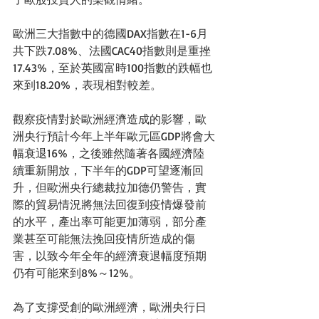
歐洲三大指數中的德國DAX指數在1-6月
共下跌7.08%、法國CAC40指數則是重挫
17.43%，至於英國富時100指數的跌幅也
來到18.20%，表現相對較差。
觀察疫情對於歐洲經濟造成的影響，歐
洲央行預計今年上半年歐元區GDP將會大
幅衰退16%，之後雖然隨著各國經濟陸
續重新開放，下半年的GDP可望逐漸回
升，但歐洲央行總裁拉加德仍警告，實
際的貿易情況將無法回復到疫情爆發前
的水平，產出率可能更加薄弱，部分產
業甚至可能無法挽回疫情所造成的傷
害，以致今年全年的經濟衰退幅度預期
仍有可能來到8%～12%。
為了支撐受創的歐洲經濟，歐洲央行日