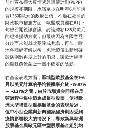
前也宣布擴大疫情緊急購債計劃(PEPP)
的規模和期限，承諾至少在明年6月前購
買1.35兆歐元的政府公債，不過在歐盟的
財政救市措施方面，歐盟成員國在6月下
旬曾召開視訊會議，討論總額1.85兆歐元
的經濟援助方案，但最終因為各國意見
分歧而未能就此案達成共識，再加上歐
洲各國經濟解封後，也陸續傳出新增確
診病例數再度上升的消息，讓歐洲經濟
的復甦前景蒙上一層不確定的陰影。
在基金表現方面，
區域型歐股基金在1-6
月以美元計算的平均報酬率介於 -19.97%
～ -3.21%之間，由於市場資金同樣在反
彈過程中集中追逐成長型股票，使得歐
洲大型增長型股票類基金的表現居冠，
但中小型企業與新興國家經濟則因受到
疫情影響較大的情況下，導致新興歐洲
股票基金與歐元區中型股票基金組別均