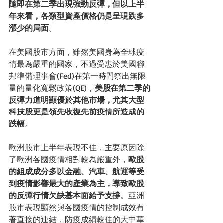
隨即在第二季出現強勁反彈，但以上半
年來看，各類型資產價格仍是呈現跌多
漲少的局面
。
在美國股市方面，雖然美國身為全球疫
情最為嚴重的國家，不過受惠於美國聯
邦準備理事會(Fed)在第一時間祭出無限
量的量化寬鬆政策(QE)，
美股在第二季的
反彈力道明顯優於其他市場，尤其大型
科技股更是領先收復先前疫情所造成的
跌幅
。
歐洲股市上半年表現不佳，主要原因除
了歐洲各國疫情相對較為嚴重外，
歐股
的組成成分多以金融、汽車、航運等受
到疫情影響最大的產業為主，導致歐股
的反彈行情欠缺基本面給予支撐
。亞洲
股市表現顯然與各國疫情的控制成效有
著直接的連結，防疫成績較佳的大中華