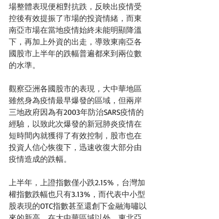
場整體表現便相對抗跌，反映出疫情受
控後有效提振了市場的投資情緒，而東
南亞市場在當地疫情始終未能明顯降溫
下，再加上外資的出走，導致東南亞各
國股市上半年的跌幅普遍都來到兩位數
的水準。
觀察亞洲各國股市的表現，大中華地區
雖然身為疫情最早爆發的區域，但兩岸
三地政府因為有2003年防治SARS疫情的
經驗，以致此次爆發的新冠肺炎疫情在
短時間內就獲得了有效控制，股市也在
投資人信心恢復下，迅速收復大部分由
疫情造成的跌幅。
上半年，上證指數僅小跌2.15%，台灣加
權指數跌幅也只有3.13%，而代表中小型
股表現的OTC指數甚至還創下金融海嘯以
來的新高。在大中華區域以外，東北亞