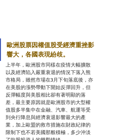
歐洲股票因權值股受經濟重挫影
響大，各國表現紛歧。
上半年，歐洲股市同樣在疫情大幅擴散
以及經濟陷入嚴重衰退的情況下落入熊
市格局，雖然市場在3月下旬落底後，亦
在美股的漲勢帶動下開始反彈回升，但
反彈幅度與美股相比卻有著明顯的落
差，最主要原因就是歐洲股市的大型權
值股多半集中在金融、汽車、航運等受
到央行降息與經濟衰退影響最大的產
業，加上歐盟的救市措施在財政紀律的
限制下也不若美國那般積極，多少沖淡
了歐股投資人的樂觀情緒。