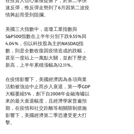
在投資人信心重獲提振下，於第二季快
速反彈，惟反彈走勢到了6月因第二波疫
情興起而受到阻攔。
美國三大指數中，道瓊工業指數與
S&P500指數在上半年分別下跌9.55%與
4.04%，但以科技股為主的NASDAQ指
數，則是全數收復因疫情造成的跌幅，
甚至一度站上一萬點大關，並創下歷史
新高，上半年累積漲幅為12.11%。
在疫情影響下，美國經濟因為各項商業
活動被強迫中止而步入衰退，第一季GDP
大幅萎縮5%，創下自2008年金融海嘯以
來的最大衰退幅度，且經濟學家普遍預
期，在疫情和社交距離等相關限制措施
影響下，美國經濟第二季恐遭受更大打
擊。