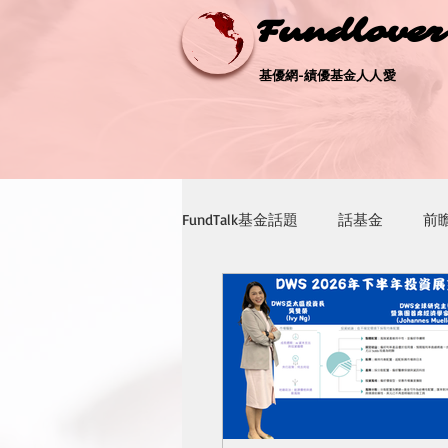
Fundlove
Fundlove
基優網-績優基金人人愛
基優網-績優基金人人愛
FundTalk基金話題
話基金
前
退休趣
聽基金
生活我