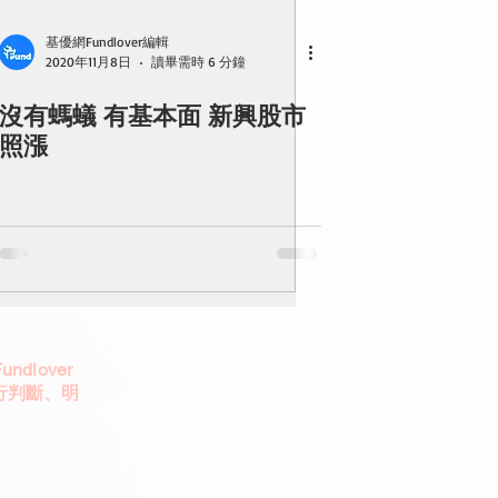
基優網Fundlover編輯
2020年11月8日
讀畢需時 6 分鐘
沒有螞蟻 有基本面 新興股市
照漲
dlover
行判斷、明