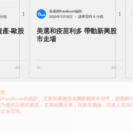
基優網Fundlover編輯
 分鐘
2020年11月15日
讀畢需時 6 分鐘
資產-歐股
美選和疫苗利多 帶動新興股
市走場
聲明
/Fundlover的統計、文章和專欄係為團隊觀察和研究，基優網/Fun
盡力提供正確的資訊，文章純屬分享，投資有風險，投資人宜自
的之合宜性。