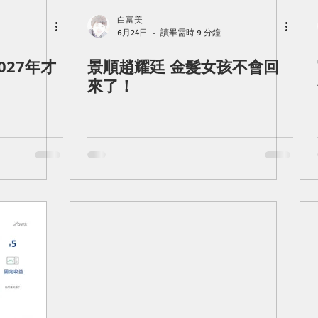
白富美
6月24日
讀畢需時 9 分鐘
027年才
景順趙耀廷 金髮女孩不會回
來了！