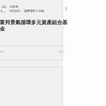
白富美
6月22日
讀畢需時 3 分鐘
富邦景氣循環多元資產組合基
金