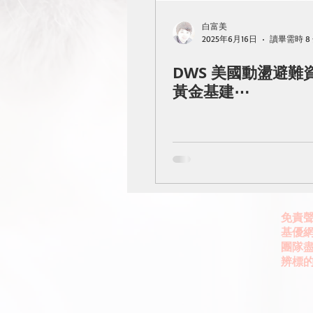
白富美
2025年6月16日
讀畢需時 8
DWS 美國動盪避難
黃金基建⋯
免責
基優網
團隊
辨標