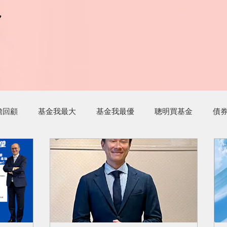
r
r
瞻回顧
基金我最大
基金我最優
聰明買基金
債
最大
財經新聞這樣解讀