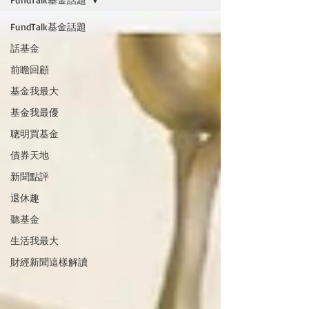
FundTalk基金話題
話基金
前瞻回顧
基金我最大
基金我最優
聰明買基金
債券天地
新聞點評
退休趣
聽基金
生活我最大
財經新聞這樣解讀